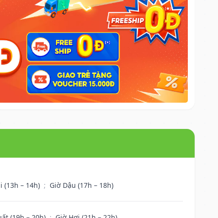
i (13h – 14h)
;
Giờ Dậu (17h – 18h)
uất (19h – 20h)
;
Giờ Hợi (21h – 22h)