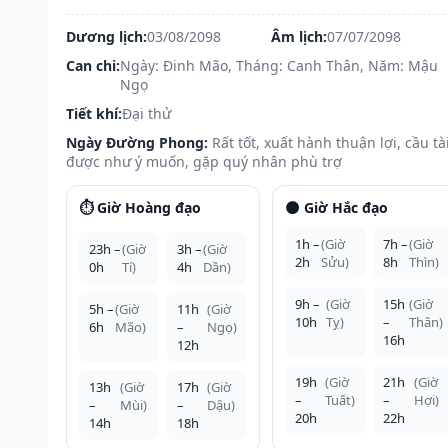
Dương lịch:
03/08/2098
Âm lịch:
07/07/2098
Can chi:
Ngày: Đinh Mão, Tháng: Canh Thân, Năm: Mậu
Ngọ
Tiết khí:
Đại thử
Ngày Đường Phong:
Rất tốt, xuất hành thuận lợi, cầu tà
được như ý muốn, gặp quý nhân phù trợ
⏱️ Giờ Hoàng đạo
🌑 Giờ Hắc đạo
1h –
(Giờ
7h –
(Giờ
23h –
(Giờ
3h –
(Giờ
2h
Sửu)
8h
Thìn)
0h
Tí)
4h
Dần)
9h –
(Giờ
15h
(Giờ
5h –
(Giờ
11h
(Giờ
10h
Tỵ)
–
Thân)
6h
Mão)
–
Ngọ)
16h
12h
19h
(Giờ
21h
(Giờ
13h
(Giờ
17h
(Giờ
–
Tuất)
–
Hợi)
–
Mùi)
–
Dậu)
20h
22h
14h
18h