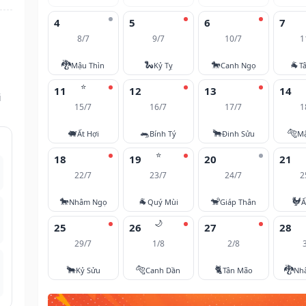
4
5
6
7
8/7
9/7
10/7
1
🐉
🐍
🐎
🐐
Mậu Thìn
Kỷ Tỵ
Canh Ngọ
T
⭐
11
12
13
14
i
15/7
16/7
17/7
1
🐖
🐀
🐂
🐅
Ất Hợi
Bính Tý
Đinh Sửu
M
⭐
18
19
20
21
22/7
23/7
24/7
2
🐎
🐐
🐒
🐓
Nhâm Ngọ
Quý Mùi
Giáp Thân
Ấ
🌙
25
26
27
28
29/7
1/8
2/8
🐂
🐅
🐈
🐉
Kỷ Sửu
Canh Dần
Tân Mão
Nh