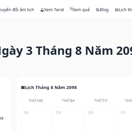
🃏
huyển đổi âm lịch
🔮
Xem Tarot
Xem quẻ
📝
Blog
📅
Lịch t
gày 3 Tháng 8 Năm 20
Lịch Tháng 8 Năm 2098
THỨ HAI
THỨ BA
THỨ TƯ
THỨ
28
29
30
31
98