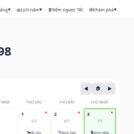
háng
📖
Lịch năm
🧧
Đếm ngược Tết
🧭
Khám phá
▼
▼
▼
98
 NĂM
THỨ SÁU
THỨ BẢY
CHỦ NHẬT
1
2
3
5/7
6/7
7/7
🐂
🐅
🐈
Ất Sửu
Bính Dần
Đinh Mão