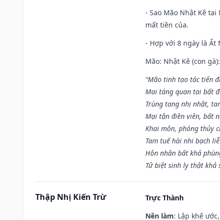
- Sao Mão Nhật Kê tại 
mất tiền của.
- Hợp với 8 ngày là Ất
Mão: Nhật Kê (con gà):
“Mão tinh tạo tác tiến 
Mai táng quan tai bất đ
Trùng tang nhị nhật, ta
Mại tận điền viên, bất 
Khai môn, phóng thủy ch
Tam tuế hài nhi bạch li
Hôn nhân bất khả phùng
Tử biệt sinh ly thật khả 
Thập Nhị Kiến Trừ
Trực Thành
Nên làm
: Lập khế ước