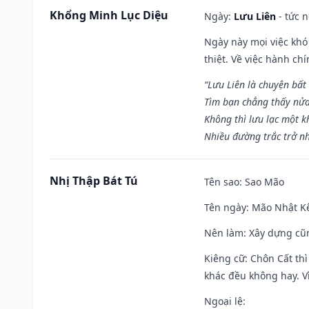
Khổng Minh Lục Diệu
Ngày:
Lưu Liên
- tức 
Ngày này mọi việc khó
thiệt. Về việc hành ch
“Lưu Liên là chuyện bất
Tìm bạn chẳng thấy nử
Không thì lưu lạc một k
Nhiều đường trắc trở nh
Nhị Thập Bát Tú
Tên sao
: Sao Mão
Tên ngày
: Mão Nhật Kê
Nên làm
: Xây dựng cũ
Kiêng cữ
: Chôn Cất th
khác đều không hay. Vì
Ngoại lệ
: