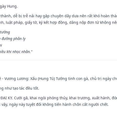
ngày Hung.
 thành, dễ bị trễ nải hay gặp chuyện dây dưa nên rất khó hoàn th
ính, luật pháp, giấy tờ, ký kết hợp đồng, dâng nộp đơn từ không nên
 tường
a đường phân ly
hi
iều khi nhọc nhằn.”
 - Vương Lương: Xấu (Hung Tú) Tướng tinh con gà, chủ trị ngày ch
ng như tạo tác đều tốt.
ì ĐẠI KỴ. Cưới gã, khai ngòi phóng thủy, khai trương, xuất hành, đó
 vậy, ngày này tuyệt đối không tiến hành chôn cất người chết.