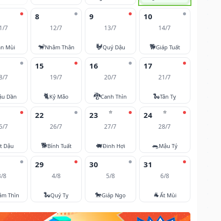
8
9
10
1/7
12/7
13/7
14/7
🐒
🐓
🐕
ân Mùi
Nhâm Thân
Quý Dậu
Giáp Tuất
15
16
17
8/7
19/7
20/7
21/7
🐈
🐉
🐍
ậu Dần
Kỷ Mão
Canh Thìn
Tân Tỵ
⭐
⭐
22
23
24
5/7
26/7
27/7
28/7
🐕
🐖
🐀
t Dậu
Bính Tuất
Đinh Hợi
Mậu Tý
29
30
31
3/8
4/8
5/8
6/8
🐍
🐎
🐐
âm Thìn
Quý Tỵ
Giáp Ngọ
Ất Mùi