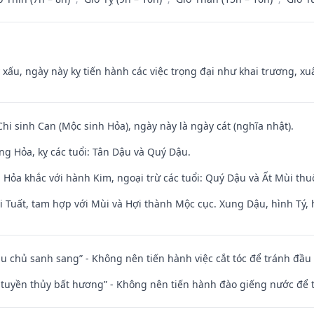
y xấu, ngày này kỵ tiến hành các việc trọng đại như khai trương, xuấ
Chi sinh Can (Mộc sinh Hỏa), ngày này là ngày cát (nghĩa nhật).
ng Hỏa, kỵ các tuổi: Tân Dậu và Quý Dậu.
 Hỏa khắc với hành Kim, ngoại trừ các tuổi: Quý Dậu và Ất Mùi t
 Tuất, tam hợp với Mùi và Hợi thành Mộc cục. Xung Dậu, hình Tý, 
ầu chủ sanh sang” - Không nên tiến hành việc cắt tóc để tránh đầu
h tuyền thủy bất hương” - Không nên tiến hành đào giếng nước để