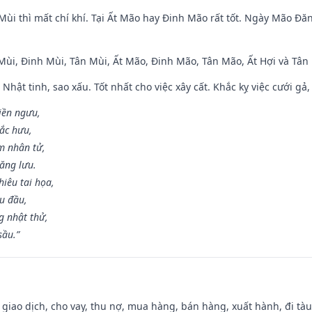
Mùi thì mất chí khí. Tại Ất Mão hay Đinh Mão rất tốt. Ngày Mão Đă
 Mùi, Đinh Mùi, Tân Mùi, Ất Mão, Đinh Mão, Tân Mão, Ất Hợi và Tân 
 Nhật tinh, sao xấu. Tốt nhất cho việc xây cất. Khắc kỵ việc cưới g
điền ngưu,
ắc hưu,
m nhân tử,
năng lưu.
iêu tai họa,
ễu đầu,
 nhật thử,
sầu.”
, giao dịch, cho vay, thu nợ, mua hàng, bán hàng, xuất hành, đi tà