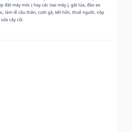
 đặt máy móc ( hay các loại máy ), gặt lúa, đào ao
, làm lễ cầu thân, cưới gả, kết hôn, thuê người, nộp
sửa cây cối.