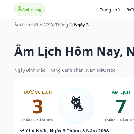
🗓️
Trang chủ
🔄
C
Amlich.org
Âm Lịch
>
Năm 2098
>
Tháng 8
>
Ngày 3
Âm Lịch Hôm Nay, N
Ngày Đinh Mão, Tháng Canh Thân, Năm Mậu Ngọ
DƯƠNG LỊCH
ÂM LỊCH
🐈
3
7
Tháng 8 Năm 2098
Tháng 7 Năm 20
☀️ Chủ Nhật, Ngày 3 Tháng 8 Năm 2098