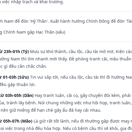
 việc nhập trạch và khai trương.
h Nam để đón 'Hỷ Thần'. Xuất hành hướng Chính Đông để đón 'Tài
g Chính Nam gặp Hạc Thần (xấu)
ừ 23h-01h (Tý)
Mưu sự khó thành, cầu lộc, cầu tài mờ mịt. Kiện cáo
hướng Nam thì tìm nhanh mới thấy. Đề phòng tranh cãi, mâu thuẫn
ệc gì đều cần chắc chắn.
ừ 01-03h (Sửu)
Tin vui sắp tới, nếu cầu lộc, cầu tài thì đi hướng 
đều gặp thuận lợi.
từ 03h-05h (Dần)
Hay tranh luận, cãi cọ, gây chuyện đói kém, phải
a, tránh lây bệnh. Nói chung những việc như hội họp, tranh luận,
ì nên giữ miệng để hạn ché gây ẩu đả hay cãi nhau.
từ 05h-07h (Mão)
Là giờ rất tốt lành, nếu đi thường gặp được may 
ọi việc trong nhà đều hòa hợp. Nếu có bệnh cầu thì sẽ khỏi, gia 