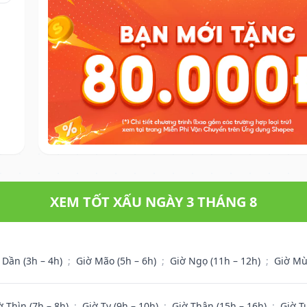
XEM TỐT XẤU NGÀY 3 THÁNG 8
 Dần (3h – 4h)
;
Giờ Mão (5h – 6h)
;
Giờ Ngọ (11h – 12h)
;
Giờ Mù
ờ Thìn (7h – 8h)
;
Giờ Tỵ (9h – 10h)
;
Giờ Thân (15h – 16h)
;
Giờ T