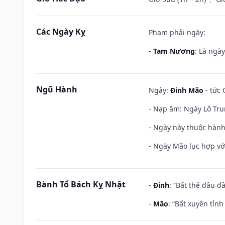
Các Ngày Kỵ
Phạm phải ngày:
-
Tam Nương
: Là ngà
Ngũ Hành
Ngày:
Đinh Mão
- tức 
- Nạp âm: Ngày Lô Tru
- Ngày này thuộc hành
- Ngày Mão lục hợp với
Bành Tổ Bách Kỵ Nhật
-
Đinh
: “Bất thế đầu đ
-
Mão
: “Bất xuyên tỉn