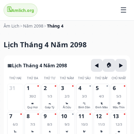
🗓️
Amlich.org
Âm Lịch
>
Năm 2098
>
Tháng 4
Lịch Tháng 4 Năm 2098
Lịch Tháng 4 Năm 2098
THỨ HAI
THỨ BA
THỨ TƯ
THỨ NĂM
THỨ SÁU
THỨ BẢY
CHỦ NHẬT
31
1
2
3
4
5
6
30/2
1/3
2/3
3/3
4/3
5/3
🐖
🐀
🐂
🐅
🐈
🐉
Quý Hợi
Giáp Tý
Ất Sửu
Bính Dần
Đinh Mão
Mậu Thìn
7
8
9
10
11
12
13
6/3
7/3
8/3
9/3
10/3
11/3
12/3
🐍
🐎
🐐
🐒
🐓
🐕
🐖