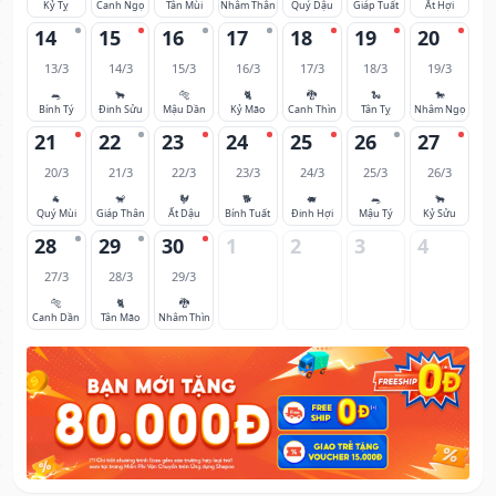
Kỷ Tỵ
Canh Ngọ
Tân Mùi
Nhâm Thân
Quý Dậu
Giáp Tuất
Ất Hợi
14
15
16
17
18
19
20
13/3
14/3
15/3
16/3
17/3
18/3
19/3
🐀
🐂
🐅
🐈
🐉
🐍
🐎
Bính Tý
Đinh Sửu
Mậu Dần
Kỷ Mão
Canh Thìn
Tân Tỵ
Nhâm Ngọ
21
22
23
24
25
26
27
20/3
21/3
22/3
23/3
24/3
25/3
26/3
🐐
🐒
🐓
🐕
🐖
🐀
🐂
Quý Mùi
Giáp Thân
Ất Dậu
Bính Tuất
Đinh Hợi
Mậu Tý
Kỷ Sửu
28
29
30
1
2
3
4
27/3
28/3
29/3
🐅
🐈
🐉
Canh Dần
Tân Mão
Nhâm Thìn