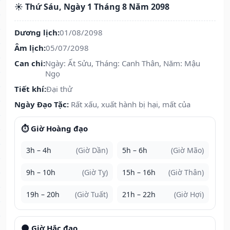
☀️ Thứ Sáu, Ngày 1 Tháng 8 Năm 2098
Dương lịch:
01/08/2098
Âm lịch:
05/07/2098
Can chi:
Ngày: Ất Sửu, Tháng: Canh Thân, Năm: Mậu
Ngọ
Tiết khí:
Đại thử
Ngày Đạo Tặc:
Rất xấu, xuất hành bị hại, mất của
⏱️ Giờ Hoàng đạo
3h – 4h
(Giờ Dần)
5h – 6h
(Giờ Mão)
9h – 10h
(Giờ Tỵ)
15h – 16h
(Giờ Thân)
19h – 20h
(Giờ Tuất)
21h – 22h
(Giờ Hợi)
🌑 Giờ Hắc đạo