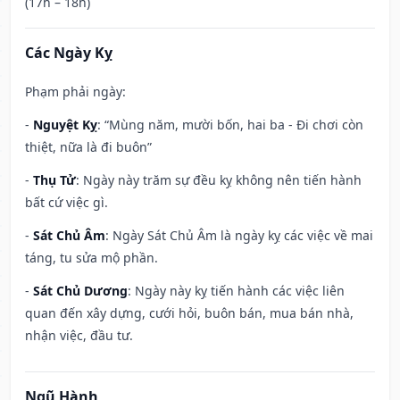
(17h – 18h)
Các Ngày Kỵ
Phạm phải ngày:
-
Nguyệt Kỵ
: “Mùng năm, mười bốn, hai ba - Đi chơi còn
thiệt, nữa là đi buôn”
-
Thụ Tử
: Ngày này trăm sự đều kỵ không nên tiến hành
bất cứ việc gì.
-
Sát Chủ Âm
: Ngày Sát Chủ Âm là ngày kỵ các việc về mai
táng, tu sửa mộ phần.
-
Sát Chủ Dương
: Ngày này kỵ tiến hành các việc liên
quan đến xây dựng, cưới hỏi, buôn bán, mua bán nhà,
nhận việc, đầu tư.
Ngũ Hành