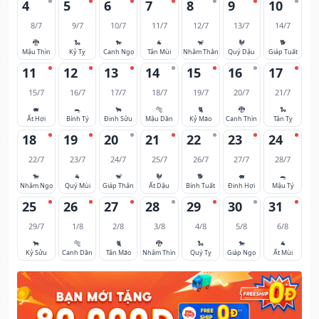
4
5
6
7
8
9
10
8/7
9/7
10/7
11/7
12/7
13/7
14/7
🐉
🐍
🐎
🐐
🐒
🐓
🐕
Mậu Thìn
Kỷ Tỵ
Canh Ngọ
Tân Mùi
Nhâm Thân
Quý Dậu
Giáp Tuất
11
12
13
14
15
16
17
15/7
16/7
17/7
18/7
19/7
20/7
21/7
🐖
🐀
🐂
🐅
🐈
🐉
🐍
Ất Hợi
Bính Tý
Đinh Sửu
Mậu Dần
Kỷ Mão
Canh Thìn
Tân Tỵ
18
19
20
21
22
23
24
22/7
23/7
24/7
25/7
26/7
27/7
28/7
🐎
🐐
🐒
🐓
🐕
🐖
🐀
Nhâm Ngọ
Quý Mùi
Giáp Thân
Ất Dậu
Bính Tuất
Đinh Hợi
Mậu Tý
25
26
27
28
29
30
31
29/7
1/8
2/8
3/8
4/8
5/8
6/8
🐂
🐅
🐈
🐉
🐍
🐎
🐐
Kỷ Sửu
Canh Dần
Tân Mão
Nhâm Thìn
Quý Tỵ
Giáp Ngọ
Ất Mùi