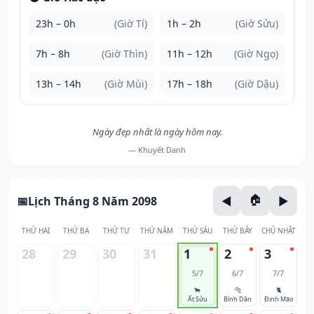
23h – 0h
(Giờ Tí)
1h – 2h
(Giờ Sửu)
7h – 8h
(Giờ Thìn)
11h – 12h
(Giờ Ngọ)
13h – 14h
(Giờ Mùi)
17h – 18h
(Giờ Dậu)
Ngày đẹp nhất là ngày hôm nay.
— Khuyết Danh
Lịch Tháng 8 Năm 2098
THỨ HAI
THỨ BA
THỨ TƯ
THỨ NĂM
THỨ SÁU
THỨ BẢY
CHỦ NHẬT
28
29
30
31
1
2
3
5/7
6/7
7/7
🐂
🐅
🐈
Ất Sửu
Bính Dần
Đinh Mão