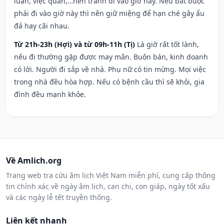
luận, việc quan,…nên tránh đi vào giờ này. Nếu bắt buộc
phải đi vào giờ này thì nên giữ miệng để hạn ché gây ẩu
đả hay cãi nhau.
Từ 21h-23h (Hợi) và từ 09h-11h (Tị)
Là giờ rất tốt lành,
nếu đi thường gặp được may mắn. Buôn bán, kinh doanh
có lời. Người đi sắp về nhà. Phụ nữ có tin mừng. Mọi việc
trong nhà đều hòa hợp. Nếu có bệnh cầu thì sẽ khỏi, gia
đình đều mạnh khỏe.
Về Amlich.org
Trang web tra cứu âm lịch Việt Nam miễn phí, cung cấp thông
tin chính xác về ngày âm lịch, can chi, con giáp, ngày tốt xấu
và các ngày lễ tết truyền thống.
Liên kết nhanh