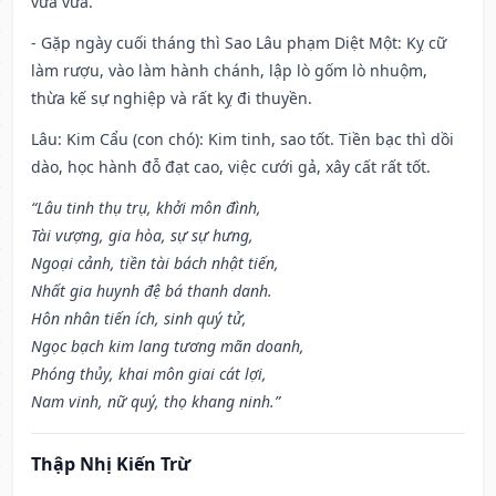
vừa vừa.
- Gặp ngày cuối tháng thì Sao Lâu phạm Diệt Một: Kỵ cữ
làm rượu, vào làm hành chánh, lập lò gốm lò nhuộm,
thừa kế sự nghiệp và rất kỵ đi thuyền.
Lâu: Kim Cẩu (con chó): Kim tinh, sao tốt. Tiền bạc thì dồi
dào, học hành đỗ đạt cao, việc cưới gả, xây cất rất tốt.
“Lâu tinh thụ trụ, khởi môn đình,
Tài vượng, gia hòa, sự sự hưng,
Ngoại cảnh, tiền tài bách nhật tiến,
Nhất gia huynh đệ bá thanh danh.
Hôn nhân tiến ích, sinh quý tử,
Ngọc bạch kim lang tương mãn doanh,
Phóng thủy, khai môn giai cát lợi,
Nam vinh, nữ quý, thọ khang ninh.”
Thập Nhị Kiến Trừ