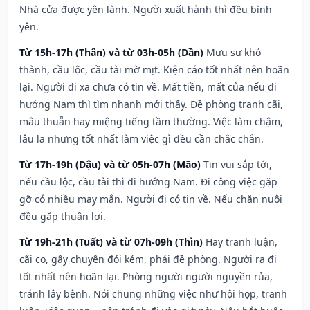
Nhà cửa được yên lành. Người xuất hành thì đều bình
yên.
Từ 15h-17h (Thân) và từ 03h-05h (Dần)
Mưu sự khó
thành, cầu lộc, cầu tài mờ mịt. Kiện cáo tốt nhất nên hoãn
lại. Người đi xa chưa có tin về. Mất tiền, mất của nếu đi
hướng Nam thì tìm nhanh mới thấy. Đề phòng tranh cãi,
mâu thuẫn hay miệng tiếng tầm thường. Việc làm chậm,
lâu la nhưng tốt nhất làm việc gì đều cần chắc chắn.
Từ 17h-19h (Dậu) và từ 05h-07h (Mão)
Tin vui sắp tới,
nếu cầu lộc, cầu tài thì đi hướng Nam. Đi công việc gặp
gỡ có nhiều may mắn. Người đi có tin về. Nếu chăn nuôi
đều gặp thuận lợi.
Từ 19h-21h (Tuất) và từ 07h-09h (Thìn)
Hay tranh luận,
cãi cọ, gây chuyện đói kém, phải đề phòng. Người ra đi
tốt nhất nên hoãn lại. Phòng người người nguyền rủa,
tránh lây bệnh. Nói chung những việc như hội họp, tranh