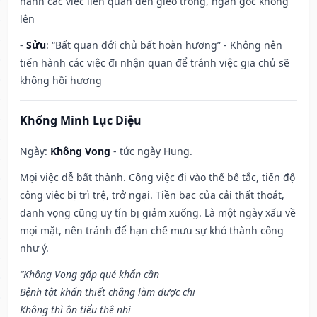
hành các việc liên quan đến gieo trồng, ngàn gốc không
lên
-
Sửu
: “Bất quan đới chủ bất hoàn hương” - Không nên
tiến hành các việc đi nhận quan để tránh việc gia chủ sẽ
không hồi hương
Khổng Minh Lục Diệu
Ngày:
Không Vong
- tức ngày Hung.
Mọi việc dễ bất thành. Công việc đi vào thế bế tắc, tiến độ
công việc bị trì trệ, trở ngại. Tiền bạc của cải thất thoát,
danh vọng cũng uy tín bị giảm xuống. Là một ngày xấu về
mọi mặt, nên tránh để hạn chế mưu sự khó thành công
như ý.
“Không Vong gặp quẻ khẩn cần
Bệnh tật khẩn thiết chẳng làm được chi
Không thì ôn tiểu thê nhi