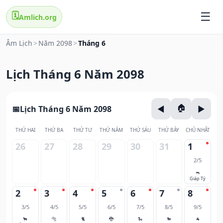
🗓️
Amlich.org
Âm Lịch
>
Năm 2098
>
Tháng 6
Lịch Tháng 6 Năm 2098
Lịch Tháng 6 Năm 2098
THỨ HAI
THỨ BA
THỨ TƯ
THỨ NĂM
THỨ SÁU
THỨ BẢY
CHỦ NHẬT
26
27
28
29
30
31
1
2/5
🐀
Giáp Tý
2
3
4
5
6
7
8
3/5
4/5
5/5
6/5
7/5
8/5
9/5
🐂
🐅
🐈
🐉
🐍
🐎
🐐