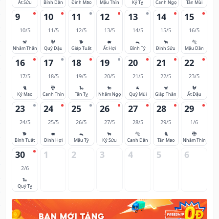
Ất Sửu
Bính Dần
Đinh Mão
Mậu Thìn
Kỷ Tỵ
Canh Ngọ
Tân Mùi
9
10
11
12
13
14
15
10/5
11/5
12/5
13/5
14/5
15/5
16/5
🐒
🐓
🐕
🐖
🐀
🐂
🐅
Nhâm Thân
Quý Dậu
Giáp Tuất
Ất Hợi
Bính Tý
Đinh Sửu
Mậu Dần
16
17
18
19
20
21
22
17/5
18/5
19/5
20/5
21/5
22/5
23/5
🐈
🐉
🐍
🐎
🐐
🐒
🐓
Kỷ Mão
Canh Thìn
Tân Tỵ
Nhâm Ngọ
Quý Mùi
Giáp Thân
Ất Dậu
23
24
25
26
27
28
29
24/5
25/5
26/5
27/5
28/5
29/5
1/6
🐕
🐖
🐀
🐂
🐅
🐈
🐉
Bính Tuất
Đinh Hợi
Mậu Tý
Kỷ Sửu
Canh Dần
Tân Mão
Nhâm Thìn
30
1
2
3
4
5
6
2/6
🐍
Quý Tỵ