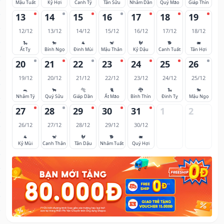
Mậu Tuất
Kỷ Hợi
Canh Tý
Tân Sửu
Nhâm Dần
Quý Mão
Giáp Thìn
13
14
15
16
17
18
19
12/12
13/12
14/12
15/12
16/12
17/12
18/12
🐍
🐎
🐐
🐒
🐓
🐕
🐖
Ất Tỵ
Bính Ngọ
Đinh Mùi
Mậu Thân
Kỷ Dậu
Canh Tuất
Tân Hợi
20
21
22
23
24
25
26
19/12
20/12
21/12
22/12
23/12
24/12
25/12
🐀
🐂
🐅
🐈
🐉
🐍
🐎
Nhâm Tý
Quý Sửu
Giáp Dần
Ất Mão
Bính Thìn
Đinh Tỵ
Mậu Ngọ
27
28
29
30
31
1
2
26/12
27/12
28/12
29/12
30/12
🐐
🐒
🐓
🐕
🐖
Kỷ Mùi
Canh Thân
Tân Dậu
Nhâm Tuất
Quý Hợi