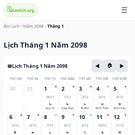
🗓️
Amlich.org
Âm Lịch
>
Năm 2098
>
Tháng 1
Lịch Tháng 1 Năm 2098
Lịch Tháng 1 Năm 2098
THỨ HAI
THỨ BA
THỨ TƯ
THỨ NĂM
THỨ SÁU
THỨ BẢY
CHỦ NHẬT
30
31
1
2
3
4
5
29/11
1/12
2/12
3/12
4/12
🐍
🐎
🐐
🐒
🐓
Quý Tỵ
Giáp Ngọ
Ất Mùi
Bính Thân
Đinh Dậu
6
7
8
9
10
11
12
5/12
6/12
7/12
8/12
9/12
10/12
11/12
🐕
🐖
🐀
🐂
🐅
🐈
🐉