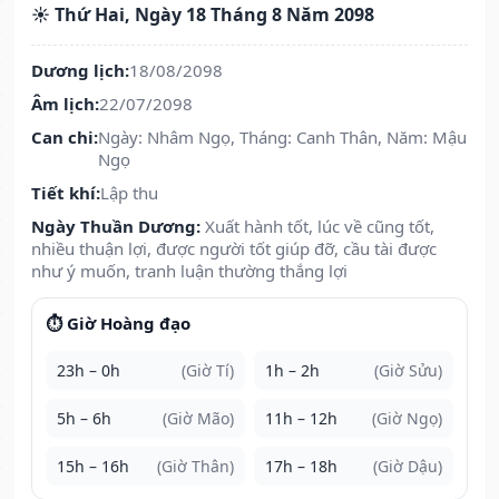
☀️ Thứ Hai, Ngày 18 Tháng 8 Năm 2098
Dương lịch:
18/08/2098
Âm lịch:
22/07/2098
Can chi:
Ngày: Nhâm Ngọ, Tháng: Canh Thân, Năm: Mậu
Ngọ
Tiết khí:
Lập thu
Ngày Thuần Dương:
Xuất hành tốt, lúc về cũng tốt,
nhiều thuận lợi, được người tốt giúp đỡ, cầu tài được
như ý muốn, tranh luận thường thắng lợi
⏱️ Giờ Hoàng đạo
23h – 0h
(Giờ Tí)
1h – 2h
(Giờ Sửu)
5h – 6h
(Giờ Mão)
11h – 12h
(Giờ Ngọ)
15h – 16h
(Giờ Thân)
17h – 18h
(Giờ Dậu)