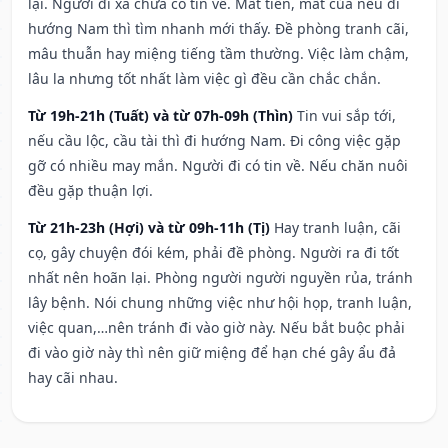
lại. Người đi xa chưa có tin về. Mất tiền, mất của nếu đi
hướng Nam thì tìm nhanh mới thấy. Đề phòng tranh cãi,
mâu thuẫn hay miệng tiếng tầm thường. Việc làm chậm,
lâu la nhưng tốt nhất làm việc gì đều cần chắc chắn.
Từ 19h-21h (Tuất) và từ 07h-09h (Thìn)
Tin vui sắp tới,
nếu cầu lộc, cầu tài thì đi hướng Nam. Đi công việc gặp
gỡ có nhiều may mắn. Người đi có tin về. Nếu chăn nuôi
đều gặp thuận lợi.
Từ 21h-23h (Hợi) và từ 09h-11h (Tị)
Hay tranh luận, cãi
cọ, gây chuyện đói kém, phải đề phòng. Người ra đi tốt
nhất nên hoãn lại. Phòng người người nguyền rủa, tránh
lây bệnh. Nói chung những việc như hội họp, tranh luận,
việc quan,…nên tránh đi vào giờ này. Nếu bắt buộc phải
đi vào giờ này thì nên giữ miệng để hạn ché gây ẩu đả
hay cãi nhau.