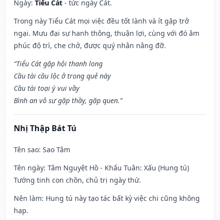
Ngày:
Tiểu Cát
- tức ngày Cát.
Trong này Tiểu Cát mọi việc đều tốt lành và ít gặp trở
ngại. Mưu đại sự hanh thông, thuận lợi, cùng với đó âm
phúc độ trì, che chở, được quý nhân nâng đỡ.
“Tiểu Cát gặp hội thanh long
Cầu tài cầu lộc ở trong quẻ này
Cầu tài toại ý vui vầy
Bình an vô sự gặp thầy, gặp quen.”
Nhị Thập Bát Tú
Tên sao
: Sao Tâm
Tên ngày
: Tâm Nguyệt Hồ - Khấu Tuân: Xấu (Hung tú)
Tướng tinh con chồn, chủ trị ngày thứ.
Nên làm
: Hung tú này tạo tác bất kỳ việc chi cũng không
hạp.