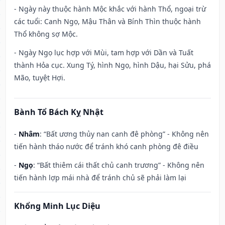
- Ngày này thuộc hành Mộc khắc với hành Thổ, ngoại trừ
các tuổi: Canh Ngọ, Mậu Thân và Bính Thìn thuộc hành
Thổ không sợ Mộc.
- Ngày Ngọ lục hợp với Mùi, tam hợp với Dần và Tuất
thành Hỏa cục. Xung Tý, hình Ngọ, hình Dậu, hại Sửu, phá
Mão, tuyệt Hợi.
Bành Tổ Bách Kỵ Nhật
-
Nhâm
: “Bất ương thủy nan canh đê phòng” - Không nên
tiến hành tháo nước để tránh khó canh phòng đê điều
-
Ngọ
: “Bất thiêm cái thất chủ canh trương” - Không nên
tiến hành lợp mái nhà để tránh chủ sẽ phải làm lại
Khổng Minh Lục Diệu