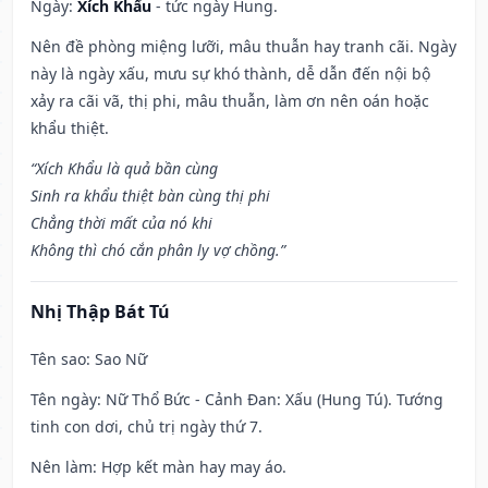
Ngày:
Xích Khẩu
- tức ngày Hung.
Nên đề phòng miệng lưỡi, mâu thuẫn hay tranh cãi. Ngày
này là ngày xấu, mưu sự khó thành, dễ dẫn đến nội bộ
xảy ra cãi vã, thị phi, mâu thuẫn, làm ơn nên oán hoặc
khẩu thiệt.
“Xích Khẩu là quả bần cùng
Sinh ra khẩu thiệt bàn cùng thị phi
Chẳng thời mất của nó khi
Không thì chó cắn phân ly vợ chồng.”
Nhị Thập Bát Tú
Tên sao
: Sao Nữ
Tên ngày
: Nữ Thổ Bức - Cảnh Đan: Xấu (Hung Tú). Tướng
tinh con dơi, chủ trị ngày thứ 7.
Nên làm
: Hợp kết màn hay may áo.