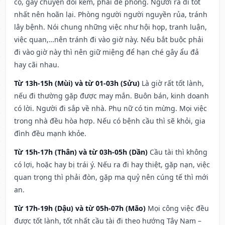
cọ, gây chuyện đói kém, phải đề phòng. Người ra đi tốt
nhất nên hoãn lại. Phòng người người nguyền rủa, tránh
lây bệnh. Nói chung những việc như hội họp, tranh luận,
việc quan,…nên tránh đi vào giờ này. Nếu bắt buộc phải
đi vào giờ này thì nên giữ miệng để hạn ché gây ẩu đả
hay cãi nhau.
Từ 13h-15h (Mùi) và từ 01-03h (Sửu)
Là giờ rất tốt lành,
nếu đi thường gặp được may mắn. Buôn bán, kinh doanh
có lời. Người đi sắp về nhà. Phụ nữ có tin mừng. Mọi việc
trong nhà đều hòa hợp. Nếu có bệnh cầu thì sẽ khỏi, gia
đình đều mạnh khỏe.
Từ 15h-17h (Thân) và từ 03h-05h (Dần)
Cầu tài thì không
có lợi, hoặc hay bị trái ý. Nếu ra đi hay thiệt, gặp nạn, việc
quan trọng thì phải đòn, gặp ma quỷ nên cúng tế thì mới
an.
Từ 17h-19h (Dậu) và từ 05h-07h (Mão)
Mọi công việc đều
được tốt lành, tốt nhất cầu tài đi theo hướng Tây Nam –