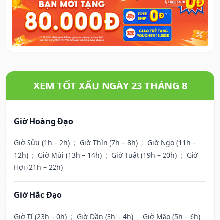
XEM TỐT XẤU NGÀY 23 THÁNG 8
Giờ Hoàng Đạo
Giờ Sửu (1h – 2h)
;
Giờ Thìn (7h – 8h)
;
Giờ Ngọ (11h –
12h)
;
Giờ Mùi (13h – 14h)
;
Giờ Tuất (19h – 20h)
;
Giờ
Hợi (21h – 22h)
Giờ Hắc Đạo
Giờ Tí (23h – 0h)
;
Giờ Dần (3h – 4h)
;
Giờ Mão (5h – 6h)