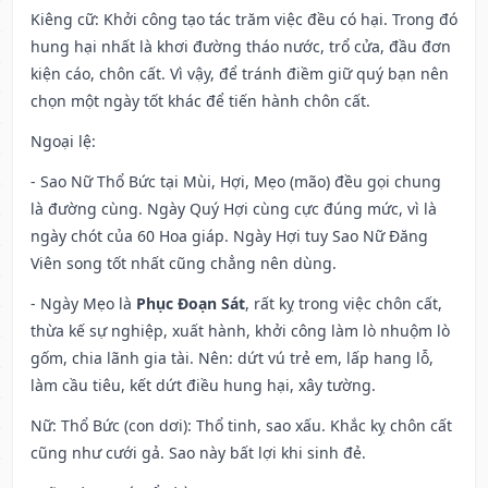
Kiêng cữ
: Khởi công tạo tác trăm việc đều có hại. Trong đó
hung hại nhất là khơi đường tháo nước, trổ cửa, đầu đơn
kiện cáo, chôn cất. Vì vậy, để tránh điềm giữ quý bạn nên
chọn một ngày tốt khác để tiến hành chôn cất.
Ngoại lệ
:
- Sao Nữ Thổ Bức tại Mùi, Hợi, Mẹo (mão) đều gọi chung
là đường cùng. Ngày Quý Hợi cùng cực đúng mức, vì là
ngày chót của 60 Hoa giáp. Ngày Hợi tuy Sao Nữ Đăng
Viên song tốt nhất cũng chẳng nên dùng.
- Ngày Mẹo là
Phục Đoạn Sát
, rất kỵ trong việc chôn cất,
thừa kế sự nghiệp, xuất hành, khởi công làm lò nhuộm lò
gốm, chia lãnh gia tài. Nên: dứt vú trẻ em, lấp hang lỗ,
làm cầu tiêu, kết dứt điều hung hại, xây tường.
Nữ: Thổ Bức (con dơi): Thổ tinh, sao xấu. Khắc kỵ chôn cất
cũng như cưới gả. Sao này bất lợi khi sinh đẻ.