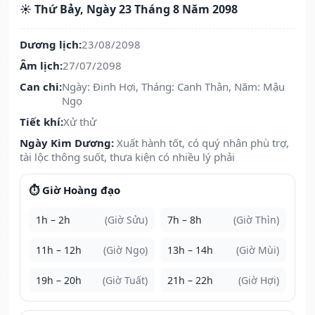
☀️ Thứ Bảy, Ngày 23 Tháng 8 Năm 2098
Dương lịch:
23/08/2098
Âm lịch:
27/07/2098
Can chi:
Ngày: Đinh Hợi, Tháng: Canh Thân, Năm: Mậu
Ngọ
Tiết khí:
Xử thử
Ngày Kim Dương:
Xuất hành tốt, có quý nhân phù trợ,
tài lộc thông suốt, thưa kiện có nhiều lý phải
⏱️ Giờ Hoàng đạo
1h – 2h
(Giờ Sửu)
7h – 8h
(Giờ Thìn)
11h – 12h
(Giờ Ngọ)
13h – 14h
(Giờ Mùi)
19h – 20h
(Giờ Tuất)
21h – 22h
(Giờ Hợi)