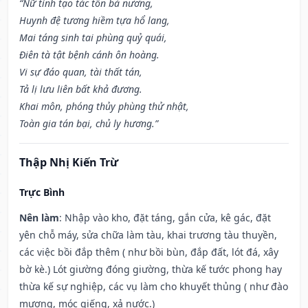
“Nữ tinh tạo tác tổn bà nương,
Huynh đệ tương hiềm tựa hổ lang,
Mai táng sinh tai phùng quỷ quái,
Điên tà tật bệnh cánh ôn hoàng.
Vi sự đáo quan, tài thất tán,
Tả lị lưu liên bất khả đương.
Khai môn, phóng thủy phùng thử nhật,
Toàn gia tán bại, chủ ly hương.”
Thập Nhị Kiến Trừ
Trực Bình
Nên làm
: Nhập vào kho, đặt táng, gắn cửa, kê gác, đặt
yên chỗ máy, sửa chữa làm tàu, khai trương tàu thuyền,
các việc bồi đắp thêm ( như bồi bùn, đắp đất, lót đá, xây
bờ kè.) Lót giường đóng giường, thừa kế tước phong hay
thừa kế sự nghiệp, các vụ làm cho khuyết thủng ( như đào
mương, móc giếng, xả nước.)