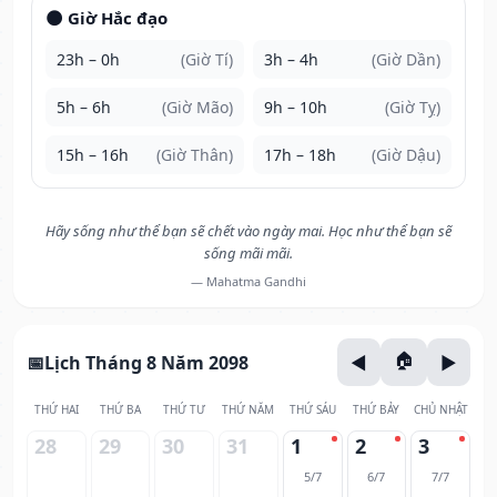
🌑 Giờ Hắc đạo
23h – 0h
(Giờ Tí)
3h – 4h
(Giờ Dần)
5h – 6h
(Giờ Mão)
9h – 10h
(Giờ Tỵ)
15h – 16h
(Giờ Thân)
17h – 18h
(Giờ Dậu)
Hãy sống như thể bạn sẽ chết vào ngày mai. Học như thể bạn sẽ
sống mãi mãi.
— Mahatma Gandhi
Lịch Tháng 8 Năm 2098
THỨ HAI
THỨ BA
THỨ TƯ
THỨ NĂM
THỨ SÁU
THỨ BẢY
CHỦ NHẬT
28
29
30
31
1
2
3
5/7
6/7
7/7