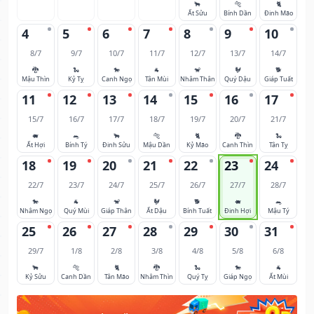
🐂
🐅
🐈
Ất Sửu
Bính Dần
Đinh Mão
4
5
6
7
8
9
10
8/7
9/7
10/7
11/7
12/7
13/7
14/7
🐉
🐍
🐎
🐐
🐒
🐓
🐕
Mậu Thìn
Kỷ Tỵ
Canh Ngọ
Tân Mùi
Nhâm Thân
Quý Dậu
Giáp Tuất
11
12
13
14
15
16
17
15/7
16/7
17/7
18/7
19/7
20/7
21/7
🐖
🐀
🐂
🐅
🐈
🐉
🐍
Ất Hợi
Bính Tý
Đinh Sửu
Mậu Dần
Kỷ Mão
Canh Thìn
Tân Tỵ
18
19
20
21
22
23
24
22/7
23/7
24/7
25/7
26/7
27/7
28/7
🐎
🐐
🐒
🐓
🐕
🐖
🐀
Nhâm Ngọ
Quý Mùi
Giáp Thân
Ất Dậu
Bính Tuất
Đinh Hợi
Mậu Tý
25
26
27
28
29
30
31
29/7
1/8
2/8
3/8
4/8
5/8
6/8
🐂
🐅
🐈
🐉
🐍
🐎
🐐
Kỷ Sửu
Canh Dần
Tân Mão
Nhâm Thìn
Quý Tỵ
Giáp Ngọ
Ất Mùi