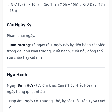
;
Giờ Tỵ (9h – 10h)
;
Giờ Thân (15h – 16h)
;
Giờ Dậu (17h
– 18h)
Các Ngày Kỵ
Phạm phải ngày:
-
Tam Nương
: Là ngày xấu, ngày này kỵ tiến hành các việc
trọng đại như khai trương, xuất hành, cưới hỏi, động thổ,
sửa chữa hay cất nhà,...
Ngũ Hành
Ngày:
Đinh Hợi
- tức Chi khắc Can (Thủy khắc Hỏa), là
ngày hung (phạt nhật).
- Nạp âm: Ngày Ốc Thượng Thổ, kỵ các tuổi: Tân Tỵ và Quý
Tỵ.