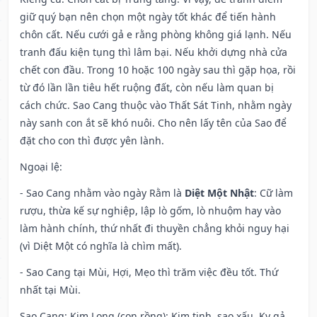
giữ quý bạn nên chọn một ngày tốt khác để tiến hành
chôn cất. Nếu cưới gả e rằng phòng không giá lạnh. Nếu
tranh đấu kiện tụng thì lâm bại. Nếu khởi dựng nhà cửa
chết con đầu. Trong 10 hoặc 100 ngày sau thì gặp họa, rồi
từ đó lần lần tiêu hết ruộng đất, còn nếu làm quan bị
cách chức. Sao Cang thuộc vào Thất Sát Tinh, nhằm ngày
này sanh con ắt sẽ khó nuôi. Cho nên lấy tên của Sao để
đặt cho con thì được yên lành.
Ngoại lệ
:
- Sao Cang nhằm vào ngày Rằm là
Diệt Một Nhật
: Cữ làm
rượu, thừa kế sự nghiệp, lập lò gốm, lò nhuộm hay vào
làm hành chính, thứ nhất đi thuyền chẳng khỏi nguy hại
(vì Diệt Một có nghĩa là chìm mất).
- Sao Cang tại Mùi, Hợi, Mẹo thì trăm việc đều tốt. Thứ
nhất tại Mùi.
Sao Cang: Kim Long (con rồng): Kim tinh, sao xấu. Kỵ gả