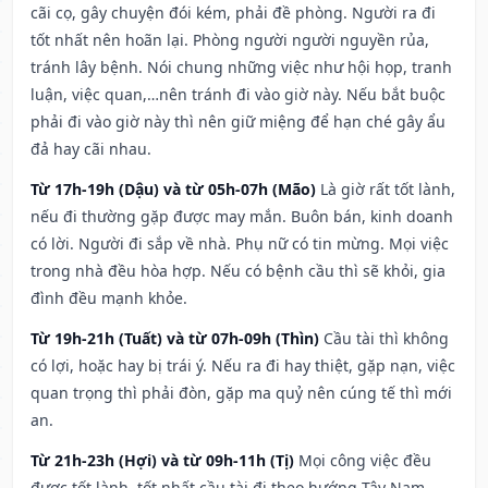
cãi cọ, gây chuyện đói kém, phải đề phòng. Người ra đi
tốt nhất nên hoãn lại. Phòng người người nguyền rủa,
tránh lây bệnh. Nói chung những việc như hội họp, tranh
luận, việc quan,…nên tránh đi vào giờ này. Nếu bắt buộc
phải đi vào giờ này thì nên giữ miệng để hạn ché gây ẩu
đả hay cãi nhau.
Từ 17h-19h (Dậu) và từ 05h-07h (Mão)
Là giờ rất tốt lành,
nếu đi thường gặp được may mắn. Buôn bán, kinh doanh
có lời. Người đi sắp về nhà. Phụ nữ có tin mừng. Mọi việc
trong nhà đều hòa hợp. Nếu có bệnh cầu thì sẽ khỏi, gia
đình đều mạnh khỏe.
Từ 19h-21h (Tuất) và từ 07h-09h (Thìn)
Cầu tài thì không
có lợi, hoặc hay bị trái ý. Nếu ra đi hay thiệt, gặp nạn, việc
quan trọng thì phải đòn, gặp ma quỷ nên cúng tế thì mới
an.
Từ 21h-23h (Hợi) và từ 09h-11h (Tị)
Mọi công việc đều
được tốt lành, tốt nhất cầu tài đi theo hướng Tây Nam –