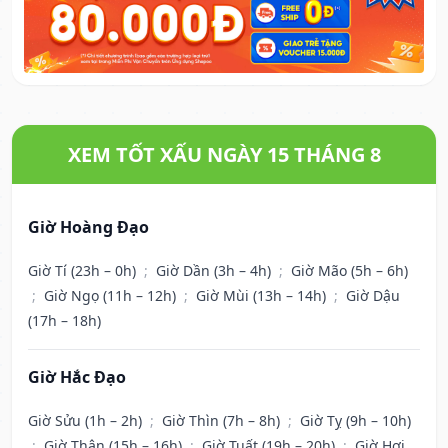
XEM TỐT XẤU NGÀY 15 THÁNG 8
Giờ Hoàng Đạo
Giờ Tí (23h – 0h)
;
Giờ Dần (3h – 4h)
;
Giờ Mão (5h – 6h)
;
Giờ Ngọ (11h – 12h)
;
Giờ Mùi (13h – 14h)
;
Giờ Dậu
(17h – 18h)
Giờ Hắc Đạo
Giờ Sửu (1h – 2h)
;
Giờ Thìn (7h – 8h)
;
Giờ Tỵ (9h – 10h)
;
Giờ Thân (15h – 16h)
;
Giờ Tuất (19h – 20h)
;
Giờ Hợi