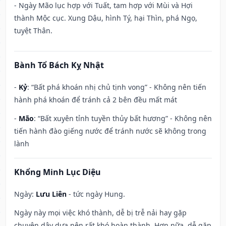
- Ngày Mão lục hợp với Tuất, tam hợp với Mùi và Hợi
thành Mộc cục. Xung Dậu, hình Tý, hại Thìn, phá Ngọ,
tuyệt Thân.
Bành Tổ Bách Kỵ Nhật
-
Kỷ
: “Bất phá khoán nhị chủ tịnh vong” - Không nên tiến
hành phá khoán để tránh cả 2 bên đều mất mát
-
Mão
: “Bất xuyên tỉnh tuyền thủy bất hương” - Không nên
tiến hành đào giếng nước để tránh nước sẽ không trong
lành
Khổng Minh Lục Diệu
Ngày:
Lưu Liên
- tức ngày Hung.
Ngày này mọi việc khó thành, dễ bị trễ nải hay gặp
chuyện dây dưa nên rất khó hoàn thành. Hơn nữa, dễ gặp