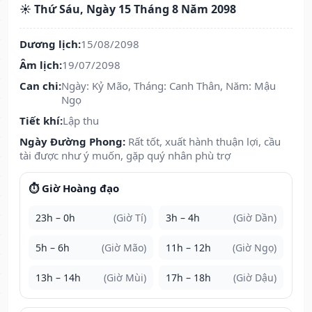
☀️ Thứ Sáu, Ngày 15 Tháng 8 Năm 2098
Dương lịch:
15/08/2098
Âm lịch:
19/07/2098
Can chi:
Ngày: Kỷ Mão, Tháng: Canh Thân, Năm: Mậu
Ngọ
Tiết khí:
Lập thu
Ngày Đường Phong:
Rất tốt, xuất hành thuận lợi, cầu
tài được như ý muốn, gặp quý nhân phù trợ
⏱️ Giờ Hoàng đạo
23h – 0h
(Giờ Tí)
3h – 4h
(Giờ Dần)
5h – 6h
(Giờ Mão)
11h – 12h
(Giờ Ngọ)
13h – 14h
(Giờ Mùi)
17h – 18h
(Giờ Dậu)