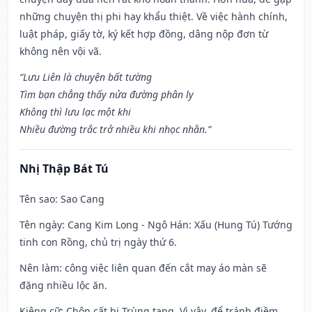
những chuyện thị phi hay khẩu thiệt. Về việc hành chính,
luật pháp, giấy tờ, ký kết hợp đồng, dâng nộp đơn từ
không nên vội vã.
“Lưu Liên là chuyện bất tường
Tìm bạn chẳng thấy nửa đường phân ly
Không thì lưu lạc một khi
Nhiều đường trắc trở nhiều khi nhọc nhằn.”
Nhị Thập Bát Tú
Tên sao
: Sao Cang
Tên ngày
: Cang Kim Long - Ngô Hán: Xấu (Hung Tú) Tướng
tinh con Rồng, chủ trị ngày thứ 6.
Nên làm
: công việc liên quan đến cắt may áo màn sẽ
đặng nhiều lộc ăn.
Kiêng cữ
: Chôn cất bị Trùng tang. Vì vậy, để tránh điềm