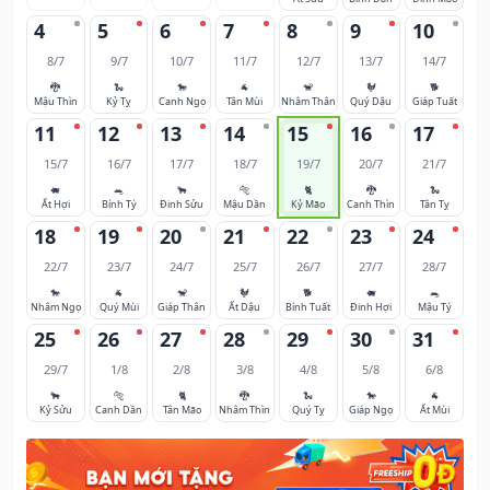
4
5
6
7
8
9
10
8/7
9/7
10/7
11/7
12/7
13/7
14/7
🐉
🐍
🐎
🐐
🐒
🐓
🐕
Mậu Thìn
Kỷ Tỵ
Canh Ngọ
Tân Mùi
Nhâm Thân
Quý Dậu
Giáp Tuất
11
12
13
14
15
16
17
15/7
16/7
17/7
18/7
19/7
20/7
21/7
🐖
🐀
🐂
🐅
🐈
🐉
🐍
Ất Hợi
Bính Tý
Đinh Sửu
Mậu Dần
Kỷ Mão
Canh Thìn
Tân Tỵ
18
19
20
21
22
23
24
22/7
23/7
24/7
25/7
26/7
27/7
28/7
🐎
🐐
🐒
🐓
🐕
🐖
🐀
Nhâm Ngọ
Quý Mùi
Giáp Thân
Ất Dậu
Bính Tuất
Đinh Hợi
Mậu Tý
25
26
27
28
29
30
31
29/7
1/8
2/8
3/8
4/8
5/8
6/8
🐂
🐅
🐈
🐉
🐍
🐎
🐐
Kỷ Sửu
Canh Dần
Tân Mão
Nhâm Thìn
Quý Tỵ
Giáp Ngọ
Ất Mùi