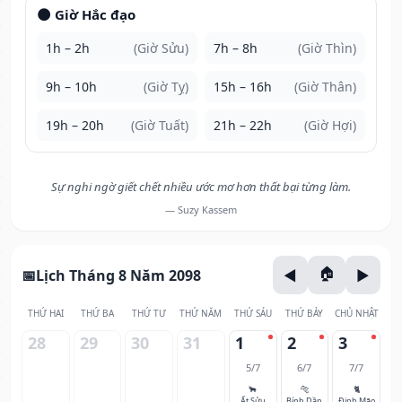
🌑 Giờ Hắc đạo
1h – 2h
(Giờ Sửu)
7h – 8h
(Giờ Thìn)
9h – 10h
(Giờ Tỵ)
15h – 16h
(Giờ Thân)
19h – 20h
(Giờ Tuất)
21h – 22h
(Giờ Hợi)
Sự nghi ngờ giết chết nhiều ước mơ hơn thất bại từng làm.
— Suzy Kassem
Lịch Tháng 8 Năm 2098
THỨ HAI
THỨ BA
THỨ TƯ
THỨ NĂM
THỨ SÁU
THỨ BẢY
CHỦ NHẬT
28
29
30
31
1
2
3
5/7
6/7
7/7
🐂
🐅
🐈
Ất Sửu
Bính Dần
Đinh Mão