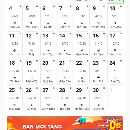
4
5
6
7
8
9
10
28/9
29/9
1/10
2/10
3/10
4/10
5/10
🐓
🐕
🐖
🐀
🐂
🐅
🐈
Đinh Dậu
Mậu Tuất
Kỷ Hợi
Canh Tý
Tân Sửu
Nhâm Dần
Quý Mão
11
12
13
14
15
16
17
6/10
7/10
8/10
9/10
10/10
11/10
12/10
🐉
🐍
🐎
🐐
🐒
🐓
🐕
Giáp Thìn
Ất Tỵ
Bính Ngọ
Đinh Mùi
Mậu Thân
Kỷ Dậu
Canh Tuất
18
19
20
21
22
23
24
13/10
14/10
15/10
16/10
17/10
18/10
19/10
🐖
🐀
🐂
🐅
🐈
🐉
🐍
Tân Hợi
Nhâm Tý
Quý Sửu
Giáp Dần
Ất Mão
Bính Thìn
Đinh Tỵ
25
26
27
28
29
30
1
20/10
21/10
22/10
23/10
24/10
25/10
🐎
🐐
🐒
🐓
🐕
🐖
Mậu Ngọ
Kỷ Mùi
Canh Thân
Tân Dậu
Nhâm Tuất
Quý Hợi