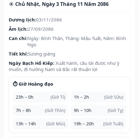
☀️ Chủ Nhật, Ngày 3 Tháng 11 Năm 2086
Dương lịch:
03/11/2086
Âm lịch:
27/09/2086
Can chi:
Ngày: Bính Thân, Tháng: Mậu Tuất, Năm: Bính
Ngọ
Tiết khí:
Sương giáng
Ngày Bạch Hổ Kiếp:
Xuất hành, cầu tài được như ý
muốn, đi hướng Nam và Bắc rất thuận lợi
⏱️ Giờ Hoàng đạo
23h – 0h
(Giờ Tí)
1h – 2h
(Giờ Sửu)
7h – 8h
(Giờ Thìn)
9h – 10h
(Giờ Tỵ)
13h – 14h
(Giờ Mùi)
19h – 20h
(Giờ Tuất)