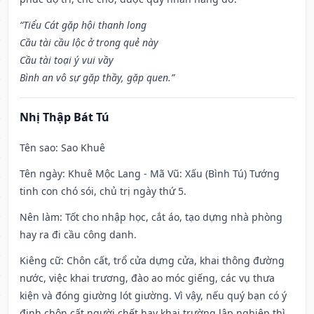
“Tiểu Cát gặp hội thanh long
Cầu tài cầu lộc ở trong quẻ này
Cầu tài toại ý vui vầy
Bình an vô sự gặp thầy, gặp quen.”
Nhị Thập Bát Tú
Tên sao
: Sao Khuê
Tên ngày
: Khuê Mộc Lang - Mã Vũ: Xấu (Bình Tú) Tướng
tinh con chó sói, chủ trị ngày thứ 5.
Nên làm
: Tốt cho nhập học, cắt áo, tạo dựng nhà phòng
hay ra đi cầu công danh.
Kiêng cữ
: Chôn cất, trổ cửa dựng cửa, khai thông đường
nước, việc khai trương, đào ao móc giếng, các vụ thưa
kiện và đóng giường lót giường. Vì vậy, nếu quý bạn có ý
định chôn cất người chết hay khai trường lập nghiệp thì