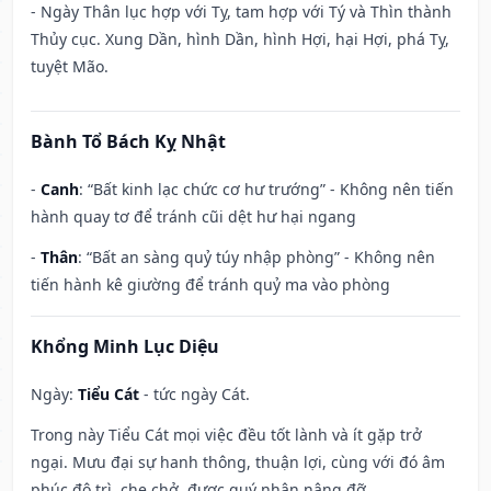
- Ngày Thân lục hợp với Tỵ, tam hợp với Tý và Thìn thành
Thủy cục. Xung Dần, hình Dần, hình Hợi, hại Hợi, phá Tỵ,
tuyệt Mão.
Bành Tổ Bách Kỵ Nhật
-
Canh
: “Bất kinh lạc chức cơ hư trướng” - Không nên tiến
hành quay tơ để tránh cũi dệt hư hại ngang
-
Thân
: “Bất an sàng quỷ túy nhập phòng” - Không nên
tiến hành kê giường để tránh quỷ ma vào phòng
Khổng Minh Lục Diệu
Ngày:
Tiểu Cát
- tức ngày Cát.
Trong này Tiểu Cát mọi việc đều tốt lành và ít gặp trở
ngại. Mưu đại sự hanh thông, thuận lợi, cùng với đó âm
phúc độ trì, che chở, được quý nhân nâng đỡ.