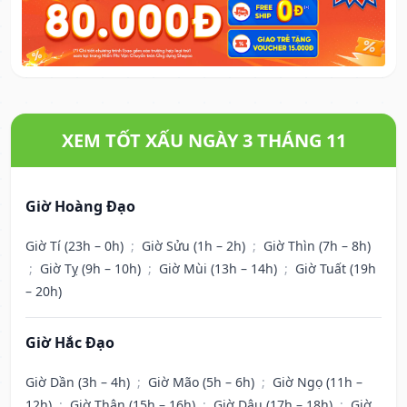
XEM TỐT XẤU NGÀY 3 THÁNG 11
Giờ Hoàng Đạo
Giờ Tí (23h – 0h)
;
Giờ Sửu (1h – 2h)
;
Giờ Thìn (7h – 8h)
;
Giờ Tỵ (9h – 10h)
;
Giờ Mùi (13h – 14h)
;
Giờ Tuất (19h
– 20h)
Giờ Hắc Đạo
Giờ Dần (3h – 4h)
;
Giờ Mão (5h – 6h)
;
Giờ Ngọ (11h –
12h)
;
Giờ Thân (15h – 16h)
;
Giờ Dậu (17h – 18h)
;
Giờ