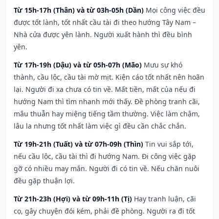
Từ 15h-17h (Thân) và từ 03h-05h (Dần)
Mọi công việc đều
được tốt lành, tốt nhất cầu tài đi theo hướng Tây Nam –
Nhà cửa được yên lành. Người xuất hành thì đều bình
yên.
Từ 17h-19h (Dậu) và từ 05h-07h (Mão)
Mưu sự khó
thành, cầu lộc, cầu tài mờ mịt. Kiện cáo tốt nhất nên hoãn
lại. Người đi xa chưa có tin về. Mất tiền, mất của nếu đi
hướng Nam thì tìm nhanh mới thấy. Đề phòng tranh cãi,
mâu thuẫn hay miệng tiếng tầm thường. Việc làm chậm,
lâu la nhưng tốt nhất làm việc gì đều cần chắc chắn.
Từ 19h-21h (Tuất) và từ 07h-09h (Thìn)
Tin vui sắp tới,
nếu cầu lộc, cầu tài thì đi hướng Nam. Đi công việc gặp
gỡ có nhiều may mắn. Người đi có tin về. Nếu chăn nuôi
đều gặp thuận lợi.
Từ 21h-23h (Hợi) và từ 09h-11h (Tị)
Hay tranh luận, cãi
cọ, gây chuyện đói kém, phải đề phòng. Người ra đi tốt