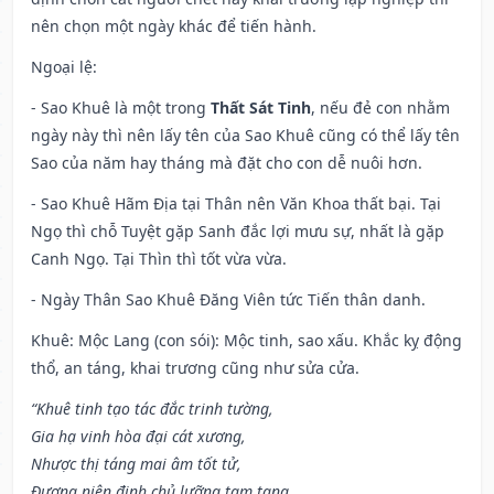
nên chọn một ngày khác để tiến hành.
Ngoại lệ
:
- Sao Khuê là một trong
Thất Sát Tinh
, nếu đẻ con nhằm
ngày này thì nên lấy tên của Sao Khuê cũng có thể lấy tên
Sao của năm hay tháng mà đặt cho con dễ nuôi hơn.
- Sao Khuê Hãm Địa tại Thân nên Văn Khoa thất bại. Tại
Ngọ thì chỗ Tuyệt gặp Sanh đắc lợi mưu sự, nhất là gặp
Canh Ngọ. Tại Thìn thì tốt vừa vừa.
- Ngày Thân Sao Khuê Đăng Viên tức Tiến thân danh.
Khuê: Mộc Lang (con sói): Mộc tinh, sao xấu. Khắc kỵ động
thổ, an táng, khai trương cũng như sửa cửa.
“Khuê tinh tạo tác đắc trinh tường,
Gia hạ vinh hòa đại cát xương,
Nhược thị táng mai âm tốt tử,
Đương niên định chủ lưỡng tam tang.