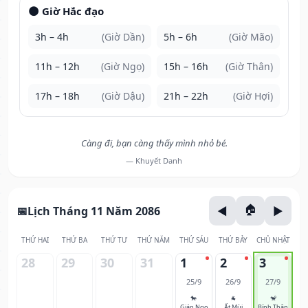
🌑 Giờ Hắc đạo
3h – 4h
(Giờ Dần)
5h – 6h
(Giờ Mão)
11h – 12h
(Giờ Ngọ)
15h – 16h
(Giờ Thân)
17h – 18h
(Giờ Dậu)
21h – 22h
(Giờ Hợi)
Càng đi, bạn càng thấy mình nhỏ bé.
— Khuyết Danh
Lịch Tháng 11 Năm 2086
THỨ HAI
THỨ BA
THỨ TƯ
THỨ NĂM
THỨ SÁU
THỨ BẢY
CHỦ NHẬT
28
29
30
31
1
2
3
25/9
26/9
27/9
🐎
🐐
🐒
Giáp Ngọ
Ất Mùi
Bính Thân