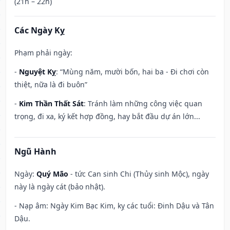
(21h – 22h)
Các Ngày Kỵ
Phạm phải ngày:
-
Nguyệt Kỵ
: “Mùng năm, mười bốn, hai ba - Đi chơi còn
thiệt, nữa là đi buôn”
-
Kim Thần Thất Sát
: Tránh làm những công việc quan
trọng, đi xa, ký kết hợp đồng, hay bắt đầu dự án lớn...
Ngũ Hành
Ngày:
Quý Mão
- tức Can sinh Chi (Thủy sinh Mộc), ngày
này là ngày cát (bảo nhật).
- Nạp âm: Ngày Kim Bạc Kim, kỵ các tuổi: Đinh Dậu và Tân
Dậu.