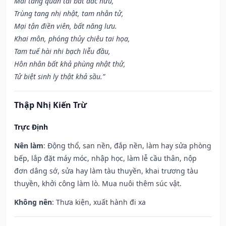
Mai táng quan tai bất đắc hưu,
Trùng tang nhị nhật, tam nhân tử,
Mại tận điền viên, bất năng lưu.
Khai môn, phóng thủy chiêu tai họa,
Tam tuế hài nhi bạch liễu đầu,
Hôn nhân bất khả phùng nhật thử,
Tử biệt sinh ly thật khả sầu.”
Thập Nhị Kiến Trừ
Trực Định
Nên làm
: Động thổ, san nền, đắp nền, làm hay sửa phòng
bếp, lắp đặt máy móc, nhập học, làm lễ cầu thân, nộp
đơn dâng sớ, sửa hay làm tàu thuyền, khai trương tàu
thuyền, khởi công làm lò. Mua nuôi thêm súc vật.
Không nên
: Thưa kiện, xuất hành đi xa