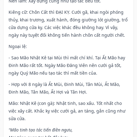
Nên làm
: Xây dựng cũng như tạo tác đều tốt.
Kiêng cữ
: Chôn Cất thì ĐẠI KỴ. Cưới gã, khai ngòi phóng
thủy, khai trương, xuất hành, đóng giường lót giường, trổ
cửa dựng cửa kỵ. Các việc khác đều không hay. Vì vậy,
ngày này tuyệt đối không tiến hành chôn cất người chết.
Ngoại lệ
:
- Sao Mão Nhật Kê tại Mùi thì mất chí khí. Tại Ất Mão hay
Đinh Mão rất tốt. Ngày Mão Đăng Viên nên cưới gả tốt,
ngày Quý Mão nếu tạo tác thì mất tiền của.
- Hợp với 8 ngày là Ất Mùi, Đinh Mùi, Tân Mùi, Ất Mão,
Đinh Mão, Tân Mão, Ất Hợi và Tân Hợi.
Mão: Nhật Kê (con gà): Nhật tinh, sao xấu. Tốt nhất cho
việc xây cất. Khắc kỵ việc cưới gả, an táng, gắn cũng như
sửa cửa.
“Mão tinh tạo tác tiến điền ngưu,