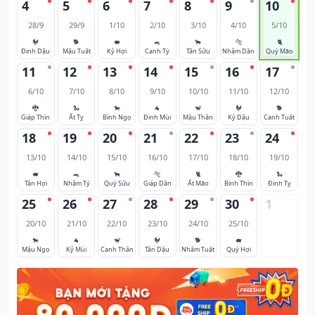
4
5
6
7
8
9
10
28/9
29/9
1/10
2/10
3/10
4/10
5/10
🐓
🐕
🐖
🐀
🐂
🐅
🐈
Đinh Dậu
Mậu Tuất
Kỷ Hợi
Canh Tý
Tân Sửu
Nhâm Dần
Quý Mão
11
12
13
14
15
16
17
6/10
7/10
8/10
9/10
10/10
11/10
12/10
🐉
🐍
🐎
🐐
🐒
🐓
🐕
Giáp Thìn
Ất Tỵ
Bính Ngọ
Đinh Mùi
Mậu Thân
Kỷ Dậu
Canh Tuất
18
19
20
21
22
23
24
13/10
14/10
15/10
16/10
17/10
18/10
19/10
🐖
🐀
🐂
🐅
🐈
🐉
🐍
Tân Hợi
Nhâm Tý
Quý Sửu
Giáp Dần
Ất Mão
Bính Thìn
Đinh Tỵ
25
26
27
28
29
30
1
20/10
21/10
22/10
23/10
24/10
25/10
🐎
🐐
🐒
🐓
🐕
🐖
Mậu Ngọ
Kỷ Mùi
Canh Thân
Tân Dậu
Nhâm Tuất
Quý Hợi