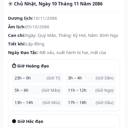
☀️ Chủ Nhật, Ngày 10 Tháng 11 Năm 2086
Dương lịch:
10/11/2086
Âm lịch:
05/10/2086
Can chi:
Ngày: Quý Mão, Tháng: Kỷ Hợi, Năm: Bính Ngọ
Tiết khí:
Lập đông
Ngày Đạo Tặc:
Rất xấu, xuất hành bị hại, mất của
⏱️ Giờ Hoàng đạo
23h – 0h
(Giờ Tí)
3h – 4h
(Giờ Dần)
5h – 6h
(Giờ Mão)
11h – 12h
(Giờ Ngọ)
13h – 14h
(Giờ Mùi)
17h – 18h
(Giờ Dậu)
🌑 Giờ Hắc đạo