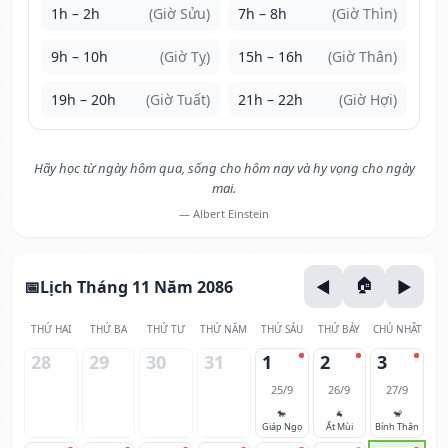
1h – 2h
(Giờ Sửu)
7h – 8h
(Giờ Thìn)
9h – 10h
(Giờ Tỵ)
15h – 16h
(Giờ Thân)
19h – 20h
(Giờ Tuất)
21h – 22h
(Giờ Hợi)
Hãy học từ ngày hôm qua, sống cho hôm nay và hy vọng cho ngày
mai.
— Albert Einstein
Lịch Tháng 11 Năm 2086
THỨ HAI
THỨ BA
THỨ TƯ
THỨ NĂM
THỨ SÁU
THỨ BẢY
CHỦ NHẬT
28
29
30
31
1
2
3
25/9
26/9
27/9
🐎
🐐
🐒
Giáp Ngọ
Ất Mùi
Bính Thân