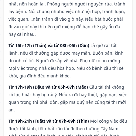
nhất nên hoãn lại. Phòng người người nguyền rủa, tránh
lây bệnh. Nói chung những việc như hội họp, tranh luận,
việc quan,…nên tránh đi vào giờ này. Nếu bắt buộc phải
đi vào giờ này thì nên giữ miệng để hạn ché gây ẩu đả
hay cãi nhau.
Từ 15h-17h (Thân) và từ 03h-05h (Dần)
Là giờ rất tốt
lành, nếu đi thường gặp được may mắn. Buôn bán, kinh
doanh có lời. Người đi sắp về nhà. Phụ nữ có tin mừng.
Mọi việc trong nhà đều hòa hợp. Nếu có bệnh cầu thì sẽ
khỏi, gia đình đều mạnh khỏe.
Từ 17h-19h (Dậu) và từ 05h-07h (Mão)
Cầu tài thì không
có lợi, hoặc hay bị trái ý. Nếu ra đi hay thiệt, gặp nạn, việc
quan trọng thì phải đòn, gặp ma quỷ nên cúng tế thì mới
an.
Từ 19h-21h (Tuất) và từ 07h-09h (Thìn)
Mọi công việc đều
được tốt lành, tốt nhất cầu tài đi theo hướng Tây Nam –