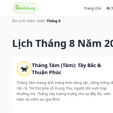
🗓️
Trang chủ
🔄
C
Amlich.org
Âm Lịch
>
Năm 2086
>
Tháng 8
Lịch Tháng 8 Năm 2
Tháng Tám (Tám): Tây Bắc &
🐒
Thuận Phúc
Tháng Tám mang ánh trăng tròn vằng vặc, tiếng trống l
rộn rã. Trẻ thơ phá cỗ Trung Thu, người lớn sum họp
thưởng trà. Tháng này tượng trưng cho sự đầy đủ, viên
mãn và niềm vui gia đình.