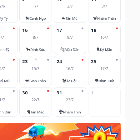
9/6
1/7
2/7
3/7
🐎
🐐
🐒
Kỷ Tỵ
Canh Ngọ
Tân Mùi
Nhâm Thân
16
17
18
7/7
8/7
9/7
10/7
🐂
🐅
🐈
ính Tý
Đinh Sửu
Mậu Dần
Kỷ Mão
⭐
23
24
25
4/7
15/7
16/7
17/7
🐒
🐓
🐕
uý Mùi
Giáp Thân
Ất Dậu
Bính Tuất
30
31
1
1/7
22/7
23/7
🐈
🐉
nh Dần
Tân Mão
Nhâm Thìn