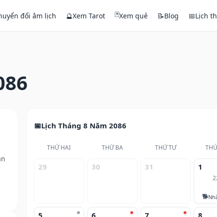
🃏
huyển đổi âm lịch
🔮
Xem Tarot
Xem quẻ
📝
Blog
📅
Lịch t
086
Lịch Tháng 8 Năm 2086
THỨ HAI
THỨ BA
THỨ TƯ
THỨ
ân
29
30
31
1
2
🐕
Nh
5
6
7
8