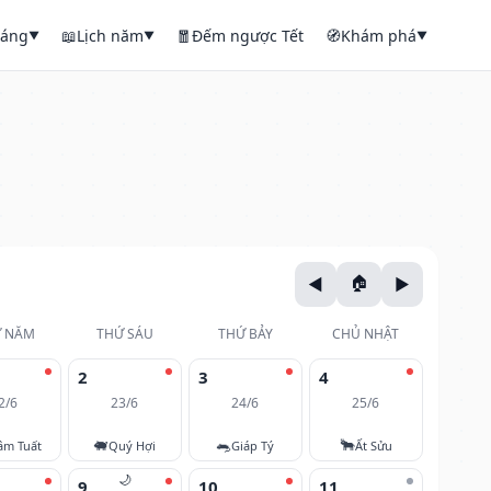
háng
📖
Lịch năm
🧧
Đếm ngược Tết
🧭
Khám phá
▼
▼
▼
 NĂM
THỨ SÁU
THỨ BẢY
CHỦ NHẬT
2
3
4
2/6
23/6
24/6
25/6
🐖
🐀
🐂
âm Tuất
Quý Hợi
Giáp Tý
Ất Sửu
🌙
9
10
11