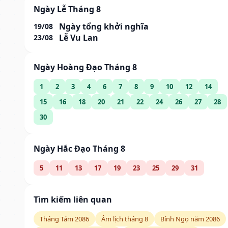
Ngày Lễ Tháng 8
Ngày tổng khởi nghĩa
19/08
Lễ Vu Lan
23/08
Ngày Hoàng Đạo Tháng 8
1
2
3
4
6
7
8
9
10
12
14
15
16
18
20
21
22
24
26
27
28
30
Ngày Hắc Đạo Tháng 8
5
11
13
17
19
23
25
29
31
Tìm kiếm liên quan
Tháng Tám 2086
Âm lịch tháng 8
Bính Ngọ năm 2086