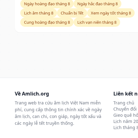
Ngày hoàng đạo tháng 8
Ngày hắc đạo tháng 8
Lịch âm tháng 8
Chuẩn bị Tết
Xem ngày tốt tháng 8
Cung hoàng đạo tháng 8
Lịch vạn niên tháng 8
Về Amlich.org
Liên kết 
Trang web tra cứu âm lịch Việt Nam miễn
Trang chủ
Chuyển đổi 
phí, cung cấp thông tin chính xác về ngày
Gieo quẻ hỏ
âm lịch, can chi, con giáp, ngày tốt xấu và
Lịch năm 2
các ngày lễ tết truyền thống.
Lịch tháng 