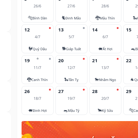
26/6
27/6
28/6
2
🐅
🐈
🐉
🐍
Bính Dần
Đinh Mão
Mậu Thìn
12
13
14
15
4/7
5/7
6/7
🐓
🐕
🐖
🐀
Quý Dậu
Giáp Tuất
Ất Hợi
B
⭐
19
20
21
22
11/7
12/7
13/7
1
🐉
🐍
🐎
🐐
Canh Thìn
Tân Tỵ
Nhâm Ngọ
Q
26
27
28
29
18/7
19/7
20/7
2
🐖
🐀
🐂
🐅
Đinh Hợi
Mậu Tý
Kỷ Sửu
Ca