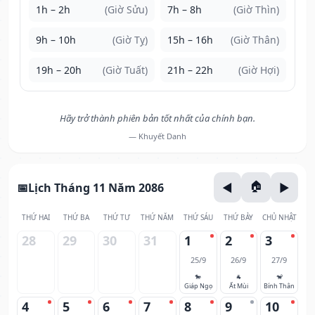
1h – 2h
(Giờ Sửu)
7h – 8h
(Giờ Thìn)
9h – 10h
(Giờ Tỵ)
15h – 16h
(Giờ Thân)
19h – 20h
(Giờ Tuất)
21h – 22h
(Giờ Hợi)
Hãy trở thành phiên bản tốt nhất của chính bạn.
— Khuyết Danh
Lịch Tháng 11 Năm 2086
THỨ HAI
THỨ BA
THỨ TƯ
THỨ NĂM
THỨ SÁU
THỨ BẢY
CHỦ NHẬT
28
29
30
31
1
2
3
25/9
26/9
27/9
🐎
🐐
🐒
Giáp Ngọ
Ất Mùi
Bính Thân
4
5
6
7
8
9
10