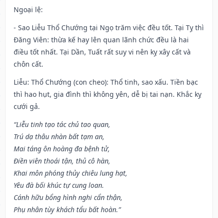
Ngoại lệ
:
- Sao Liễu Thổ Chướng tại Ngọ trăm việc đều tốt. Tại Tỵ thì
Đăng Viên: thừa kế hay lên quan lãnh chức đều là hai
điều tốt nhất. Tại Dần, Tuất rất suy vi nên kỵ xây cất và
chôn cất.
Liễu: Thổ Chướng (con cheo): Thổ tinh, sao xấu. Tiền bạc
thì hao hụt, gia đình thì không yên, dễ bị tai nạn. Khắc kỵ
cưới gả.
“Liễu tinh tạo tác chủ tao quan,
Trú dạ thâu nhàn bất tạm an,
Mai táng ôn hoàng đa bệnh tử,
Điền viên thoái tận, thủ cô hàn,
Khai môn phóng thủy chiêu lung hạt,
Yêu đà bối khúc tự cung loan.
Cánh hữu bổng hình nghi cẩn thận,
Phụ nhân tùy khách tẩu bất hoàn.”