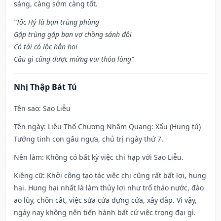
sáng, càng sớm càng tốt.
“Tốc Hỷ là bạn trùng phùng
Gặp trùng gặp bạn vợ chồng sánh đôi
Có tài có lộc hẳn hoi
Cầu gì cũng được mừng vui thỏa lòng”
Nhị Thập Bát Tú
Tên sao
: Sao Liễu
Tên ngày
: Liễu Thổ Chương Nhậm Quang: Xấu (Hung tú)
Tướng tinh con gấu ngựa, chủ trị ngày thứ 7.
Nên làm
: Không có bất kỳ việc chi hạp với Sao Liễu.
Kiêng cữ
: Khởi công tạo tác việc chi cũng rất bất lợi, hung
hại. Hung hại nhất là làm thủy lợi như trổ tháo nước, đào
ao lũy, chôn cất, việc sửa cửa dựng cửa, xây đắp. Vì vậy,
ngày nay không nên tiến hành bất cứ việc trọng đại gì.