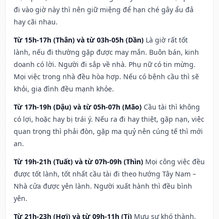
đi vào giờ này thì nên giữ miệng để hạn ché gây ẩu đả
hay cãi nhau.
Từ 15h-17h (Thân) và từ 03h-05h (Dần)
Là giờ rất tốt
lành, nếu đi thường gặp được may mắn. Buôn bán, kinh
doanh có lời. Người đi sắp về nhà. Phụ nữ có tin mừng.
Mọi việc trong nhà đều hòa hợp. Nếu có bệnh cầu thì sẽ
khỏi, gia đình đều mạnh khỏe.
Từ 17h-19h (Dậu) và từ 05h-07h (Mão)
Cầu tài thì không
có lợi, hoặc hay bị trái ý. Nếu ra đi hay thiệt, gặp nạn, việc
quan trọng thì phải đòn, gặp ma quỷ nên cúng tế thì mới
an.
Từ 19h-21h (Tuất) và từ 07h-09h (Thìn)
Mọi công việc đều
được tốt lành, tốt nhất cầu tài đi theo hướng Tây Nam –
Nhà cửa được yên lành. Người xuất hành thì đều bình
yên.
Từ 21h-23h (Hợi) và từ 09h-11h (Tị)
Mưu sự khó thành,