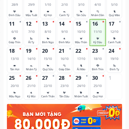
28/9
29/9
1/10
2/10
3/10
4/10
5/10
🐓
🐕
🐖
🐀
🐂
🐅
🐈
Đinh Dậu
Mậu Tuất
Kỷ Hợi
Canh Tý
Tân Sửu
Nhâm Dần
Quý Mão
11
12
13
14
15
16
17
6/10
7/10
8/10
9/10
10/10
11/10
12/10
🐉
🐍
🐎
🐐
🐒
🐓
🐕
Giáp Thìn
Ất Tỵ
Bính Ngọ
Đinh Mùi
Mậu Thân
Kỷ Dậu
Canh Tuất
18
19
20
21
22
23
24
13/10
14/10
15/10
16/10
17/10
18/10
19/10
🐖
🐀
🐂
🐅
🐈
🐉
🐍
Tân Hợi
Nhâm Tý
Quý Sửu
Giáp Dần
Ất Mão
Bính Thìn
Đinh Tỵ
25
26
27
28
29
30
1
20/10
21/10
22/10
23/10
24/10
25/10
🐎
🐐
🐒
🐓
🐕
🐖
Mậu Ngọ
Kỷ Mùi
Canh Thân
Tân Dậu
Nhâm Tuất
Quý Hợi