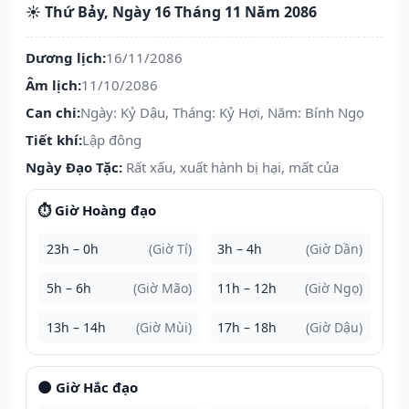
☀️ Thứ Bảy, Ngày 16 Tháng 11 Năm 2086
Dương lịch:
16/11/2086
Âm lịch:
11/10/2086
Can chi:
Ngày: Kỷ Dậu, Tháng: Kỷ Hợi, Năm: Bính Ngọ
Tiết khí:
Lập đông
Ngày Đạo Tặc:
Rất xấu, xuất hành bị hại, mất của
⏱️ Giờ Hoàng đạo
23h – 0h
(Giờ Tí)
3h – 4h
(Giờ Dần)
5h – 6h
(Giờ Mão)
11h – 12h
(Giờ Ngọ)
13h – 14h
(Giờ Mùi)
17h – 18h
(Giờ Dậu)
🌑 Giờ Hắc đạo