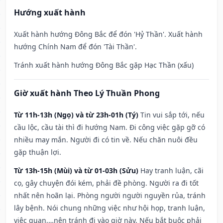
Hướng xuất hành
Xuất hành hướng Đông Bắc để đón 'Hỷ Thần'. Xuất hành
hướng Chính Nam để đón 'Tài Thần'.
Tránh xuất hành hướng Đông Bắc gặp Hạc Thần (xấu)
Giờ xuất hành Theo Lý Thuần Phong
Từ 11h-13h (Ngọ) và từ 23h-01h (Tý)
Tin vui sắp tới, nếu
cầu lộc, cầu tài thì đi hướng Nam. Đi công việc gặp gỡ có
nhiều may mắn. Người đi có tin về. Nếu chăn nuôi đều
gặp thuận lợi.
Từ 13h-15h (Mùi) và từ 01-03h (Sửu)
Hay tranh luận, cãi
cọ, gây chuyện đói kém, phải đề phòng. Người ra đi tốt
nhất nên hoãn lại. Phòng người người nguyền rủa, tránh
lây bệnh. Nói chung những việc như hội họp, tranh luận,
việc quan,…nên tránh đi vào giờ này. Nếu bắt buộc phải