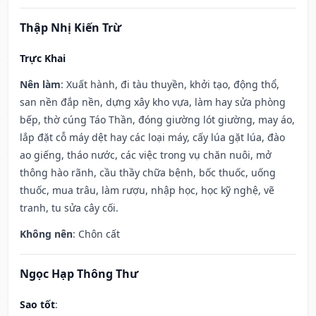
Thập Nhị Kiến Trừ
Trực Khai
Nên làm
: Xuất hành, đi tàu thuyền, khởi tạo, động thổ,
san nền đắp nền, dựng xây kho vựa, làm hay sửa phòng
bếp, thờ cúng Táo Thần, đóng giường lót giường, may áo,
lắp đặt cỗ máy dệt hay các loại máy, cấy lúa gặt lúa, đào
ao giếng, tháo nước, các việc trong vụ chăn nuôi, mở
thông hào rãnh, cầu thầy chữa bệnh, bốc thuốc, uống
thuốc, mua trâu, làm rượu, nhập học, học kỹ nghệ, vẽ
tranh, tu sửa cây cối.
Không nên
: Chôn cất
Ngọc Hạp Thông Thư
Sao tốt
: