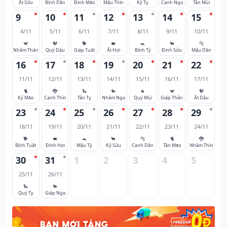
Ất Sửu
Bính Dần
Đinh Mão
Mậu Thìn
Kỷ Tỵ
Canh Ngọ
Tân Mùi
9
10
11
12
13
14
15
4/11
5/11
6/11
7/11
8/11
9/11
10/11
🐒
🐓
🐕
🐖
🐀
🐂
🐅
Nhâm Thân
Quý Dậu
Giáp Tuất
Ất Hợi
Bính Tý
Đinh Sửu
Mậu Dần
16
17
18
19
20
21
22
11/11
12/11
13/11
14/11
15/11
16/11
17/11
🐈
🐉
🐍
🐎
🐐
🐒
🐓
Kỷ Mão
Canh Thìn
Tân Tỵ
Nhâm Ngọ
Quý Mùi
Giáp Thân
Ất Dậu
23
24
25
26
27
28
29
18/11
19/11
20/11
21/11
22/11
23/11
24/11
🐕
🐖
🐀
🐂
🐅
🐈
🐉
Bính Tuất
Đinh Hợi
Mậu Tý
Kỷ Sửu
Canh Dần
Tân Mão
Nhâm Thìn
30
31
1
2
3
4
5
25/11
26/11
🐍
🐎
Quý Tỵ
Giáp Ngọ