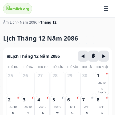
🗓️
Amlich.org
Âm Lịch
>
Năm 2086
>
Tháng 12
Lịch Tháng 12 Năm 2086
Lịch Tháng 12 Năm 2086
THỨ HAI
THỨ BA
THỨ TƯ
THỨ NĂM
THỨ SÁU
THỨ BẢY
CHỦ NHẬT
25
26
27
28
29
30
1
26/10
🐀
Giáp Tý
2
3
4
5
6
7
8
27/10
28/10
29/10
30/10
1/11
2/11
3/11
🐂
🐅
🐈
🐉
🐍
🐎
🐐