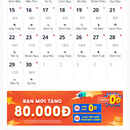
Đinh Mão
Mậu Thìn
Kỷ Tỵ
Canh Ngọ
Tân Mùi
Nhâm Thân
Quý Dậu
15
16
17
18
19
20
21
3/3
4/3
5/3
6/3
7/3
8/3
9/3
🐕
🐖
🐀
🐂
🐅
🐈
🐉
Giáp Tuất
Ất Hợi
Bính Tý
Đinh Sửu
Mậu Dần
Kỷ Mão
Canh Thìn
22
23
24
25
26
27
28
10/3
11/3
12/3
13/3
14/3
15/3
16/3
🐍
🐎
🐐
🐒
🐓
🐕
🐖
Tân Tỵ
Nhâm Ngọ
Quý Mùi
Giáp Thân
Ất Dậu
Bính Tuất
Đinh Hợi
29
30
1
2
3
4
5
17/3
18/3
🐀
🐂
Mậu Tý
Kỷ Sửu