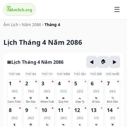
🗓️
Amlich.org
Âm Lịch
>
Năm 2086
>
Tháng 4
Lịch Tháng 4 Năm 2086
Lịch Tháng 4 Năm 2086
THỨ HAI
THỨ BA
THỨ TƯ
THỨ NĂM
THỨ SÁU
THỨ BẢY
CHỦ NHẬT
1
2
3
4
5
6
7
18/2
19/2
20/2
21/2
22/2
23/2
24/2
🐒
🐓
🐕
🐖
🐀
🐂
🐅
Canh Thân
Tân Dậu
Nhâm Tuất
Quý Hợi
Giáp Tý
Ất Sửu
Bính Dần
8
9
10
11
12
13
14
25/2
26/2
27/2
28/2
29/2
1/3
2/3
🐈
🐉
🐍
🐎
🐐
🐒
🐓