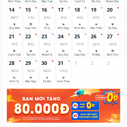
Bính Thân
Đinh Dậu
Mậu Tuất
Kỷ Hợi
Canh Tý
Tân Sửu
Nhâm Dần
14
15
16
17
18
19
20
29/11
1/12
2/12
3/12
4/12
5/12
6/12
🐈
🐉
🐍
🐎
🐐
🐒
🐓
Quý Mão
Giáp Thìn
Ất Tỵ
Bính Ngọ
Đinh Mùi
Mậu Thân
Kỷ Dậu
21
22
23
24
25
26
27
7/12
8/12
9/12
10/12
11/12
12/12
13/12
🐕
🐖
🐀
🐂
🐅
🐈
🐉
Canh Tuất
Tân Hợi
Nhâm Tý
Quý Sửu
Giáp Dần
Ất Mão
Bính Thìn
28
29
30
31
1
2
3
14/12
15/12
16/12
17/12
🐍
🐎
🐐
🐒
Đinh Tỵ
Mậu Ngọ
Kỷ Mùi
Canh Thân