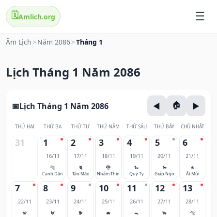
🗓️
Amlich.org
Âm Lịch
>
Năm 2086
>
Tháng 1
Lịch Tháng 1 Năm 2086
Lịch Tháng 1 Năm 2086
THỨ HAI
THỨ BA
THỨ TƯ
THỨ NĂM
THỨ SÁU
THỨ BẢY
CHỦ NHẬT
31
1
2
3
4
5
6
16/11
17/11
18/11
19/11
20/11
21/11
🐅
🐈
🐉
🐍
🐎
🐐
Canh Dần
Tân Mão
Nhâm Thìn
Quý Tỵ
Giáp Ngọ
Ất Mùi
7
8
9
10
11
12
13
22/11
23/11
24/11
25/11
26/11
27/11
28/11
🐒
🐓
🐕
🐖
🐀
🐂
🐅