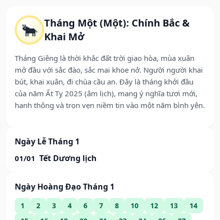
Tháng Một (Một): Chính Bắc &
🐂
Khai Mở
Tháng Giêng là thời khắc đất trời giao hòa, mùa xuân
mở đầu với sắc đào, sắc mai khoe nở. Người người khai
bút, khai xuân, đi chùa cầu an. Đây là tháng khởi đầu
của năm Ất Tỵ 2025 (âm lịch), mang ý nghĩa tươi mới,
hanh thông và trọn vẹn niềm tin vào một năm bình yên.
Ngày Lễ Tháng 1
Tết Dương lịch
01/01
Ngày Hoàng Đạo Tháng 1
1
2
3
4
6
7
8
10
12
13
14