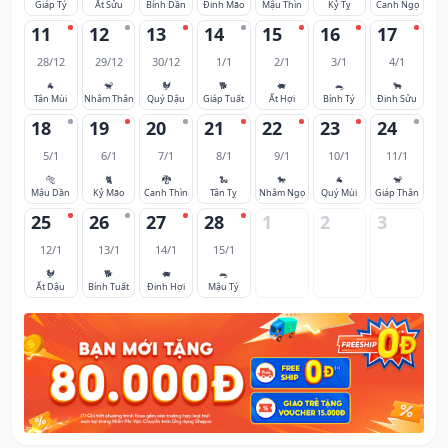
Giáp Tý
Ất Sửu
Bính Dần
Đinh Mão
Mậu Thìn
Kỷ Tỵ
Canh Ngọ
11
12
13
14
15
16
17
28/12
29/12
30/12
1/1
2/1
3/1
4/1
🐐
🐒
🐓
🐕
🐖
🐀
🐂
Tân Mùi
Nhâm Thân
Quý Dậu
Giáp Tuất
Ất Hợi
Bính Tý
Đinh Sửu
18
19
20
21
22
23
24
5/1
6/1
7/1
8/1
9/1
10/1
11/1
🐅
🐈
🐉
🐍
🐎
🐐
🐒
Mậu Dần
Kỷ Mão
Canh Thìn
Tân Tỵ
Nhâm Ngọ
Quý Mùi
Giáp Thân
25
26
27
28
1
2
3
12/1
13/1
14/1
15/1
🐓
🐕
🐖
🐀
Ất Dậu
Bính Tuất
Đinh Hợi
Mậu Tý