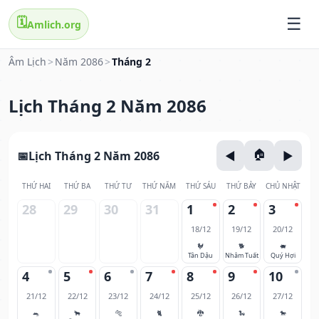
🗓️
Amlich.org
Âm Lịch
>
Năm 2086
>
Tháng 2
Lịch Tháng 2 Năm 2086
Lịch Tháng 2 Năm 2086
THỨ HAI
THỨ BA
THỨ TƯ
THỨ NĂM
THỨ SÁU
THỨ BẢY
CHỦ NHẬT
28
29
30
31
1
2
3
18/12
19/12
20/12
🐓
🐕
🐖
Tân Dậu
Nhâm Tuất
Quý Hợi
4
5
6
7
8
9
10
21/12
22/12
23/12
24/12
25/12
26/12
27/12
🐀
🐂
🐅
🐈
🐉
🐍
🐎