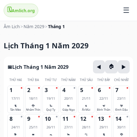
🗓️
Amlich.org
Âm Lịch
>
Năm 2029
>
Tháng 1
Lịch Tháng 1 Năm 2029
Lịch Tháng 1 Năm 2029
THỨ HAI
THỨ BA
THỨ TƯ
THỨ NĂM
THỨ SÁU
THỨ BẢY
CHỦ NHẬT
1
2
3
4
5
6
7
17/11
18/11
19/11
20/11
21/11
22/11
23/11
🐈
🐉
🐍
🐎
🐐
🐒
🐓
Tân Mão
Nhâm Thìn
Quý Tỵ
Giáp Ngọ
Ất Mùi
Bính Thân
Đinh Dậu
8
9
10
11
12
13
14
24/11
25/11
26/11
27/11
28/11
29/11
30/11
🐕
🐖
🐀
🐂
🐅
🐈
🐉