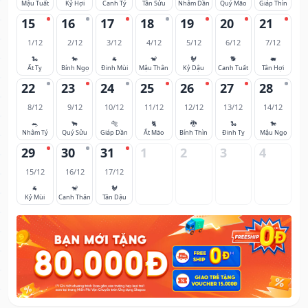
Mậu Tuất
Kỷ Hợi
Canh Tý
Tân Sửu
Nhâm Dần
Quý Mão
Giáp Thìn
15
16
17
18
19
20
21
1/12
2/12
3/12
4/12
5/12
6/12
7/12
🐍
🐎
🐐
🐒
🐓
🐕
🐖
Ất Tỵ
Bính Ngọ
Đinh Mùi
Mậu Thân
Kỷ Dậu
Canh Tuất
Tân Hợi
22
23
24
25
26
27
28
8/12
9/12
10/12
11/12
12/12
13/12
14/12
🐀
🐂
🐅
🐈
🐉
🐍
🐎
Nhâm Tý
Quý Sửu
Giáp Dần
Ất Mão
Bính Thìn
Đinh Tỵ
Mậu Ngọ
29
30
31
1
2
3
4
15/12
16/12
17/12
🐐
🐒
🐓
Kỷ Mùi
Canh Thân
Tân Dậu