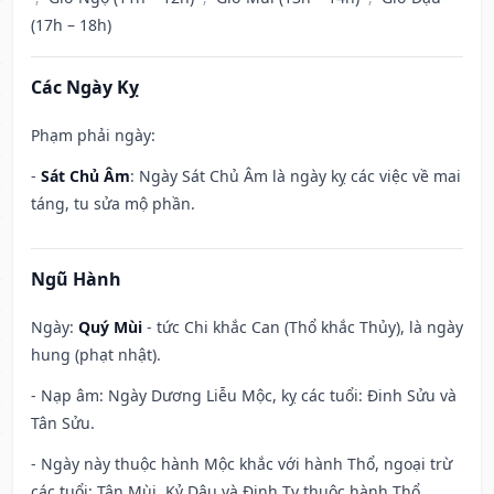
(17h – 18h)
Các Ngày Kỵ
Phạm phải ngày:
-
Sát Chủ Âm
: Ngày Sát Chủ Âm là ngày kỵ các việc về mai
táng, tu sửa mộ phần.
Ngũ Hành
Ngày:
Quý Mùi
- tức Chi khắc Can (Thổ khắc Thủy), là ngày
hung (phạt nhật).
- Nạp âm: Ngày Dương Liễu Mộc, kỵ các tuổi: Đinh Sửu và
Tân Sửu.
- Ngày này thuộc hành Mộc khắc với hành Thổ, ngoại trừ
các tuổi: Tân Mùi, Kỷ Dậu và Đinh Tỵ thuộc hành Thổ