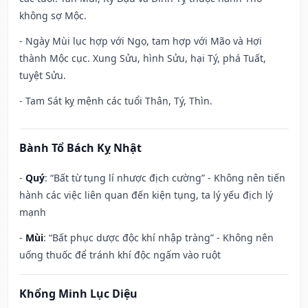
không sợ Mộc.
- Ngày Mùi lục hợp với Ngọ, tam hợp với Mão và Hợi
thành Mộc cục. Xung Sửu, hình Sửu, hại Tý, phá Tuất,
tuyệt Sửu.
- Tam Sát kỵ mệnh các tuổi Thân, Tý, Thìn.
Bành Tổ Bách Kỵ Nhật
-
Quý
: “Bất từ tụng lí nhược địch cường” - Không nên tiến
hành các việc liên quan đến kiện tụng, ta lý yếu địch lý
mạnh
-
Mùi
: “Bất phục dược độc khí nhập tràng” - Không nên
uống thuốc để tránh khí độc ngấm vào ruột
Khổng Minh Lục Diệu