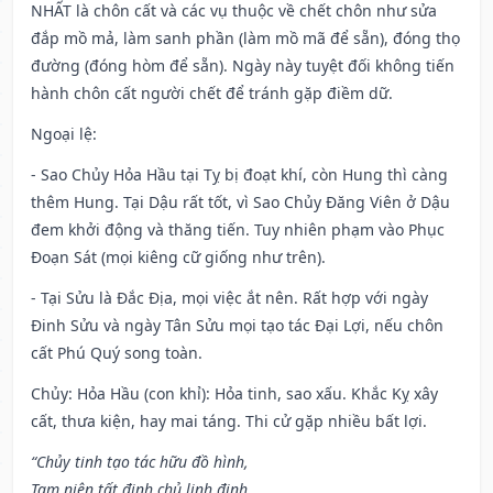
NHẤT là chôn cất và các vụ thuộc về chết chôn như sửa
đắp mồ mả, làm sanh phần (làm mồ mã để sẵn), đóng thọ
đường (đóng hòm để sẵn). Ngày này tuyệt đối không tiến
hành chôn cất người chết để tránh gặp điềm dữ.
Ngoại lệ
:
- Sao Chủy Hỏa Hầu tại Tỵ bị đoạt khí, còn Hung thì càng
thêm Hung. Tại Dậu rất tốt, vì Sao Chủy Đăng Viên ở Dậu
đem khởi động và thăng tiến. Tuy nhiên phạm vào Phục
Đoạn Sát (mọi kiêng cữ giống như trên).
- Tại Sửu là Đắc Địa, mọi việc ắt nên. Rất hợp với ngày
Đinh Sửu và ngày Tân Sửu mọi tạo tác Đại Lợi, nếu chôn
cất Phú Quý song toàn.
Chủy: Hỏa Hầu (con khỉ): Hỏa tinh, sao xấu. Khắc Kỵ xây
cất, thưa kiện, hay mai táng. Thi cử gặp nhiều bất lợi.
“Chủy tinh tạo tác hữu đồ hình,
Tam niên tất đinh chủ linh đinh,