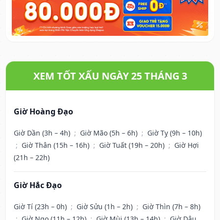
XEM TỐT XẤU NGÀY 25 THÁNG 3
Giờ Hoàng Đạo
Giờ Dần (3h – 4h)
;
Giờ Mão (5h – 6h)
;
Giờ Tỵ (9h – 10h)
;
Giờ Thân (15h – 16h)
;
Giờ Tuất (19h – 20h)
;
Giờ Hợi
(21h – 22h)
Giờ Hắc Đạo
Giờ Tí (23h – 0h)
;
Giờ Sửu (1h – 2h)
;
Giờ Thìn (7h – 8h)
;
Giờ Ngọ (11h – 12h)
;
Giờ Mùi (13h – 14h)
;
Giờ Dậu