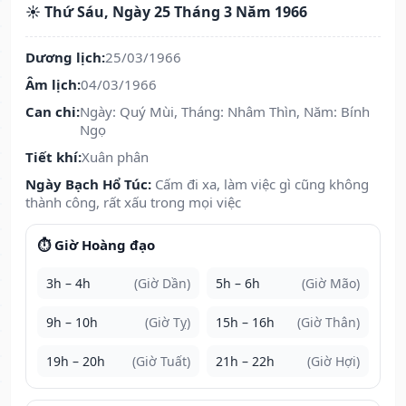
☀️ Thứ Sáu, Ngày 25 Tháng 3 Năm 1966
Dương lịch:
25/03/1966
Âm lịch:
04/03/1966
Can chi:
Ngày: Quý Mùi, Tháng: Nhâm Thìn, Năm: Bính
Ngọ
Tiết khí:
Xuân phân
Ngày Bạch Hổ Túc:
Cấm đi xa, làm việc gì cũng không
thành công, rất xấu trong mọi việc
⏱️ Giờ Hoàng đạo
3h – 4h
(Giờ Dần)
5h – 6h
(Giờ Mão)
9h – 10h
(Giờ Tỵ)
15h – 16h
(Giờ Thân)
19h – 20h
(Giờ Tuất)
21h – 22h
(Giờ Hợi)