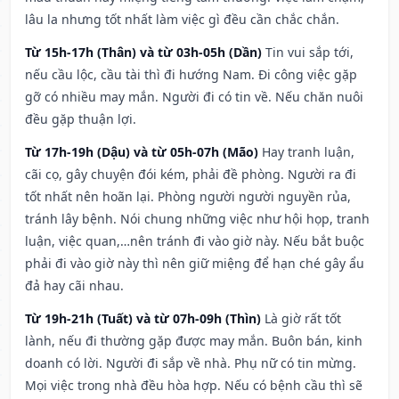
lâu la nhưng tốt nhất làm việc gì đều cần chắc chắn.
Từ 15h-17h (Thân) và từ 03h-05h (Dần)
Tin vui sắp tới,
nếu cầu lộc, cầu tài thì đi hướng Nam. Đi công việc gặp
gỡ có nhiều may mắn. Người đi có tin về. Nếu chăn nuôi
đều gặp thuận lợi.
Từ 17h-19h (Dậu) và từ 05h-07h (Mão)
Hay tranh luận,
cãi cọ, gây chuyện đói kém, phải đề phòng. Người ra đi
tốt nhất nên hoãn lại. Phòng người người nguyền rủa,
tránh lây bệnh. Nói chung những việc như hội họp, tranh
luận, việc quan,…nên tránh đi vào giờ này. Nếu bắt buộc
phải đi vào giờ này thì nên giữ miệng để hạn ché gây ẩu
đả hay cãi nhau.
Từ 19h-21h (Tuất) và từ 07h-09h (Thìn)
Là giờ rất tốt
lành, nếu đi thường gặp được may mắn. Buôn bán, kinh
doanh có lời. Người đi sắp về nhà. Phụ nữ có tin mừng.
Mọi việc trong nhà đều hòa hợp. Nếu có bệnh cầu thì sẽ