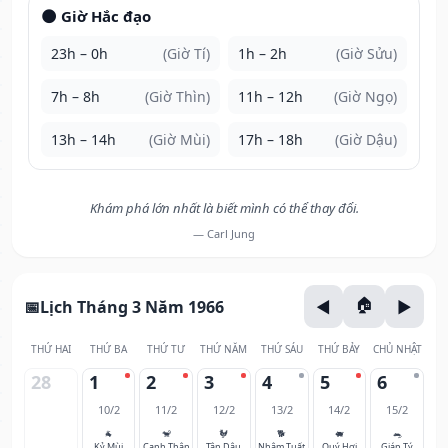
🌑 Giờ Hắc đạo
23h – 0h
(Giờ Tí)
1h – 2h
(Giờ Sửu)
7h – 8h
(Giờ Thìn)
11h – 12h
(Giờ Ngọ)
13h – 14h
(Giờ Mùi)
17h – 18h
(Giờ Dậu)
Khám phá lớn nhất là biết mình có thể thay đổi.
— Carl Jung
Lịch Tháng 3 Năm 1966
THỨ HAI
THỨ BA
THỨ TƯ
THỨ NĂM
THỨ SÁU
THỨ BẢY
CHỦ NHẬT
28
1
2
3
4
5
6
10/2
11/2
12/2
13/2
14/2
15/2
🐐
🐒
🐓
🐕
🐖
🐀
Kỷ Mùi
Canh Thân
Tân Dậu
Nhâm Tuất
Quý Hợi
Giáp Tý