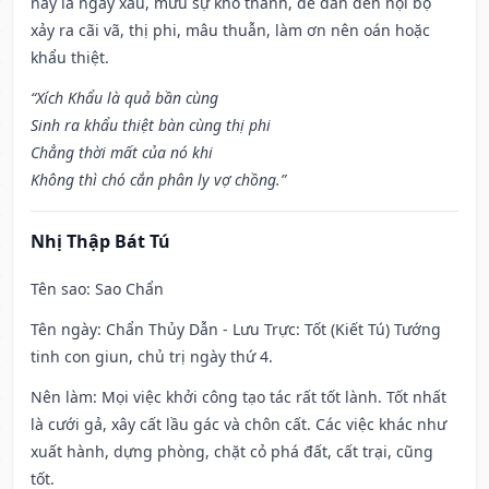
này là ngày xấu, mưu sự khó thành, dễ dẫn đến nội bộ
xảy ra cãi vã, thị phi, mâu thuẫn, làm ơn nên oán hoặc
khẩu thiệt.
“Xích Khẩu là quả bần cùng
Sinh ra khẩu thiệt bàn cùng thị phi
Chẳng thời mất của nó khi
Không thì chó cắn phân ly vợ chồng.”
Nhị Thập Bát Tú
Tên sao
: Sao Chẩn
Tên ngày
: Chẩn Thủy Dẫn - Lưu Trực: Tốt (Kiết Tú) Tướng
tinh con giun, chủ trị ngày thứ 4.
Nên làm
: Mọi việc khởi công tạo tác rất tốt lành. Tốt nhất
là cưới gả, xây cất lầu gác và chôn cất. Các việc khác như
xuất hành, dựng phòng, chặt cỏ phá đất, cất trại, cũng
tốt.