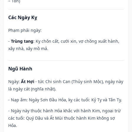
– 18h)
Các Ngày Kỵ
Phạm phải ngày:
-
Trùng tang
: Kỵ chôn cất, cưới xin, vợ chồng xuất hành,
xây nhà, xây mồ mả.
Ngũ Hành
Ngày:
Ất Hợi
- tức Chi sinh Can (Thủy sinh Mộc), ngày này
là ngày cát (nghĩa nhật).
- Nạp âm: Ngày Sơn Đầu Hỏa, kỵ các tuổi: Kỷ Tỵ và Tân Tỵ.
- Ngày này thuộc hành Hỏa khắc với hành Kim, ngoại trừ
các tuổi: Quý Dậu và Ất Mùi thuộc hành Kim không sợ
Hỏa.