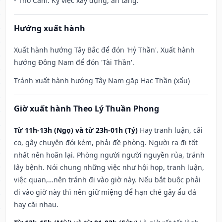
- Thổ Cẩm: Kỵ việc xây dựng, an táng.
Hướng xuất hành
Xuất hành hướng Tây Bắc để đón 'Hỷ Thần'. Xuất hành
hướng Đông Nam để đón 'Tài Thần'.
Tránh xuất hành hướng Tây Nam gặp Hạc Thần (xấu)
Giờ xuất hành Theo Lý Thuần Phong
Từ 11h-13h (Ngọ) và từ 23h-01h (Tý)
Hay tranh luận, cãi
cọ, gây chuyện đói kém, phải đề phòng. Người ra đi tốt
nhất nên hoãn lại. Phòng người người nguyền rủa, tránh
lây bệnh. Nói chung những việc như hội họp, tranh luận,
việc quan,…nên tránh đi vào giờ này. Nếu bắt buộc phải
đi vào giờ này thì nên giữ miệng để hạn ché gây ẩu đả
hay cãi nhau.