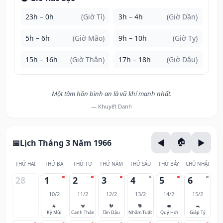
23h – 0h
(Giờ Tí)
3h – 4h
(Giờ Dần)
5h – 6h
(Giờ Mão)
9h – 10h
(Giờ Tỵ)
15h – 16h
(Giờ Thân)
17h – 18h
(Giờ Dậu)
Một tâm hồn bình an là vũ khí mạnh nhất.
— Khuyết Danh
Lịch Tháng 3 Năm 1966
THỨ HAI
THỨ BA
THỨ TƯ
THỨ NĂM
THỨ SÁU
THỨ BẢY
CHỦ NHẬT
28
1
2
3
4
5
6
10/2
11/2
12/2
13/2
14/2
15/2
🐐
🐒
🐓
🐕
🐖
🐀
Kỷ Mùi
Canh Thân
Tân Dậu
Nhâm Tuất
Quý Hợi
Giáp Tý