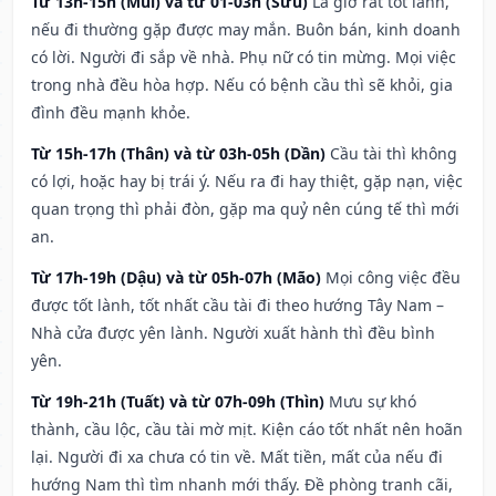
Từ 13h-15h (Mùi) và từ 01-03h (Sửu)
Là giờ rất tốt lành,
nếu đi thường gặp được may mắn. Buôn bán, kinh doanh
có lời. Người đi sắp về nhà. Phụ nữ có tin mừng. Mọi việc
trong nhà đều hòa hợp. Nếu có bệnh cầu thì sẽ khỏi, gia
đình đều mạnh khỏe.
Từ 15h-17h (Thân) và từ 03h-05h (Dần)
Cầu tài thì không
có lợi, hoặc hay bị trái ý. Nếu ra đi hay thiệt, gặp nạn, việc
quan trọng thì phải đòn, gặp ma quỷ nên cúng tế thì mới
an.
Từ 17h-19h (Dậu) và từ 05h-07h (Mão)
Mọi công việc đều
được tốt lành, tốt nhất cầu tài đi theo hướng Tây Nam –
Nhà cửa được yên lành. Người xuất hành thì đều bình
yên.
Từ 19h-21h (Tuất) và từ 07h-09h (Thìn)
Mưu sự khó
thành, cầu lộc, cầu tài mờ mịt. Kiện cáo tốt nhất nên hoãn
lại. Người đi xa chưa có tin về. Mất tiền, mất của nếu đi
hướng Nam thì tìm nhanh mới thấy. Đề phòng tranh cãi,