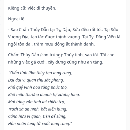
Kiêng cữ
: Việc đi thuyền.
Ngoại lệ
:
- Sao Chẩn Thủy Dẫn tại Tỵ, Dậu, Sửu đều rất tốt. Tại Sửu:
Vượng Địa, tạo tác được thịnh vượng. Tại Tỵ: Đăng Viên là
ngôi tôn đại, trăm mưu động ắt thành danh.
Chẩn: Thủy Dẫn (con trùng): Thủy tinh, sao tốt. Tốt cho
những việc gả cưới, xây dựng cũng như an táng.
“Chẩn tinh lâm thủy tạo long cung,
Đại đại vi quan thụ sắc phong,
Phú quý vinh hoa tăng phúc thọ,
Khố mãn thương doanh tự xương long.
Mai táng văn tinh lai chiếu trợ,
Trạch xá an ninh, bất kiến hung.
Cánh hữu vi quan, tiên đế sủng,
Hôn nhân long tử xuất long cung.”