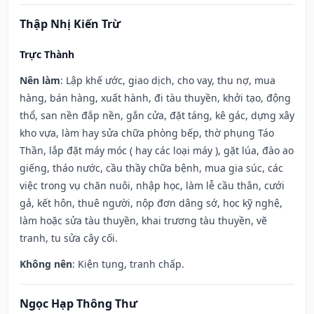
Thập Nhị Kiến Trừ
Trực Thành
Nên làm
: Lập khế ước, giao dịch, cho vay, thu nợ, mua
hàng, bán hàng, xuất hành, đi tàu thuyền, khởi tạo, động
thổ, san nền đắp nền, gắn cửa, đặt táng, kê gác, dựng xây
kho vựa, làm hay sửa chữa phòng bếp, thờ phụng Táo
Thần, lắp đặt máy móc ( hay các loại máy ), gặt lúa, đào ao
giếng, tháo nước, cầu thầy chữa bệnh, mua gia súc, các
việc trong vụ chăn nuôi, nhập học, làm lễ cầu thân, cưới
gả, kết hôn, thuê người, nộp đơn dâng sớ, học kỹ nghệ,
làm hoặc sửa tàu thuyền, khai trương tàu thuyền, vẽ
tranh, tu sửa cây cối.
Không nên
: Kiện tụng, tranh chấp.
Ngọc Hạp Thông Thư