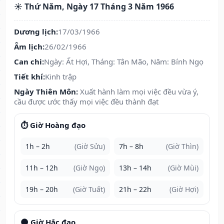
☀️ Thứ Năm, Ngày 17 Tháng 3 Năm 1966
Dương lịch:
17/03/1966
Âm lịch:
26/02/1966
Can chi:
Ngày: Ất Hợi, Tháng: Tân Mão, Năm: Bính Ngọ
Tiết khí:
Kinh trập
Ngày Thiên Môn:
Xuất hành làm mọi việc đều vừa ý,
cầu được ước thấy mọi việc đều thành đạt
⏱️ Giờ Hoàng đạo
1h – 2h
(Giờ Sửu)
7h – 8h
(Giờ Thìn)
11h – 12h
(Giờ Ngọ)
13h – 14h
(Giờ Mùi)
19h – 20h
(Giờ Tuất)
21h – 22h
(Giờ Hợi)
🌑 Giờ Hắc đạo