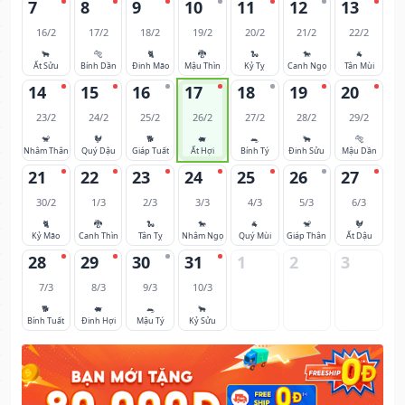
7
8
9
10
11
12
13
16/2
17/2
18/2
19/2
20/2
21/2
22/2
🐂
🐅
🐈
🐉
🐍
🐎
🐐
Ất Sửu
Bính Dần
Đinh Mão
Mậu Thìn
Kỷ Tỵ
Canh Ngọ
Tân Mùi
14
15
16
17
18
19
20
23/2
24/2
25/2
26/2
27/2
28/2
29/2
🐒
🐓
🐕
🐖
🐀
🐂
🐅
Nhâm Thân
Quý Dậu
Giáp Tuất
Ất Hợi
Bính Tý
Đinh Sửu
Mậu Dần
21
22
23
24
25
26
27
30/2
1/3
2/3
3/3
4/3
5/3
6/3
🐈
🐉
🐍
🐎
🐐
🐒
🐓
Kỷ Mão
Canh Thìn
Tân Tỵ
Nhâm Ngọ
Quý Mùi
Giáp Thân
Ất Dậu
28
29
30
31
1
2
3
7/3
8/3
9/3
10/3
🐕
🐖
🐀
🐂
Bính Tuất
Đinh Hợi
Mậu Tý
Kỷ Sửu