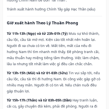
hướng Chính Nam để đón 'Tài Thần'.
Tránh xuất hành hướng Chính Tây gặp Hạc Thần (xấu)
Giờ xuất hành Theo Lý Thuần Phong
Từ 11h-13h (Ngọ) và từ 23h-01h (Tý)
Mưu sự khó thành,
cầu lộc, cầu tài mờ mịt. Kiện cáo tốt nhất nên hoãn lại.
Người đi xa chưa có tin về. Mất tiền, mất của nếu đi
hướng Nam thì tìm nhanh mới thấy. Đề phòng tranh cãi,
mâu thuẫn hay miệng tiếng tầm thường. Việc làm chậm,
lâu la nhưng tốt nhất làm việc gì đều cần chắc chắn.
Từ 13h-15h (Mùi) và từ 01-03h (Sửu)
Tin vui sắp tới, nếu
cầu lộc, cầu tài thì đi hướng Nam. Đi công việc gặp gỡ có
nhiều may mắn. Người đi có tin về. Nếu chăn nuôi đều
gặp thuận lợi.
Từ 15h-17h (Thân) và từ 03h-05h (Dần)
Hay tranh luận,
cãi cọ, gây chuyện đói kém, phải đề phòng. Người ra đi