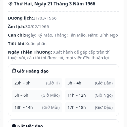
☀️ Thứ Hai, Ngày 21 Tháng 3 Năm 1966
Dương lịch:
21/03/1966
Âm lịch:
30/02/1966
Can chi:
Ngày: Kỷ Mão, Tháng: Tân Mão, Năm: Bính Ngọ
Tiết khí:
Xuân phân
Ngày Thiên Thương:
Xuất hành để gặp cấp trên thì
tuyệt vời, cầu tài thì được tài, mọi việc đều thuận lợi
⏱️ Giờ Hoàng đạo
23h – 0h
(Giờ Tí)
3h – 4h
(Giờ Dần)
5h – 6h
(Giờ Mão)
11h – 12h
(Giờ Ngọ)
13h – 14h
(Giờ Mùi)
17h – 18h
(Giờ Dậu)
🌑 Giờ Hắc đạo