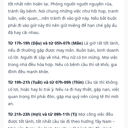
tốt nhất nên hoãn lại. Phòng người người nguyền rủa,
tránh lây bệnh. Nói chung những việc như hội họp, tranh
luận, việc quan,…nên tránh đi vào giờ này. Nếu bắt buộc
phải đi vào giờ này thì nên giữ miệng để hạn ché gây ẩu
đả hay cãi nhau.
Từ 17h-19h (Dậu) và từ 05h-07h (Mão)
Là giờ rất tốt lành,
nếu đi thường gặp được may mắn. Buôn bán, kinh doanh
có lời. Người đi sắp về nhà. Phụ nữ có tin mừng. Mọi việc
trong nhà đều hòa hợp. Nếu có bệnh cầu thì sẽ khỏi, gia
đình đều mạnh khỏe.
Từ 19h-21h (Tuất) và từ 07h-09h (Thìn)
Cầu tài thì không
có lợi, hoặc hay bị trái ý. Nếu ra đi hay thiệt, gặp nạn, việc
quan trọng thì phải đòn, gặp ma quỷ nên cúng tế thì mới
an.
Từ 21h-23h (Hợi) và từ 09h-11h (Tị)
Mọi công việc đều
được tốt lành, tốt nhất cầu tài đi theo hướng Tây Nam –