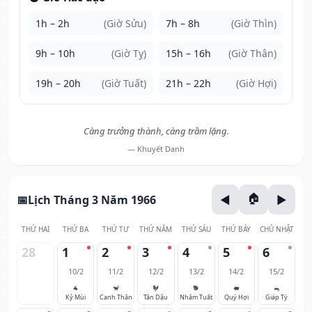
1h – 2h
(Giờ Sửu)
7h – 8h
(Giờ Thìn)
9h – 10h
(Giờ Tỵ)
15h – 16h
(Giờ Thân)
19h – 20h
(Giờ Tuất)
21h – 22h
(Giờ Hợi)
Càng trưởng thành, càng trầm lặng.
— Khuyết Danh
Lịch Tháng 3 Năm 1966
THỨ HAI
THỨ BA
THỨ TƯ
THỨ NĂM
THỨ SÁU
THỨ BẢY
CHỦ NHẬT
28
1
2
3
4
5
6
10/2
11/2
12/2
13/2
14/2
15/2
🐐
🐒
🐓
🐕
🐖
🐀
Kỷ Mùi
Canh Thân
Tân Dậu
Nhâm Tuất
Quý Hợi
Giáp Tý