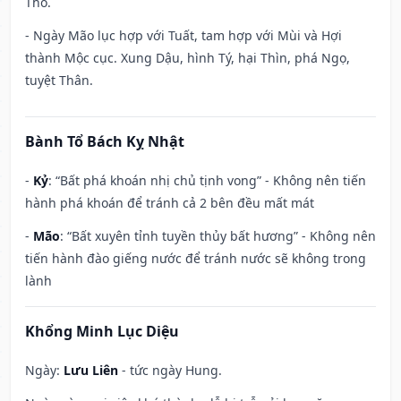
Thổ.
- Ngày Mão lục hợp với Tuất, tam hợp với Mùi và Hợi
thành Mộc cục. Xung Dậu, hình Tý, hại Thìn, phá Ngọ,
tuyệt Thân.
Bành Tổ Bách Kỵ Nhật
-
Kỷ
: “Bất phá khoán nhị chủ tịnh vong” - Không nên tiến
hành phá khoán để tránh cả 2 bên đều mất mát
-
Mão
: “Bất xuyên tỉnh tuyền thủy bất hương” - Không nên
tiến hành đào giếng nước để tránh nước sẽ không trong
lành
Khổng Minh Lục Diệu
Ngày:
Lưu Liên
- tức ngày Hung.