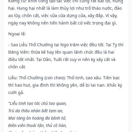
Kiêng cữ
: Khởi công tạo tác việc chi cũng rất bất lợi, hung
hại. Hung hại nhất là làm thủy lợi như trổ tháo nước, đào
ao lũy, chôn cất, việc sửa cửa dựng cửa, xây đắp. Vì vậy,
ngày nay không nên tiến hành bất cứ việc trọng đại gì.
Ngoại lệ
:
- Sao Liễu Thổ Chướng tại Ngọ trăm việc đều tốt. Tại Tỵ thì
Đăng Viên: thừa kế hay lên quan lãnh chức đều là hai
điều tốt nhất. Tại Dần, Tuất rất suy vi nên kỵ xây cất và
chôn cất.
Liễu: Thổ Chướng (con cheo): Thổ tinh, sao xấu. Tiền bạc
thì hao hụt, gia đình thì không yên, dễ bị tai nạn. Khắc kỵ
cưới gả.
“Liễu tinh tạo tác chủ tao quan,
Trú dạ thâu nhàn bất tạm an,
Mai táng ôn hoàng đa bệnh tử,
Điền viên thoái tận, thủ cô hàn,