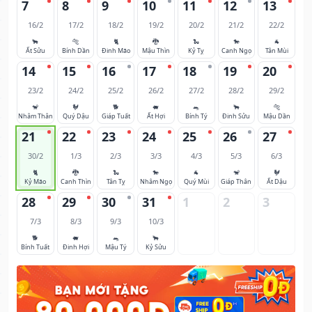
7
8
9
10
11
12
13
16/2
17/2
18/2
19/2
20/2
21/2
22/2
🐂
🐅
🐈
🐉
🐍
🐎
🐐
Ất Sửu
Bính Dần
Đinh Mão
Mậu Thìn
Kỷ Tỵ
Canh Ngọ
Tân Mùi
14
15
16
17
18
19
20
23/2
24/2
25/2
26/2
27/2
28/2
29/2
🐒
🐓
🐕
🐖
🐀
🐂
🐅
Nhâm Thân
Quý Dậu
Giáp Tuất
Ất Hợi
Bính Tý
Đinh Sửu
Mậu Dần
21
22
23
24
25
26
27
30/2
1/3
2/3
3/3
4/3
5/3
6/3
🐈
🐉
🐍
🐎
🐐
🐒
🐓
Kỷ Mão
Canh Thìn
Tân Tỵ
Nhâm Ngọ
Quý Mùi
Giáp Thân
Ất Dậu
28
29
30
31
1
2
3
7/3
8/3
9/3
10/3
🐕
🐖
🐀
🐂
Bính Tuất
Đinh Hợi
Mậu Tý
Kỷ Sửu