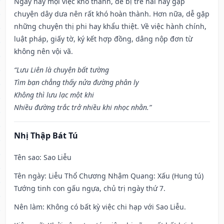
Ngày này mọi việc khó thành, dễ bị trễ nải hay gặp
chuyện dây dưa nên rất khó hoàn thành. Hơn nữa, dễ gặp
những chuyện thị phi hay khẩu thiệt. Về việc hành chính,
luật pháp, giấy tờ, ký kết hợp đồng, dâng nộp đơn từ
không nên vội vã.
“Lưu Liên là chuyện bất tường
Tìm bạn chẳng thấy nửa đường phân ly
Không thì lưu lạc một khi
Nhiều đường trắc trở nhiều khi nhọc nhằn.”
Nhị Thập Bát Tú
Tên sao
: Sao Liễu
Tên ngày
: Liễu Thổ Chương Nhậm Quang: Xấu (Hung tú)
Tướng tinh con gấu ngựa, chủ trị ngày thứ 7.
Nên làm
: Không có bất kỳ việc chi hạp với Sao Liễu.