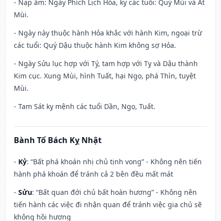
- Nạp âm: Ngày Phích Lịch Hỏa, kỵ các tuổi: Quý Mùi và Ất
Mùi.
- Ngày này thuộc hành Hỏa khắc với hành Kim, ngoại trừ
các tuổi: Quý Dậu thuộc hành Kim không sợ Hỏa.
- Ngày Sửu lục hợp với Tý, tam hợp với Tỵ và Dậu thành
Kim cục. Xung Mùi, hình Tuất, hại Ngọ, phá Thìn, tuyệt
Mùi.
- Tam Sát kỵ mệnh các tuổi Dần, Ngọ, Tuất.
Bành Tổ Bách Kỵ Nhật
-
Kỷ
: “Bất phá khoán nhị chủ tịnh vong” - Không nên tiến
hành phá khoán để tránh cả 2 bên đều mất mát
-
Sửu
: “Bất quan đới chủ bất hoàn hương” - Không nên
tiến hành các việc đi nhận quan để tránh việc gia chủ sẽ
không hồi hương