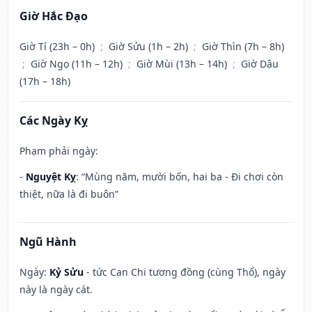
Giờ Hắc Đạo
Giờ Tí (23h – 0h)
;
Giờ Sửu (1h – 2h)
;
Giờ Thìn (7h – 8h)
;
Giờ Ngọ (11h – 12h)
;
Giờ Mùi (13h – 14h)
;
Giờ Dậu
(17h – 18h)
Các Ngày Kỵ
Phạm phải ngày:
-
Nguyệt Kỵ
: “Mùng năm, mười bốn, hai ba - Đi chơi còn
thiệt, nữa là đi buôn”
Ngũ Hành
Ngày:
Kỷ Sửu
- tức Can Chi tương đồng (cùng Thổ), ngày
này là ngày cát.