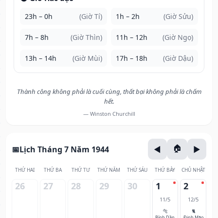
23h – 0h
(Giờ Tí)
1h – 2h
(Giờ Sửu)
7h – 8h
(Giờ Thìn)
11h – 12h
(Giờ Ngọ)
13h – 14h
(Giờ Mùi)
17h – 18h
(Giờ Dậu)
Thành công không phải là cuối cùng, thất bại không phải là chấm
hết.
— Winston Churchill
Lịch Tháng 7 Năm 1944
THỨ HAI
THỨ BA
THỨ TƯ
THỨ NĂM
THỨ SÁU
THỨ BẢY
CHỦ NHẬT
26
27
28
29
30
1
2
11/5
12/5
🐅
🐈
Bính Dần
Đinh Mão