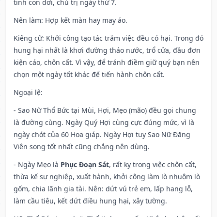
tinh con dơi, chủ trị ngày thứ 7.
Nên làm
: Hợp kết màn hay may áo.
Kiêng cữ
: Khởi công tạo tác trăm việc đều có hại. Trong đó
hung hại nhất là khơi đường tháo nước, trổ cửa, đầu đơn
kiện cáo, chôn cất. Vì vậy, để tránh điềm giữ quý bạn nên
chọn một ngày tốt khác để tiến hành chôn cất.
Ngoại lệ
:
- Sao Nữ Thổ Bức tại Mùi, Hợi, Mẹo (mão) đều gọi chung
là đường cùng. Ngày Quý Hợi cùng cực đúng mức, vì là
ngày chót của 60 Hoa giáp. Ngày Hợi tuy Sao Nữ Đăng
Viên song tốt nhất cũng chẳng nên dùng.
- Ngày Mẹo là
Phục Đoạn Sát
, rất kỵ trong việc chôn cất,
thừa kế sự nghiệp, xuất hành, khởi công làm lò nhuộm lò
gốm, chia lãnh gia tài. Nên: dứt vú trẻ em, lấp hang lỗ,
làm cầu tiêu, kết dứt điều hung hại, xây tường.