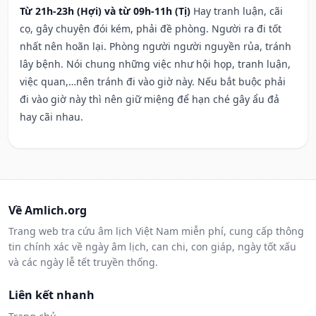
Từ 21h-23h (Hợi) và từ 09h-11h (Tị)
Hay tranh luận, cãi
cọ, gây chuyện đói kém, phải đề phòng. Người ra đi tốt
nhất nên hoãn lại. Phòng người người nguyền rủa, tránh
lây bệnh. Nói chung những việc như hội họp, tranh luận,
việc quan,…nên tránh đi vào giờ này. Nếu bắt buộc phải
đi vào giờ này thì nên giữ miệng để hạn ché gây ẩu đả
hay cãi nhau.
Về Amlich.org
Trang web tra cứu âm lịch Việt Nam miễn phí, cung cấp thông
tin chính xác về ngày âm lịch, can chi, con giáp, ngày tốt xấu
và các ngày lễ tết truyền thống.
Liên kết nhanh