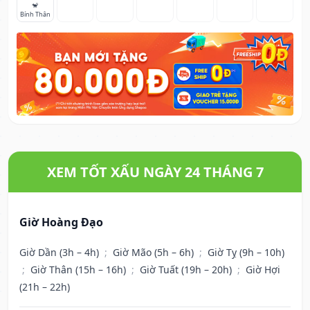
🐒
Bính Thân
XEM TỐT XẤU NGÀY 24 THÁNG 7
Giờ Hoàng Đạo
Giờ Dần (3h – 4h)
;
Giờ Mão (5h – 6h)
;
Giờ Tỵ (9h – 10h)
;
Giờ Thân (15h – 16h)
;
Giờ Tuất (19h – 20h)
;
Giờ Hợi
(21h – 22h)