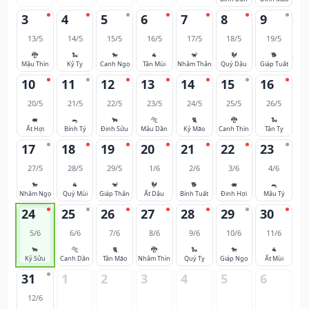
3
4
5
6
7
8
9
13/5
14/5
15/5
16/5
17/5
18/5
19/5
🐉
🐍
🐎
🐐
🐒
🐓
🐕
Mậu Thìn
Kỷ Tỵ
Canh Ngọ
Tân Mùi
Nhâm Thân
Quý Dậu
Giáp Tuất
10
11
12
13
14
15
16
20/5
21/5
22/5
23/5
24/5
25/5
26/5
🐖
🐀
🐂
🐅
🐈
🐉
🐍
Ất Hợi
Bính Tý
Đinh Sửu
Mậu Dần
Kỷ Mão
Canh Thìn
Tân Tỵ
17
18
19
20
21
22
23
27/5
28/5
29/5
1/6
2/6
3/6
4/6
🐎
🐐
🐒
🐓
🐕
🐖
🐀
Nhâm Ngọ
Quý Mùi
Giáp Thân
Ất Dậu
Bính Tuất
Đinh Hợi
Mậu Tý
24
25
26
27
28
29
30
5/6
6/6
7/6
8/6
9/6
10/6
11/6
🐂
🐅
🐈
🐉
🐍
🐎
🐐
Kỷ Sửu
Canh Dần
Tân Mão
Nhâm Thìn
Quý Tỵ
Giáp Ngọ
Ất Mùi
31
1
2
3
4
5
6
12/6