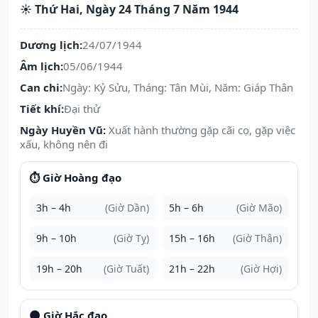
☀️ Thứ Hai, Ngày 24 Tháng 7 Năm 1944
Dương lịch:
24/07/1944
Âm lịch:
05/06/1944
Can chi:
Ngày: Kỷ Sửu, Tháng: Tân Mùi, Năm: Giáp Thân
Tiết khí:
Đại thử
Ngày Huyền Vũ:
Xuất hành thường gặp cãi cọ, gặp việc
xấu, không nên đi
⏱️ Giờ Hoàng đạo
3h – 4h
(Giờ Dần)
5h – 6h
(Giờ Mão)
9h – 10h
(Giờ Tỵ)
15h – 16h
(Giờ Thân)
19h – 20h
(Giờ Tuất)
21h – 22h
(Giờ Hợi)
🌑 Giờ Hắc đạo