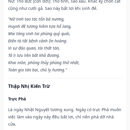
Nữ: Thổ Bức (con dơi): Thổ tinh, sao xấu. Khắc kỵ chôn cất
cũng như cưới gả. Sao này bất lợi khi sinh đẻ.
“Nữ tinh tạo tác tổn bà nương,
Huynh đệ tương hiềm tựa hổ lang,
Mai táng sinh tai phùng quỷ quái,
Điên tà tật bệnh cánh ôn hoàng.
Vi sự đáo quan, tài thất tán,
Tả lị lưu liên bất khả đương.
Khai môn, phóng thủy phùng thử nhật,
Toàn gia tán bại, chủ ly hương.”
Thập Nhị Kiến Trừ
Trực Phá
Là ngày Nhật Nguyệt tương xung. Ngày có trực Phá muôn
việc làm vào ngày này đều bất lợi, chỉ nên phá dỡ nhà
cửa.