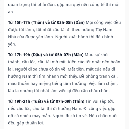
quan trọng thì phải đòn, gặp ma quỷ nên cúng tế thì mới
an.
Từ 15h-17h (Thân) và từ 03h-05h (Dần)
Mọi công việc đều
được tốt lành, tốt nhất cầu tài đi theo hướng Tây Nam –
Nhà cửa được yên lành. Người xuất hành thì đều bình
yên.
Từ 17h-19h (Dậu) và từ 05h-07h (Mão)
Mưu sự khó
thành, cầu lộc, cầu tài mờ mịt. Kiện cáo tốt nhất nên hoãn
lại. Người đi xa chưa có tin về. Mất tiền, mất của nếu đi
hướng Nam thì tìm nhanh mới thấy. Đề phòng tranh cãi,
mâu thuẫn hay miệng tiếng tầm thường. Việc làm chậm,
lâu la nhưng tốt nhất làm việc gì đều cần chắc chắn.
Từ 19h-21h (Tuất) và từ 07h-09h (Thìn)
Tin vui sắp tới,
nếu cầu lộc, cầu tài thì đi hướng Nam. Đi công việc gặp
gỡ có nhiều may mắn. Người đi có tin về. Nếu chăn nuôi
đều gặp thuận lợi.