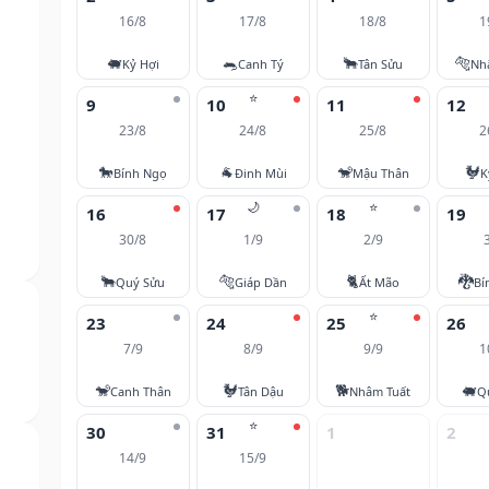
16/8
17/8
18/8
1
🐖
🐀
🐂
🐅
Kỷ Hợi
Canh Tý
Tân Sửu
Nh
⭐
9
10
11
12
23/8
24/8
25/8
2
🐎
🐐
🐒
🐓
Bính Ngọ
Đinh Mùi
Mậu Thân
K
🌙
⭐
16
17
18
19
30/8
1/9
2/9
🐂
🐅
🐈
🐉
Quý Sửu
Giáp Dần
Ất Mão
Bí
⭐
23
24
25
26
7/9
8/9
9/9
1
🐒
🐓
🐕
🐖
Canh Thân
Tân Dậu
Nhâm Tuất
Q
⭐
30
31
1
2
14/9
15/9