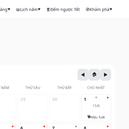
háng
📖
Lịch năm
🧧
Đếm ngược Tết
🧭
Khám phá
▼
▼
▼
 NĂM
THỨ SÁU
THỨ BẢY
CHỦ NHẬT
⭐
29
30
1
15/8
🐕
Mậu Tuất
6
7
8