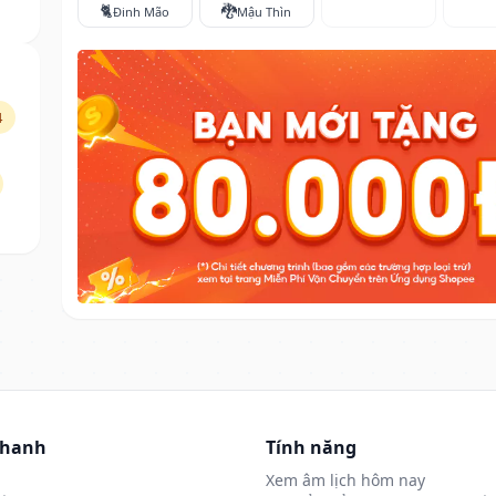
🐈
🐉
Đinh Mão
Mậu Thìn
4
nhanh
Tính năng
Xem âm lịch hôm nay