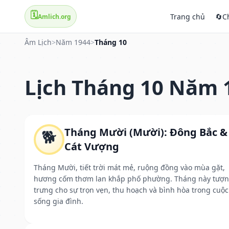
🗓️
Trang chủ
🔄
C
Amlich.org
Âm Lịch
>
Năm 1944
>
Tháng 10
Lịch Tháng 10 Năm 
Tháng Mười (Mười): Đông Bắc &
🐕
Cát Vượng
Tháng Mười, tiết trời mát mẻ, ruộng đồng vào mùa gặt,
hương cốm thơm lan khắp phố phường. Tháng này tượ
trưng cho sự trọn vẹn, thu hoạch và bình hòa trong cuộc
sống gia đình.