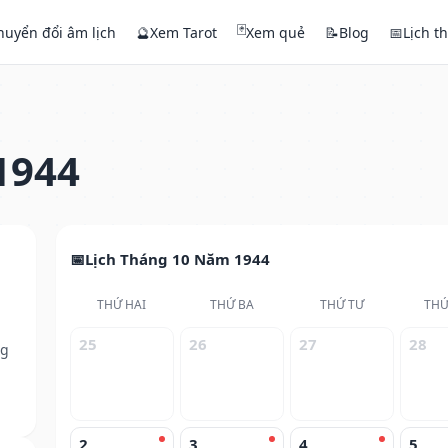
🃏
huyển đổi âm lịch
🔮
Xem Tarot
Xem quẻ
📝
Blog
📅
Lịch t
1944
Lịch Tháng 10 Năm 1944
THỨ HAI
THỨ BA
THỨ TƯ
THỨ
25
26
27
28
ng
2
3
4
5