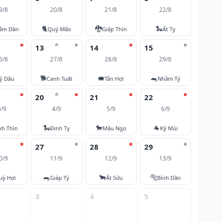
9/8
20/8
21/8
22/8
🐈
🐉
🐍
âm Dần
Quý Mão
Giáp Thìn
Ất Tỵ
⭐
13
14
15
6/8
27/8
28/8
29/8
🐕
🐖
🐀
ỷ Dậu
Canh Tuất
Tân Hợi
Nhâm Tý
⭐
20
21
22
3/9
4/9
5/9
6/9
🐍
🐎
🐐
nh Thìn
Đinh Tỵ
Mậu Ngọ
Kỷ Mùi
27
28
29
0/9
11/9
12/9
13/9
🐀
🐂
🐅
uý Hợi
Giáp Tý
Ất Sửu
Bính Dần
3
4
5