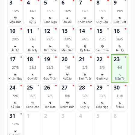
3
4
5
6
7
8
9
13/5
14/5
15/5
16/5
17/5
18/5
19/5
🐉
🐍
🐎
🐐
🐒
🐓
🐕
Mậu Thìn
Kỷ Tỵ
Canh Ngọ
Tân Mùi
Nhâm Thân
Quý Dậu
Giáp Tuất
10
11
12
13
14
15
16
20/5
21/5
22/5
23/5
24/5
25/5
26/5
🐖
🐀
🐂
🐅
🐈
🐉
🐍
Ất Hợi
Bính Tý
Đinh Sửu
Mậu Dần
Kỷ Mão
Canh Thìn
Tân Tỵ
17
18
19
20
21
22
23
27/5
28/5
29/5
1/6
2/6
3/6
4/6
🐎
🐐
🐒
🐓
🐕
🐖
🐀
Nhâm Ngọ
Quý Mùi
Giáp Thân
Ất Dậu
Bính Tuất
Đinh Hợi
Mậu Tý
24
25
26
27
28
29
30
5/6
6/6
7/6
8/6
9/6
10/6
11/6
🐂
🐅
🐈
🐉
🐍
🐎
🐐
Kỷ Sửu
Canh Dần
Tân Mão
Nhâm Thìn
Quý Tỵ
Giáp Ngọ
Ất Mùi
31
1
2
3
4
5
6
12/6
🐒