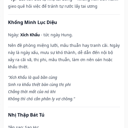
gieo quẻ hỏi việc để tránh tự rước lấy tai ương
Khổng Minh Lục Diệu
Ngày:
Xích Khẩu
- tức ngày Hung.
Nên đề phòng miệng lưỡi, mâu thuẫn hay tranh cãi. Ngày
này là ngày xấu, mưu sự khó thành, dễ dẫn đến nội bộ
xảy ra cãi vã, thị phi, mâu thuẫn, làm ơn nên oán hoặc
khẩu thiệt.
“Xích Khẩu là quả bần cùng
Sinh ra khẩu thiệt bàn cùng thị phi
Chẳng thời mất của nó khi
Không thì chó cắn phân ly vợ chồng.”
Nhị Thập Bát Tú
Tên sao
: Sao Hư