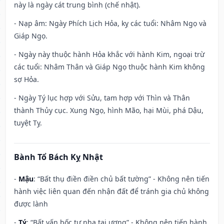
này là ngày cát trung bình (chế nhật).
- Nạp âm: Ngày Phích Lịch Hỏa, kỵ các tuổi: Nhâm Ngọ và
Giáp Ngọ.
- Ngày này thuộc hành Hỏa khắc với hành Kim, ngoại trừ
các tuổi: Nhâm Thân và Giáp Ngọ thuộc hành Kim không
sợ Hỏa.
- Ngày Tý lục hợp với Sửu, tam hợp với Thìn và Thân
thành Thủy cục. Xung Ngọ, hình Mão, hại Mùi, phá Dậu,
tuyệt Tỵ.
Bành Tổ Bách Kỵ Nhật
-
Mậu
: “Bất thụ điền điền chủ bất tường” - Không nên tiến
hành việc liên quan đến nhận đất để tránh gia chủ không
được lành
-
Tý
: “Bất vấn bốc tự nhạ tai ương” - Không nên tiến hành