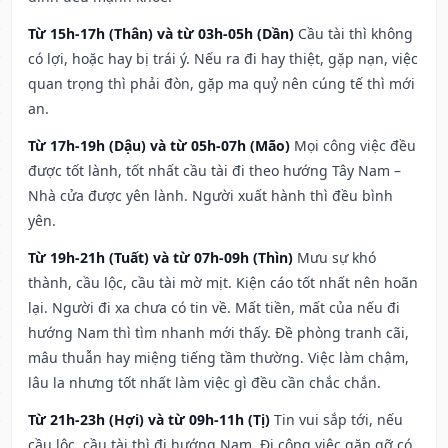
Từ 15h-17h (Thân) và từ 03h-05h (Dần)
Cầu tài thì không
có lợi, hoặc hay bị trái ý. Nếu ra đi hay thiệt, gặp nạn, việc
quan trọng thì phải đòn, gặp ma quỷ nên cúng tế thì mới
an.
Từ 17h-19h (Dậu) và từ 05h-07h (Mão)
Mọi công việc đều
được tốt lành, tốt nhất cầu tài đi theo hướng Tây Nam –
Nhà cửa được yên lành. Người xuất hành thì đều bình
yên.
Từ 19h-21h (Tuất) và từ 07h-09h (Thìn)
Mưu sự khó
thành, cầu lộc, cầu tài mờ mịt. Kiện cáo tốt nhất nên hoãn
lại. Người đi xa chưa có tin về. Mất tiền, mất của nếu đi
hướng Nam thì tìm nhanh mới thấy. Đề phòng tranh cãi,
mâu thuẫn hay miệng tiếng tầm thường. Việc làm chậm,
lâu la nhưng tốt nhất làm việc gì đều cần chắc chắn.
Từ 21h-23h (Hợi) và từ 09h-11h (Tị)
Tin vui sắp tới, nếu
cầu lộc, cầu tài thì đi hướng Nam. Đi công việc gặp gỡ có