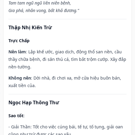
Tam tam ngũ ngũ liên niên bệnh,
Gia phá, nhân vong, bất khả đương.”
Thập Nhị Kiến Trừ
Trực Chấp
Nên làm
: Lập khế ước, giao dịch, động thổ san nền, cầu
thầy chữa bệnh, đi săn thú cá, tìm bắt trộm cướp. Xây đắp
nền-tường.
Không nên
: Dời nhà, đi chơi xa, mở cửa hiệu buôn bán,
xuất tiền của.
Ngọc Hạp Thông Thư
Sao tốt
:
- Giải Thần: Tốt cho việc cúng bái, tế tự, tố tụng, giải oan
cũng như trừ được các sao xấu.