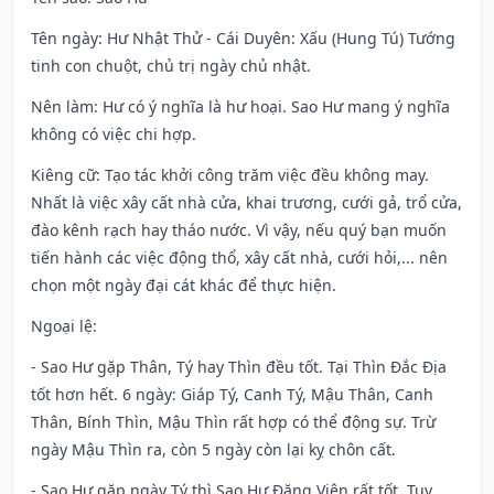
Tên ngày
: Hư Nhật Thử - Cái Duyên: Xấu (Hung Tú) Tướng
tinh con chuột, chủ trị ngày chủ nhật.
Nên làm
: Hư có ý nghĩa là hư hoại. Sao Hư mang ý nghĩa
không có việc chi hợp.
Kiêng cữ
: Tạo tác khởi công trăm việc đều không may.
Nhất là việc xây cất nhà cửa, khai trương, cưới gả, trổ cửa,
đào kênh rạch hay tháo nước. Vì vậy, nếu quý bạn muốn
tiến hành các việc động thổ, xây cất nhà, cưới hỏi,... nên
chọn một ngày đại cát khác để thực hiện.
Ngoại lệ
:
- Sao Hư gặp Thân, Tý hay Thìn đều tốt. Tại Thìn Đắc Địa
tốt hơn hết. 6 ngày: Giáp Tý, Canh Tý, Mậu Thân, Canh
Thân, Bính Thìn, Mậu Thìn rất hợp có thể động sự. Trừ
ngày Mậu Thìn ra, còn 5 ngày còn lại kỵ chôn cất.
- Sao Hư gặp ngày Tý thì Sao Hư Đăng Viên rất tốt. Tuy