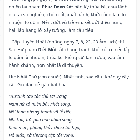
nhiên lại phạm
Phục Đoạn Sát
nên Kỵ thừa kế, chia lãnh
gia tài sự nghiệp, chôn cất, xuất hành, khởi công làm lò
nhuộm lò gốm. Nên: dứt vú trẻ em, kết dứt điều hung
hại, lấp hang lỗ, xây tường, làm cầu tiêu.
- Gặp Huyền Nhật (những ngày 7, 8, 22, 23 Âm Lịch) thì
Sao Hư phạm
Diệt Một
: ắt chẳng tránh khỏi rủi ro nếu lập
lò gốm lò nhuộm, thừa kế. Kiêng cữ: làm rượu, vào làm
hành chánh, hơn nhất là đi thuyền.
Hư: Nhật Thử (con chuột): Nhật tinh, sao xấu. Khắc kỵ xây
cất. Gia đạo dễ gặp bất hòa.
“Hư tinh tạo tác chủ tai ương,
Nam nữ cô miên bất nhất song,
Nội loạn phong thanh vô lễ tiết,
Nhi tôn, tức phụ bạn nhân sàng,
Khai môn, phóng thủy chiêu tai họa,
Hổ giảo, xà thương cập tốt vong.