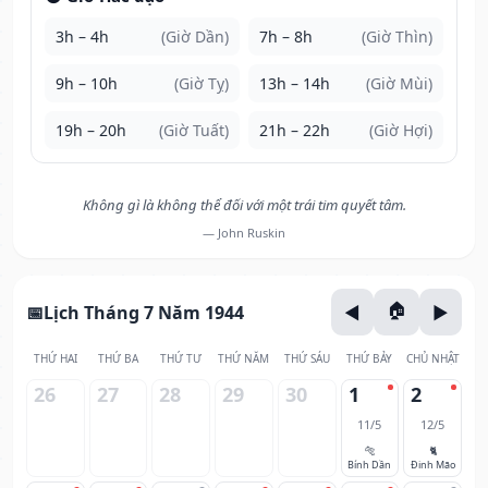
3h – 4h
(Giờ Dần)
7h – 8h
(Giờ Thìn)
9h – 10h
(Giờ Tỵ)
13h – 14h
(Giờ Mùi)
19h – 20h
(Giờ Tuất)
21h – 22h
(Giờ Hợi)
Không gì là không thể đối với một trái tim quyết tâm.
— John Ruskin
Lịch Tháng 7 Năm 1944
THỨ HAI
THỨ BA
THỨ TƯ
THỨ NĂM
THỨ SÁU
THỨ BẢY
CHỦ NHẬT
26
27
28
29
30
1
2
11/5
12/5
🐅
🐈
Bính Dần
Đinh Mão