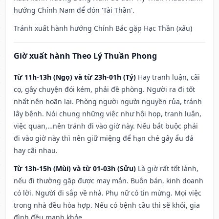
hướng Chính Nam để đón 'Tài Thần'.
Tránh xuất hành hướng Chính Bắc gặp Hạc Thần (xấu)
Giờ xuất hành Theo Lý Thuần Phong
Từ 11h-13h (Ngọ) và từ 23h-01h (Tý)
Hay tranh luận, cãi
cọ, gây chuyện đói kém, phải đề phòng. Người ra đi tốt
nhất nên hoãn lại. Phòng người người nguyền rủa, tránh
lây bệnh. Nói chung những việc như hội họp, tranh luận,
việc quan,…nên tránh đi vào giờ này. Nếu bắt buộc phải
đi vào giờ này thì nên giữ miệng để hạn ché gây ẩu đả
hay cãi nhau.
Từ 13h-15h (Mùi) và từ 01-03h (Sửu)
Là giờ rất tốt lành,
nếu đi thường gặp được may mắn. Buôn bán, kinh doanh
có lời. Người đi sắp về nhà. Phụ nữ có tin mừng. Mọi việc
trong nhà đều hòa hợp. Nếu có bệnh cầu thì sẽ khỏi, gia
đình đều mạnh khỏe.