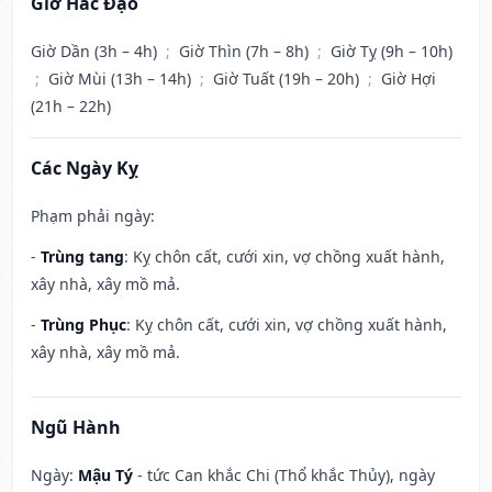
Giờ Hắc Đạo
Giờ Dần (3h – 4h)
;
Giờ Thìn (7h – 8h)
;
Giờ Tỵ (9h – 10h)
;
Giờ Mùi (13h – 14h)
;
Giờ Tuất (19h – 20h)
;
Giờ Hợi
(21h – 22h)
Các Ngày Kỵ
Phạm phải ngày:
-
Trùng tang
: Kỵ chôn cất, cưới xin, vợ chồng xuất hành,
xây nhà, xây mồ mả.
-
Trùng Phục
: Kỵ chôn cất, cưới xin, vợ chồng xuất hành,
xây nhà, xây mồ mả.
Ngũ Hành
Ngày:
Mậu Tý
- tức Can khắc Chi (Thổ khắc Thủy), ngày