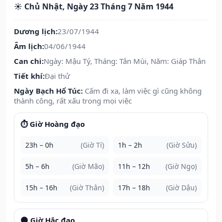
☀️ Chủ Nhật, Ngày 23 Tháng 7 Năm 1944
Dương lịch:
23/07/1944
Âm lịch:
04/06/1944
Can chi:
Ngày: Mậu Tý, Tháng: Tân Mùi, Năm: Giáp Thân
Tiết khí:
Đại thử
Ngày Bạch Hổ Túc:
Cấm đi xa, làm việc gì cũng không
thành công, rất xấu trong mọi việc
⏱️ Giờ Hoàng đạo
23h – 0h
(Giờ Tí)
1h – 2h
(Giờ Sửu)
5h – 6h
(Giờ Mão)
11h – 12h
(Giờ Ngọ)
15h – 16h
(Giờ Thân)
17h – 18h
(Giờ Dậu)
🌑 Giờ Hắc đạo