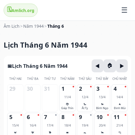
🗓️
Amlich.org
Âm Lịch
>
Năm 1944
>
Tháng 6
Lịch Tháng 6 Năm 1944
Lịch Tháng 6 Năm 1944
THỨ HAI
THỨ BA
THỨ TƯ
THỨ NĂM
THỨ SÁU
THỨ BẢY
CHỦ NHẬT
29
30
31
1
2
3
4
11/4
12/4
13/4
14/4
🐉
🐍
🐎
🐐
Giáp Thìn
Ất Tỵ
Bính Ngọ
Đinh Mùi
5
6
7
8
9
10
11
15/4
16/4
17/4
18/4
19/4
20/4
21/4
🐒
🐓
🐕
🐖
🐀
🐂
🐅