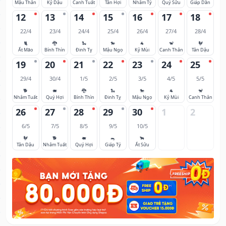
Mậu Thân
Kỷ Dậu
Canh Tuất
Tân Hợi
Nhâm Tý
Quý Sửu
Giáp Dần
12
13
14
15
16
17
18
22/4
23/4
24/4
25/4
26/4
27/4
28/4
🐈
🐉
🐍
🐎
🐐
🐒
🐓
Ất Mão
Bính Thìn
Đinh Tỵ
Mậu Ngọ
Kỷ Mùi
Canh Thân
Tân Dậu
19
20
21
22
23
24
25
29/4
30/4
1/5
2/5
3/5
4/5
5/5
🐕
🐖
🐉
🐍
🐎
🐐
🐒
Nhâm Tuất
Quý Hợi
Bính Thìn
Đinh Tỵ
Mậu Ngọ
Kỷ Mùi
Canh Thân
26
27
28
29
30
1
2
6/5
7/5
8/5
9/5
10/5
🐓
🐕
🐖
🐀
🐂
Tân Dậu
Nhâm Tuất
Quý Hợi
Giáp Tý
Ất Sửu