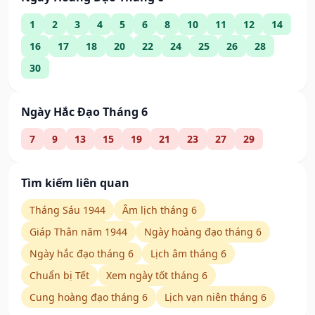
1
2
3
4
5
6
8
10
11
12
14
16
17
18
20
22
24
25
26
28
30
Ngày Hắc Đạo Tháng 6
7
9
13
15
19
21
23
27
29
Tìm kiếm liên quan
Tháng Sáu 1944
Âm lịch tháng 6
Giáp Thân năm 1944
Ngày hoàng đạo tháng 6
Ngày hắc đạo tháng 6
Lịch âm tháng 6
Chuẩn bị Tết
Xem ngày tốt tháng 6
Cung hoàng đạo tháng 6
Lịch vạn niên tháng 6