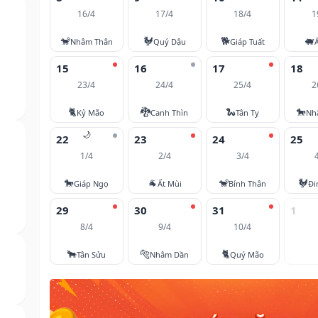
16/4
17/4
18/4
1
🐒
🐓
🐕
🐖
Nhâm Thân
Quý Dậu
Giáp Tuất
15
16
17
18
23/4
24/4
25/4
2
🐈
🐉
🐍
🐎
Kỷ Mão
Canh Thìn
Tân Tỵ
Nh
🌙
22
23
24
25
1/4
2/4
3/4
🐎
🐐
🐒
🐓
Giáp Ngọ
Ất Mùi
Bính Thân
Đi
29
30
31
1
8/4
9/4
10/4
🐂
🐅
🐈
Tân Sửu
Nhâm Dần
Quý Mão