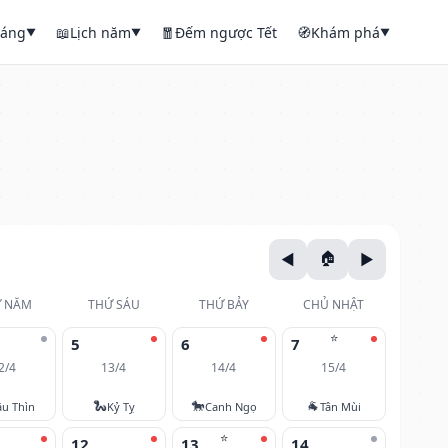
háng
📖
Lịch năm
🧧
Đếm ngược Tết
🧭
Khám phá
▼
▼
▼
 NĂM
THỨ SÁU
THỨ BẢY
CHỦ NHẬT
⭐
5
6
7
2/4
13/4
14/4
15/4
🐍
🐎
🐐
u Thìn
Kỷ Tỵ
Canh Ngọ
Tân Mùi
⭐
12
13
14