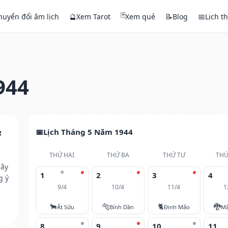
🃏
huyển đổi âm lịch
🔮
Xem Tarot
Xem quẻ
📝
Blog
📅
Lịch t
944
&
Lịch Tháng 5 Năm 1944
THỨ HAI
THỨ BA
THỨ TƯ
THỨ
cây
⭐
1
2
3
4
g ý
9/4
10/4
11/4
1
🐂
🐅
🐈
🐉
Ất Sửu
Bính Dần
Đinh Mão
Mậ
8
9
10
11