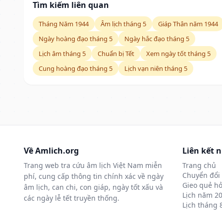
Tìm kiếm liên quan
Tháng Năm 1944
Âm lịch tháng 5
Giáp Thân năm 1944
Ngày hoàng đạo tháng 5
Ngày hắc đạo tháng 5
Lịch âm tháng 5
Chuẩn bị Tết
Xem ngày tốt tháng 5
Cung hoàng đạo tháng 5
Lịch vạn niên tháng 5
Về Amlich.org
Liên kết 
Trang web tra cứu âm lịch Việt Nam miễn
Trang chủ
Chuyển đổi 
phí, cung cấp thông tin chính xác về ngày
Gieo quẻ hỏ
âm lịch, can chi, con giáp, ngày tốt xấu và
Lịch năm 2
các ngày lễ tết truyền thống.
Lịch tháng 