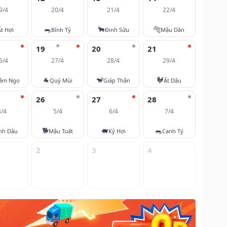
9/4
20/4
21/4
22/4
🐀
🐂
🐅
Ất Hợi
Bính Tý
Đinh Sửu
Mậu Dần
⭐
19
20
21
6/4
27/4
28/4
29/4
🐐
🐒
🐓
âm Ngọ
Quý Mùi
Giáp Thân
Ất Dậu
26
27
28
4/4
5/4
6/4
7/4
🐕
🐖
🐀
nh Dậu
Mậu Tuất
Kỷ Hợi
Canh Tý
2
3
4