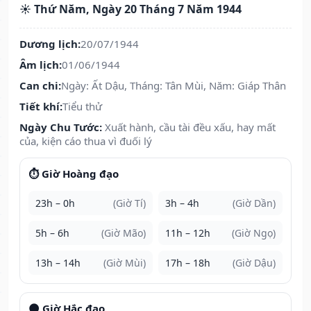
☀️ Thứ Năm, Ngày 20 Tháng 7 Năm 1944
Dương lịch:
20/07/1944
Âm lịch:
01/06/1944
Can chi:
Ngày: Ất Dậu, Tháng: Tân Mùi, Năm: Giáp Thân
Tiết khí:
Tiểu thử
Ngày Chu Tước:
Xuất hành, cầu tài đều xấu, hay mất
của, kiện cáo thua vì đuối lý
⏱️ Giờ Hoàng đạo
23h – 0h
(Giờ Tí)
3h – 4h
(Giờ Dần)
5h – 6h
(Giờ Mão)
11h – 12h
(Giờ Ngọ)
13h – 14h
(Giờ Mùi)
17h – 18h
(Giờ Dậu)
🌑 Giờ Hắc đạo