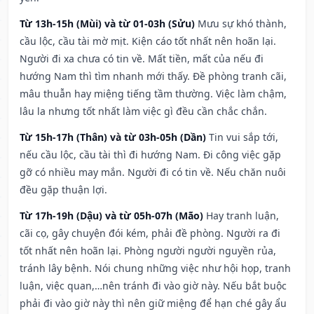
Từ 13h-15h (Mùi) và từ 01-03h (Sửu)
Mưu sự khó thành,
cầu lộc, cầu tài mờ mịt. Kiện cáo tốt nhất nên hoãn lại.
Người đi xa chưa có tin về. Mất tiền, mất của nếu đi
hướng Nam thì tìm nhanh mới thấy. Đề phòng tranh cãi,
mâu thuẫn hay miệng tiếng tầm thường. Việc làm chậm,
lâu la nhưng tốt nhất làm việc gì đều cần chắc chắn.
Từ 15h-17h (Thân) và từ 03h-05h (Dần)
Tin vui sắp tới,
nếu cầu lộc, cầu tài thì đi hướng Nam. Đi công việc gặp
gỡ có nhiều may mắn. Người đi có tin về. Nếu chăn nuôi
đều gặp thuận lợi.
Từ 17h-19h (Dậu) và từ 05h-07h (Mão)
Hay tranh luận,
cãi cọ, gây chuyện đói kém, phải đề phòng. Người ra đi
tốt nhất nên hoãn lại. Phòng người người nguyền rủa,
tránh lây bệnh. Nói chung những việc như hội họp, tranh
luận, việc quan,…nên tránh đi vào giờ này. Nếu bắt buộc
phải đi vào giờ này thì nên giữ miệng để hạn ché gây ẩu