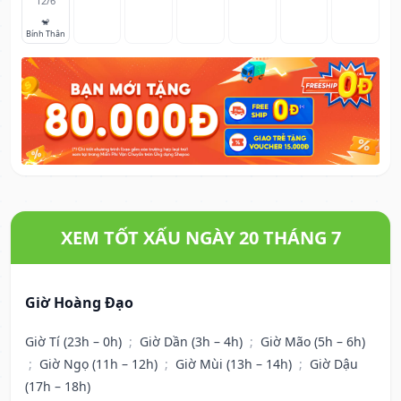
12/6
🐒
Bính Thân
XEM TỐT XẤU NGÀY 20 THÁNG 7
Giờ Hoàng Đạo
Giờ Tí (23h – 0h)
;
Giờ Dần (3h – 4h)
;
Giờ Mão (5h – 6h)
;
Giờ Ngọ (11h – 12h)
;
Giờ Mùi (13h – 14h)
;
Giờ Dậu
(17h – 18h)