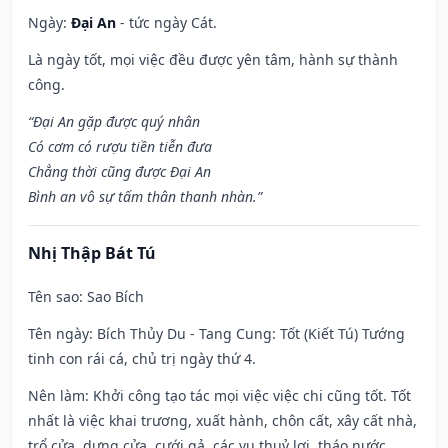
Ngày:
Đại An
- tức ngày Cát.
Là ngày tốt, mọi việc đều được yên tâm, hành sự thành
công.
“Đại An gặp được quý nhân
Có cơm có rượu tiền tiễn đưa
Chẳng thời cũng được Đại An
Bình an vô sự tấm thân thanh nhàn.”
Nhị Thập Bát Tú
Tên sao
: Sao Bích
Tên ngày
: Bích Thủy Du - Tang Cung: Tốt (Kiết Tú) Tướng
tinh con rái cá, chủ trị ngày thứ 4.
Nên làm
: Khởi công tạo tác mọi việc việc chi cũng tốt. Tốt
nhất là việc khai trương, xuất hành, chôn cất, xây cất nhà,
trổ cửa, dựng cửa, cưới gả, các vụ thuỷ lợi, tháo nước,