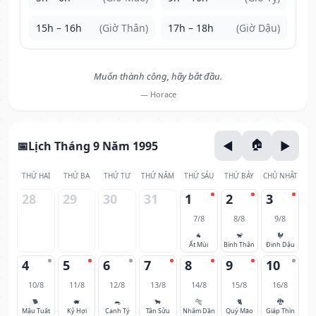
15h – 16h
(Giờ Thân)
17h – 18h
(Giờ Dậu)
Muốn thành công, hãy bắt đầu.
— Horace
Lịch Tháng 9 Năm 1995
THỨ HAI
THỨ BA
THỨ TƯ
THỨ NĂM
THỨ SÁU
THỨ BẢY
CHỦ NHẬT
28
29
30
31
1
2
3
7/8
8/8
9/8
🐐
🐒
🐓
Ất Mùi
Bính Thân
Đinh Dậu
4
5
6
7
8
9
10
10/8
11/8
12/8
13/8
14/8
15/8
16/8
🐕
🐖
🐀
🐂
🐅
🐈
🐉
Mậu Tuất
Kỷ Hợi
Canh Tý
Tân Sửu
Nhâm Dần
Quý Mão
Giáp Thìn