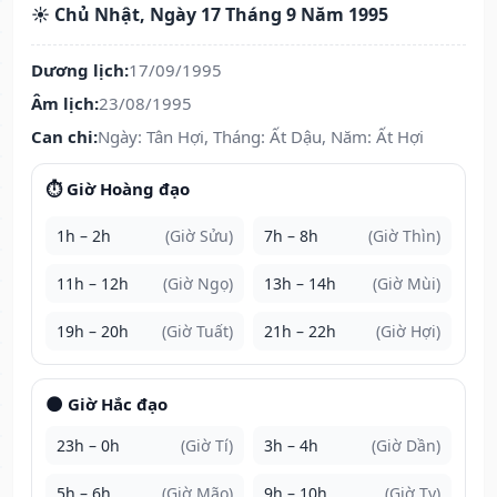
☀️ Chủ Nhật, Ngày 17 Tháng 9 Năm 1995
Dương lịch:
17/09/1995
Âm lịch:
23/08/1995
Can chi:
Ngày: Tân Hợi, Tháng: Ất Dậu, Năm: Ất Hợi
⏱️ Giờ Hoàng đạo
1h – 2h
(Giờ Sửu)
7h – 8h
(Giờ Thìn)
11h – 12h
(Giờ Ngọ)
13h – 14h
(Giờ Mùi)
19h – 20h
(Giờ Tuất)
21h – 22h
(Giờ Hợi)
🌑 Giờ Hắc đạo
23h – 0h
(Giờ Tí)
3h – 4h
(Giờ Dần)
5h – 6h
(Giờ Mão)
9h – 10h
(Giờ Tỵ)