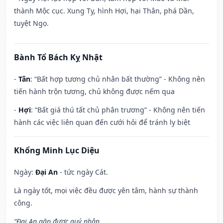
thành Mộc cục. Xung Tỵ, hình Hợi, hại Thân, phá Dần,
tuyệt Ngọ.
Bành Tổ Bách Kỵ Nhật
-
Tân
: “Bất hợp tương chủ nhân bất thường” - Không nên
tiến hành trộn tương, chủ không được nếm qua
-
Hợi
: “Bất giá thú tất chủ phân trương” - Không nên tiến
hành các việc liên quan đến cưới hỏi để tránh ly biệt
Khổng Minh Lục Diệu
Ngày:
Đại An
- tức ngày Cát.
Là ngày tốt, mọi việc đều được yên tâm, hành sự thành
công.
“Đại An gặp được quý nhân