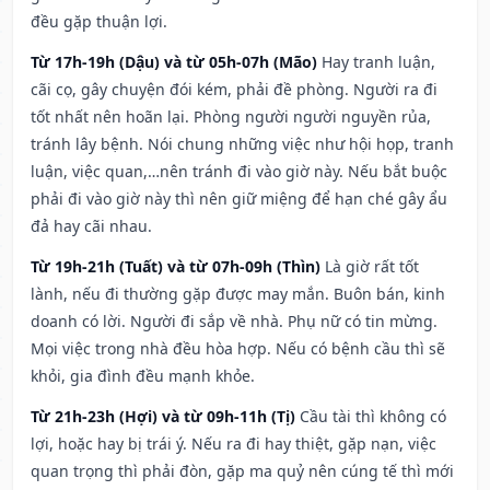
đều gặp thuận lợi.
Từ 17h-19h (Dậu) và từ 05h-07h (Mão)
Hay tranh luận,
cãi cọ, gây chuyện đói kém, phải đề phòng. Người ra đi
tốt nhất nên hoãn lại. Phòng người người nguyền rủa,
tránh lây bệnh. Nói chung những việc như hội họp, tranh
luận, việc quan,…nên tránh đi vào giờ này. Nếu bắt buộc
phải đi vào giờ này thì nên giữ miệng để hạn ché gây ẩu
đả hay cãi nhau.
Từ 19h-21h (Tuất) và từ 07h-09h (Thìn)
Là giờ rất tốt
lành, nếu đi thường gặp được may mắn. Buôn bán, kinh
doanh có lời. Người đi sắp về nhà. Phụ nữ có tin mừng.
Mọi việc trong nhà đều hòa hợp. Nếu có bệnh cầu thì sẽ
khỏi, gia đình đều mạnh khỏe.
Từ 21h-23h (Hợi) và từ 09h-11h (Tị)
Cầu tài thì không có
lợi, hoặc hay bị trái ý. Nếu ra đi hay thiệt, gặp nạn, việc
quan trọng thì phải đòn, gặp ma quỷ nên cúng tế thì mới