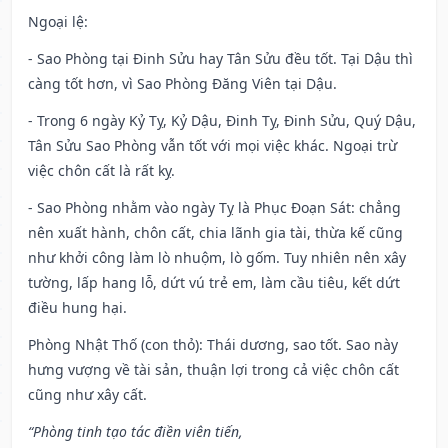
Ngoại lệ
:
- Sao Phòng tại Đinh Sửu hay Tân Sửu đều tốt. Tại Dậu thì
càng tốt hơn, vì Sao Phòng Đăng Viên tại Dậu.
- Trong 6 ngày Kỷ Tỵ, Kỷ Dậu, Đinh Tỵ, Đinh Sửu, Quý Dậu,
Tân Sửu Sao Phòng vẫn tốt với mọi việc khác. Ngoại trừ
việc chôn cất là rất kỵ.
- Sao Phòng nhằm vào ngày Tỵ là Phục Đoạn Sát: chẳng
nên xuất hành, chôn cất, chia lãnh gia tài, thừa kế cũng
như khởi công làm lò nhuộm, lò gốm. Tuy nhiên nên xây
tường, lấp hang lỗ, dứt vú trẻ em, làm cầu tiêu, kết dứt
điều hung hại.
Phòng Nhật Thố (con thỏ): Thái dương, sao tốt. Sao này
hưng vượng về tài sản, thuận lợi trong cả việc chôn cất
cũng như xây cất.
“Phòng tinh tạo tác điền viên tiến,