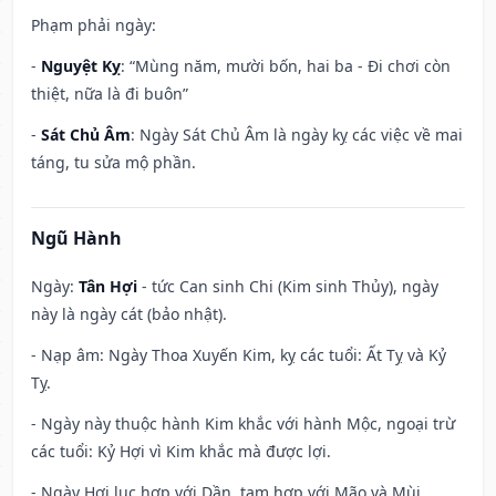
Phạm phải ngày:
-
Nguyệt Kỵ
: “Mùng năm, mười bốn, hai ba - Đi chơi còn
thiệt, nữa là đi buôn”
-
Sát Chủ Âm
: Ngày Sát Chủ Âm là ngày kỵ các việc về mai
táng, tu sửa mộ phần.
Ngũ Hành
Ngày:
Tân Hợi
- tức Can sinh Chi (Kim sinh Thủy), ngày
này là ngày cát (bảo nhật).
- Nạp âm: Ngày Thoa Xuyến Kim, kỵ các tuổi: Ất Tỵ và Kỷ
Tỵ.
- Ngày này thuộc hành Kim khắc với hành Mộc, ngoại trừ
các tuổi: Kỷ Hợi vì Kim khắc mà được lợi.
- Ngày Hợi lục hợp với Dần, tam hợp với Mão và Mùi