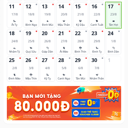
11
12
13
14
15
16
17
17/8
18/8
19/8
20/8
21/8
22/8
23/8
🐍
🐎
🐐
🐒
🐓
🐕
🐖
Ất Tỵ
Bính Ngọ
Đinh Mùi
Mậu Thân
Kỷ Dậu
Canh Tuất
Tân Hợi
18
19
20
21
22
23
24
24/8
25/8
26/8
27/8
28/8
29/8
1/8
🐀
🐂
🐅
🐈
🐉
🐍
🐅
Nhâm Tý
Quý Sửu
Giáp Dần
Ất Mão
Bính Thìn
Đinh Tỵ
Bính Dần
25
26
27
28
29
30
1
2/8
3/8
4/8
5/8
6/8
7/8
🐈
🐉
🐍
🐎
🐐
🐒
Đinh Mão
Mậu Thìn
Kỷ Tỵ
Canh Ngọ
Tân Mùi
Nhâm Thân