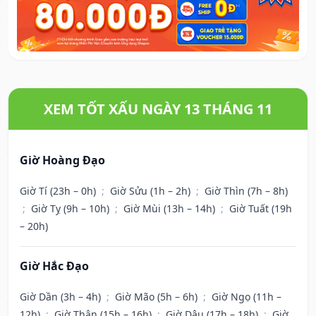
XEM TỐT XẤU NGÀY 13 THÁNG 11
Giờ Hoàng Đạo
Giờ Tí (23h – 0h)
;
Giờ Sửu (1h – 2h)
;
Giờ Thìn (7h – 8h)
;
Giờ Tỵ (9h – 10h)
;
Giờ Mùi (13h – 14h)
;
Giờ Tuất (19h
– 20h)
Giờ Hắc Đạo
Giờ Dần (3h – 4h)
;
Giờ Mão (5h – 6h)
;
Giờ Ngọ (11h –
12h)
;
Giờ Thân (15h – 16h)
;
Giờ Dậu (17h – 18h)
;
Giờ