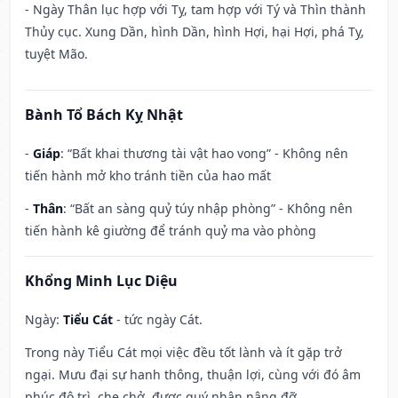
- Ngày Thân lục hợp với Tỵ, tam hợp với Tý và Thìn thành
Thủy cục. Xung Dần, hình Dần, hình Hợi, hại Hợi, phá Tỵ,
tuyệt Mão.
Bành Tổ Bách Kỵ Nhật
-
Giáp
: “Bất khai thương tài vật hao vong” - Không nên
tiến hành mở kho tránh tiền của hao mất
-
Thân
: “Bất an sàng quỷ túy nhập phòng” - Không nên
tiến hành kê giường để tránh quỷ ma vào phòng
Khổng Minh Lục Diệu
Ngày:
Tiểu Cát
- tức ngày Cát.
Trong này Tiểu Cát mọi việc đều tốt lành và ít gặp trở
ngại. Mưu đại sự hanh thông, thuận lợi, cùng với đó âm
phúc độ trì, che chở, được quý nhân nâng đỡ.