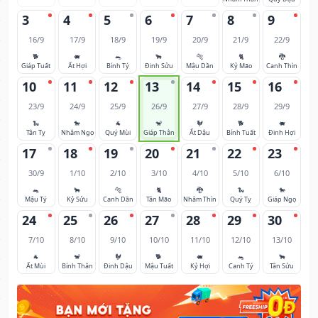
3
4
5
6
7
8
9
16/9
17/9
18/9
19/9
20/9
21/9
22/9
🐕
🐖
🐀
🐂
🐅
🐈
🐉
Giáp Tuất
Ất Hợi
Bính Tý
Đinh Sửu
Mậu Dần
Kỷ Mão
Canh Thìn
10
11
12
13
14
15
16
23/9
24/9
25/9
26/9
27/9
28/9
29/9
🐍
🐎
🐐
🐒
🐓
🐕
🐖
Tân Tỵ
Nhâm Ngọ
Quý Mùi
Giáp Thân
Ất Dậu
Bính Tuất
Đinh Hợi
17
18
19
20
21
22
23
30/9
1/10
2/10
3/10
4/10
5/10
6/10
🐀
🐂
🐅
🐈
🐉
🐍
🐎
Mậu Tý
Kỷ Sửu
Canh Dần
Tân Mão
Nhâm Thìn
Quý Tỵ
Giáp Ngọ
24
25
26
27
28
29
30
7/10
8/10
9/10
10/10
11/10
12/10
13/10
🐐
🐒
🐓
🐕
🐖
🐀
🐂
Ất Mùi
Bính Thân
Đinh Dậu
Mậu Tuất
Kỷ Hợi
Canh Tý
Tân Sửu