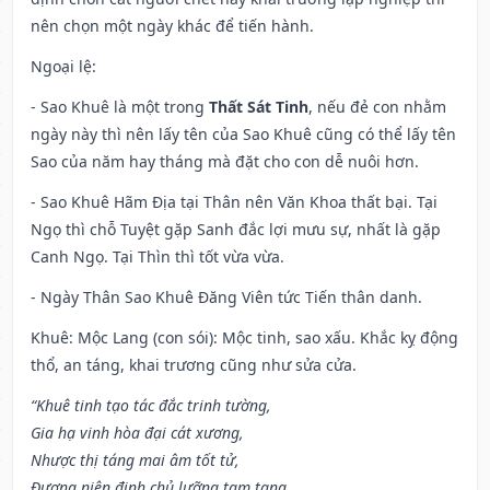
nên chọn một ngày khác để tiến hành.
Ngoại lệ
:
- Sao Khuê là một trong
Thất Sát Tinh
, nếu đẻ con nhằm
ngày này thì nên lấy tên của Sao Khuê cũng có thể lấy tên
Sao của năm hay tháng mà đặt cho con dễ nuôi hơn.
- Sao Khuê Hãm Địa tại Thân nên Văn Khoa thất bại. Tại
Ngọ thì chỗ Tuyệt gặp Sanh đắc lợi mưu sự, nhất là gặp
Canh Ngọ. Tại Thìn thì tốt vừa vừa.
- Ngày Thân Sao Khuê Đăng Viên tức Tiến thân danh.
Khuê: Mộc Lang (con sói): Mộc tinh, sao xấu. Khắc kỵ động
thổ, an táng, khai trương cũng như sửa cửa.
“Khuê tinh tạo tác đắc trinh tường,
Gia hạ vinh hòa đại cát xương,
Nhược thị táng mai âm tốt tử,
Đương niên định chủ lưỡng tam tang.