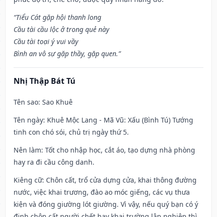
“Tiểu Cát gặp hội thanh long
Cầu tài cầu lộc ở trong quẻ này
Cầu tài toại ý vui vầy
Bình an vô sự gặp thầy, gặp quen.”
Nhị Thập Bát Tú
Tên sao
: Sao Khuê
Tên ngày
: Khuê Mộc Lang - Mã Vũ: Xấu (Bình Tú) Tướng
tinh con chó sói, chủ trị ngày thứ 5.
Nên làm
: Tốt cho nhập học, cắt áo, tạo dựng nhà phòng
hay ra đi cầu công danh.
Kiêng cữ
: Chôn cất, trổ cửa dựng cửa, khai thông đường
nước, việc khai trương, đào ao móc giếng, các vụ thưa
kiện và đóng giường lót giường. Vì vậy, nếu quý bạn có ý
định chôn cất người chết hay khai trường lập nghiệp thì