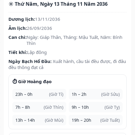
☀️ Thứ Năm, Ngày 13 Tháng 11 Năm 2036
Dương lịch:
13/11/2036
Âm lịch:
26/09/2036
Can chi:
Ngày: Giáp Thân, Tháng: Mậu Tuất, Năm: Bính
Thìn
Tiết khí:
Lập đông
Ngày Bạch Hổ Đầu:
Xuất hành, cầu tài đều được, đi đâu
đều thông đạt cả
⏱️ Giờ Hoàng đạo
23h – 0h
(Giờ Tí)
1h – 2h
(Giờ Sửu)
7h – 8h
(Giờ Thìn)
9h – 10h
(Giờ Tỵ)
13h – 14h
(Giờ Mùi)
19h – 20h
(Giờ Tuất)