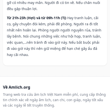
gỡ có nhiều may mắn. Người đi có tin về. Nếu chăn nuôi
đều gặp thuận lợi.
Từ 21h-23h (Hợi) và từ 09h-11h (Tị)
Hay tranh luận, cãi
cọ, gây chuyện đói kém, phải đề phòng. Người ra đi tốt
nhất nên hoãn lại. Phòng người người nguyền rủa, tránh
lây bệnh. Nói chung những việc như hội họp, tranh luận,
việc quan,…nên tránh đi vào giờ này. Nếu bắt buộc phải
đi vào giờ này thì nên giữ miệng để hạn ché gây ẩu đả
hay cãi nhau.
Về Amlich.org
Trang web tra cứu âm lịch Việt Nam miễn phí, cung cấp thông
tin chính xác về ngày âm lịch, can chi, con giáp, ngày tốt xấu
và các ngày lễ tết truyền thống.