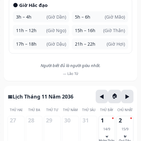
🌑 Giờ Hắc đạo
3h – 4h
(Giờ Dần)
5h – 6h
(Giờ Mão)
11h – 12h
(Giờ Ngọ)
15h – 16h
(Giờ Thân)
17h – 18h
(Giờ Dậu)
21h – 22h
(Giờ Hợi)
Người biết đủ là người giàu nhất.
— Lão Tử
Lịch Tháng 11 Năm 2036
THỨ HAI
THỨ BA
THỨ TƯ
THỨ NĂM
THỨ SÁU
THỨ BẢY
CHỦ NHẬT
27
28
29
30
31
1
2
14/9
15/9
🐒
🐓
Nhâm Thân
Quý Dậu