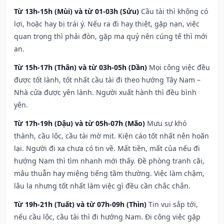
Từ 13h-15h (Mùi) và từ 01-03h (Sửu)
Cầu tài thì không có
lợi, hoặc hay bị trái ý. Nếu ra đi hay thiệt, gặp nạn, việc
quan trọng thì phải đòn, gặp ma quỷ nên cúng tế thì mới
an.
Từ 15h-17h (Thân) và từ 03h-05h (Dần)
Mọi công việc đều
được tốt lành, tốt nhất cầu tài đi theo hướng Tây Nam –
Nhà cửa được yên lành. Người xuất hành thì đều bình
yên.
Từ 17h-19h (Dậu) và từ 05h-07h (Mão)
Mưu sự khó
thành, cầu lộc, cầu tài mờ mịt. Kiện cáo tốt nhất nên hoãn
lại. Người đi xa chưa có tin về. Mất tiền, mất của nếu đi
hướng Nam thì tìm nhanh mới thấy. Đề phòng tranh cãi,
mâu thuẫn hay miệng tiếng tầm thường. Việc làm chậm,
lâu la nhưng tốt nhất làm việc gì đều cần chắc chắn.
Từ 19h-21h (Tuất) và từ 07h-09h (Thìn)
Tin vui sắp tới,
nếu cầu lộc, cầu tài thì đi hướng Nam. Đi công việc gặp