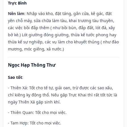
Trực Bình
Nên làm
: Nhập vào kho, đặt táng, gắn cửa, kê gác, đặt
yên chỗ máy, sửa chữa làm tàu, khai trương tàu thuyền,
các việc bồi đắp thêm ( như bồi bùn, đắp đất, lót đá, xây
bờ kè.) Lót giường đóng giường, thừa kế tước phong hay
thừa kế sự nghiệp, các vụ làm cho khuyết thủng ( như đào
mương, móc giếng, xả nước.)
Ngọc Hạp Thông Thư
Sao tốt
:
- Thiên Xá: Tốt cho tế tự, giải oan, trừ được các sao xấu,
chỉ kiêng kỵ động thổ. Nếu gặp Trực Khai thì rất tốt tức là
ngày Thiên Xá gặp sinh khí.
- Thiên Quan: Tốt cho mọi việc.
- Tam Hợp: Tốt cho mọi việc.