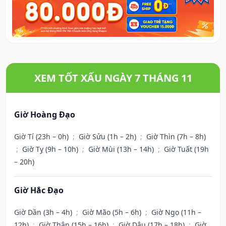
XEM TỐT XẤU NGÀY 7 THÁNG 11
Giờ Hoàng Đạo
Giờ Tí (23h – 0h)
;
Giờ Sửu (1h – 2h)
;
Giờ Thìn (7h – 8h)
;
Giờ Tỵ (9h – 10h)
;
Giờ Mùi (13h – 14h)
;
Giờ Tuất (19h
– 20h)
Giờ Hắc Đạo
Giờ Dần (3h – 4h)
;
Giờ Mão (5h – 6h)
;
Giờ Ngọ (11h –
12h)
;
Giờ Thân (15h – 16h)
;
Giờ Dậu (17h – 18h)
;
Giờ