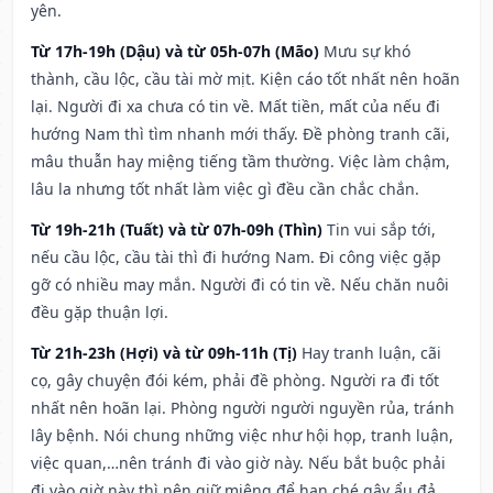
yên.
Từ 17h-19h (Dậu) và từ 05h-07h (Mão)
Mưu sự khó
thành, cầu lộc, cầu tài mờ mịt. Kiện cáo tốt nhất nên hoãn
lại. Người đi xa chưa có tin về. Mất tiền, mất của nếu đi
hướng Nam thì tìm nhanh mới thấy. Đề phòng tranh cãi,
mâu thuẫn hay miệng tiếng tầm thường. Việc làm chậm,
lâu la nhưng tốt nhất làm việc gì đều cần chắc chắn.
Từ 19h-21h (Tuất) và từ 07h-09h (Thìn)
Tin vui sắp tới,
nếu cầu lộc, cầu tài thì đi hướng Nam. Đi công việc gặp
gỡ có nhiều may mắn. Người đi có tin về. Nếu chăn nuôi
đều gặp thuận lợi.
Từ 21h-23h (Hợi) và từ 09h-11h (Tị)
Hay tranh luận, cãi
cọ, gây chuyện đói kém, phải đề phòng. Người ra đi tốt
nhất nên hoãn lại. Phòng người người nguyền rủa, tránh
lây bệnh. Nói chung những việc như hội họp, tranh luận,
việc quan,…nên tránh đi vào giờ này. Nếu bắt buộc phải
đi vào giờ này thì nên giữ miệng để hạn ché gây ẩu đả