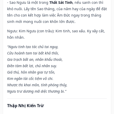
- Sao Ngưu là một trong
Thất Sát Tinh
, nếu sanh con thì
khó nuôi. Lấy tên Sao tháng, của năm hay của ngày để đặt
tên cho con kết hợp làm việc Âm Đức ngay trong tháng
sinh mới mong nuôi con khôn lớn được.
Ngưu: Kim Ngưu (con trâu): Kim tinh, sao xấu. Kỵ xây cất,
hôn nhân.
“Ngưu tinh tạo tác chủ tai nguy,
Cửu hoành tam tai bất khả thôi,
Gia trạch bất an, nhân khẩu thoái,
Điền tàm bất lợi, chủ nhân suy.
Giá thú, hôn nhân giai tự tổn,
Kim ngân tài cốc tiệm vô chi.
Nhược thị khai môn, tính phóng thủy,
Ngưu trư dương mã diệc thương bi.”
Thập Nhị Kiến Trừ