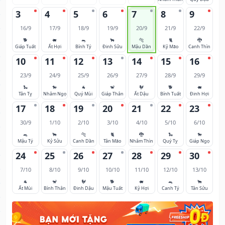
3
4
5
6
7
8
9
16/9
17/9
18/9
19/9
20/9
21/9
22/9
🐕
🐖
🐀
🐂
🐅
🐈
🐉
Giáp Tuất
Ất Hợi
Bính Tý
Đinh Sửu
Mậu Dần
Kỷ Mão
Canh Thìn
10
11
12
13
14
15
16
23/9
24/9
25/9
26/9
27/9
28/9
29/9
🐍
🐎
🐐
🐒
🐓
🐕
🐖
Tân Tỵ
Nhâm Ngọ
Quý Mùi
Giáp Thân
Ất Dậu
Bính Tuất
Đinh Hợi
17
18
19
20
21
22
23
30/9
1/10
2/10
3/10
4/10
5/10
6/10
🐀
🐂
🐅
🐈
🐉
🐍
🐎
Mậu Tý
Kỷ Sửu
Canh Dần
Tân Mão
Nhâm Thìn
Quý Tỵ
Giáp Ngọ
24
25
26
27
28
29
30
7/10
8/10
9/10
10/10
11/10
12/10
13/10
🐐
🐒
🐓
🐕
🐖
🐀
🐂
Ất Mùi
Bính Thân
Đinh Dậu
Mậu Tuất
Kỷ Hợi
Canh Tý
Tân Sửu