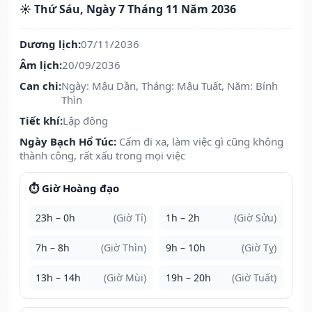
☀️ Thứ Sáu, Ngày 7 Tháng 11 Năm 2036
Dương lịch:
07/11/2036
Âm lịch:
20/09/2036
Can chi:
Ngày: Mậu Dần, Tháng: Mậu Tuất, Năm: Bính
Thìn
Tiết khí:
Lập đông
Ngày Bạch Hổ Túc:
Cấm đi xa, làm việc gì cũng không
thành công, rất xấu trong mọi việc
⏱️ Giờ Hoàng đạo
23h – 0h
(Giờ Tí)
1h – 2h
(Giờ Sửu)
7h – 8h
(Giờ Thìn)
9h – 10h
(Giờ Tỵ)
13h – 14h
(Giờ Mùi)
19h – 20h
(Giờ Tuất)