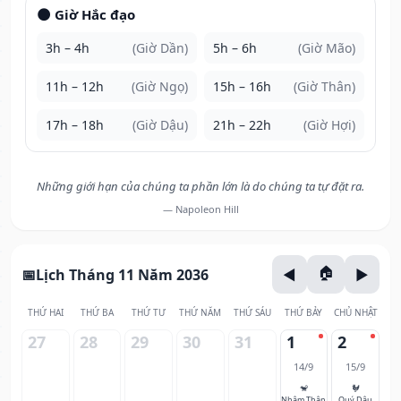
🌑 Giờ Hắc đạo
3h – 4h
(Giờ Dần)
5h – 6h
(Giờ Mão)
11h – 12h
(Giờ Ngọ)
15h – 16h
(Giờ Thân)
17h – 18h
(Giờ Dậu)
21h – 22h
(Giờ Hợi)
Những giới hạn của chúng ta phần lớn là do chúng ta tự đặt ra.
— Napoleon Hill
Lịch Tháng 11 Năm 2036
THỨ HAI
THỨ BA
THỨ TƯ
THỨ NĂM
THỨ SÁU
THỨ BẢY
CHỦ NHẬT
27
28
29
30
31
1
2
14/9
15/9
🐒
🐓
Nhâm Thân
Quý Dậu