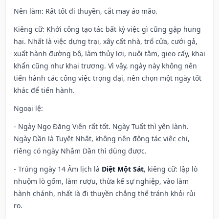
Nên làm
: Rất tốt đi thuyền, cắt may áo mão.
Kiêng cữ
: Khởi công tạo tác bất kỳ việc gì cũng gặp hung
hại. Nhất là việc dựng trại, xây cất nhà, trổ cửa, cưới gả,
xuất hành đường bộ, làm thủy lợi, nuôi tằm, gieo cấy, khai
khẩn cũng như khai trương. Vì vậy, ngày này không nên
tiến hành các công việc trọng đại, nên chọn một ngày tốt
khác để tiến hành.
Ngoại lệ
:
- Ngày Ngọ Đăng Viên rất tốt. Ngày Tuất thì yên lành.
Ngày Dần là Tuyệt Nhật, không nên động tác việc chi,
riêng có ngày Nhâm Dần thì dùng được.
- Trúng ngày 14 Âm lịch là
Diệt Một Sát
, kiêng cữ: lập lò
nhuộm lò gốm, làm rượu, thừa kế sự nghiệp, vào làm
hành chánh, nhất là đi thuyền chẳng thể tránh khỏi rủi
ro.