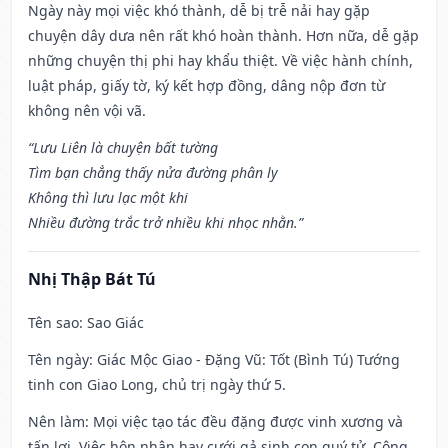
Ngày này mọi việc khó thành, dễ bị trễ nải hay gặp
chuyện dây dưa nên rất khó hoàn thành. Hơn nữa, dễ gặp
những chuyện thị phi hay khẩu thiệt. Về việc hành chính,
luật pháp, giấy tờ, ký kết hợp đồng, dâng nộp đơn từ
không nên vội vã.
“Lưu Liên là chuyện bất tường
Tìm bạn chẳng thấy nửa đường phân ly
Không thì lưu lạc một khi
Nhiều đường trắc trở nhiều khi nhọc nhằn.”
Nhị Thập Bát Tú
Tên sao
: Sao Giác
Tên ngày
: Giác Mộc Giao - Đặng Vũ: Tốt (Bình Tú) Tướng
tinh con Giao Long, chủ trị ngày thứ 5.
Nên làm
: Mọi việc tạo tác đều đặng được vinh xương và
tấn lợi. Việc hôn nhân hay cưới gả sinh con quý tử. Công