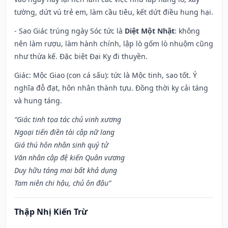
tường, dứt vú trẻ em, làm cầu tiêu, kết dứt điều hung hại.
- Sao Giác trúng ngày Sóc tức là
Diệt Một Nhật
: không
nên làm rượu, làm hành chính, lập lò gốm lò nhuộm cũng
như thừa kế. Đặc biệt Đại Kỵ đi thuyền.
Giác: Mộc Giao (con cá sấu): tức là Mộc tinh, sao tốt. Ý
nghĩa đỗ đạt, hôn nhân thành tựu. Đồng thời kỵ cải táng
và hung táng.
“Giác tinh tọa tác chủ vinh xương
Ngoại tiến điền tài cập nữ lang
Giá thú hôn nhân sinh quý tử
Văn nhân cập đệ kiến Quân vương
Duy hữu táng mai bất khả dụng
Tam niên chi hậu, chủ ôn đậu”
Thập Nhị Kiến Trừ