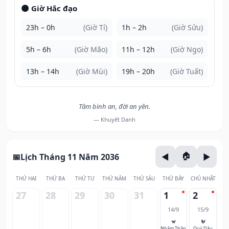
🌑 Giờ Hắc đạo
23h – 0h
(Giờ Tí)
1h – 2h
(Giờ Sửu)
5h – 6h
(Giờ Mão)
11h – 12h
(Giờ Ngọ)
13h – 14h
(Giờ Mùi)
19h – 20h
(Giờ Tuất)
Tâm bình an, đời an yên.
— Khuyết Danh
Lịch Tháng 11 Năm 2036
THỨ HAI
THỨ BA
THỨ TƯ
THỨ NĂM
THỨ SÁU
THỨ BẢY
CHỦ NHẬT
27
28
29
30
31
1
2
14/9
15/9
🐒
🐓
Nhâm Thân
Quý Dậu