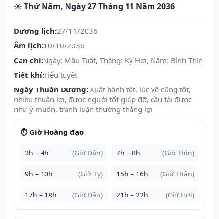
☀️ Thứ Năm, Ngày 27 Tháng 11 Năm 2036
Dương lịch:
27/11/2036
Âm lịch:
10/10/2036
Can chi:
Ngày: Mậu Tuất, Tháng: Kỷ Hợi, Năm: Bính Thìn
Tiết khí:
Tiểu tuyết
Ngày Thuần Dương:
Xuất hành tốt, lúc về cũng tốt,
nhiều thuận lợi, được người tốt giúp đỡ, cầu tài được
như ý muốn, tranh luận thường thắng lợi
⏱️ Giờ Hoàng đạo
3h – 4h
(Giờ Dần)
7h – 8h
(Giờ Thìn)
9h – 10h
(Giờ Tỵ)
15h – 16h
(Giờ Thân)
17h – 18h
(Giờ Dậu)
21h – 22h
(Giờ Hợi)