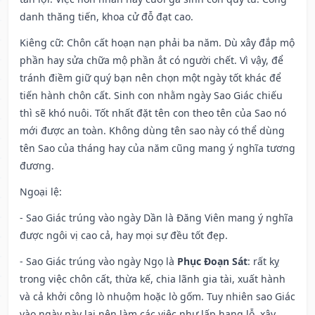
danh thăng tiến, khoa cử đỗ đạt cao.
Kiêng cữ
: Chôn cất hoạn nạn phải ba năm. Dù xây đắp mộ
phần hay sửa chữa mộ phần ắt có người chết. Vì vậy, để
tránh điềm giữ quý bạn nên chọn một ngày tốt khác để
tiến hành chôn cất. Sinh con nhằm ngày Sao Giác chiếu
thì sẽ khó nuôi. Tốt nhất đặt tên con theo tên của Sao nó
mới được an toàn. Không dùng tên sao này có thể dùng
tên Sao của tháng hay của năm cũng mang ý nghĩa tương
đương.
Ngoại lệ
:
- Sao Giác trúng vào ngày Dần là Đăng Viên mang ý nghĩa
được ngôi vị cao cả, hay mọi sự đều tốt đẹp.
- Sao Giác trúng vào ngày Ngọ là
Phục Đoạn Sát
: rất kỵ
trong việc chôn cất, thừa kế, chia lãnh gia tài, xuất hành
và cả khởi công lò nhuộm hoặc lò gốm. Tuy nhiên sao Giác
vào ngày này lại nên làm các việc như lấp hang lỗ, xây