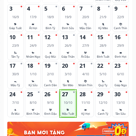
3
4
5
6
7
8
9
16/9
17/9
18/9
19/9
20/9
21/9
22/9
🐕
🐖
🐀
🐂
🐅
🐈
🐉
Giáp Tuất
Ất Hợi
Bính Tý
Đinh Sửu
Mậu Dần
Kỷ Mão
Canh Thìn
10
11
12
13
14
15
16
23/9
24/9
25/9
26/9
27/9
28/9
29/9
🐍
🐎
🐐
🐒
🐓
🐕
🐖
Tân Tỵ
Nhâm Ngọ
Quý Mùi
Giáp Thân
Ất Dậu
Bính Tuất
Đinh Hợi
17
18
19
20
21
22
23
30/9
1/10
2/10
3/10
4/10
5/10
6/10
🐀
🐂
🐅
🐈
🐉
🐍
🐎
Mậu Tý
Kỷ Sửu
Canh Dần
Tân Mão
Nhâm Thìn
Quý Tỵ
Giáp Ngọ
24
25
26
27
28
29
30
7/10
8/10
9/10
10/10
11/10
12/10
13/10
🐐
🐒
🐓
🐕
🐖
🐀
🐂
Ất Mùi
Bính Thân
Đinh Dậu
Mậu Tuất
Kỷ Hợi
Canh Tý
Tân Sửu