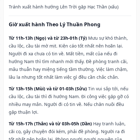
Tránh xuất hành hướng Lên Trời gặp Hạc Thần (xấu)
Giờ xuất hành Theo Lý Thuần Phong
Từ 11h-13h (Ngọ) và từ 23h-01h (Tý)
Mưu sự khó thành,
cầu lộc, cầu tài mờ mịt. Kiện cáo tốt nhất nên hoãn lại.
Người đi xa chưa có tin về. Mất tiền, mất của nếu đi
hướng Nam thì tìm nhanh mới thấy. Đề phòng tranh cãi,
mâu thuẫn hay miệng tiếng tầm thường. Việc làm chậm,
lâu la nhưng tốt nhất làm việc gì đều cần chắc chắn.
Từ 13h-15h (Mùi) và từ 01-03h (Sửu)
Tin vui sắp tới, nếu
cầu lộc, cầu tài thì đi hướng Nam. Đi công việc gặp gỡ có
nhiều may mắn. Người đi có tin về. Nếu chăn nuôi đều
gặp thuận lợi.
Từ 15h-17h (Thân) và từ 03h-05h (Dần)
Hay tranh luận,
cãi cọ, gây chuyện đói kém, phải đề phòng. Người ra đi
tốt nhất nên hoãn lại. Phòng người người nguyền rủa,