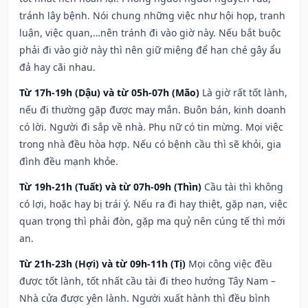
tránh lây bệnh. Nói chung những việc như hội họp, tranh
luận, việc quan,…nên tránh đi vào giờ này. Nếu bắt buộc
phải đi vào giờ này thì nên giữ miệng để hạn ché gây ẩu
đả hay cãi nhau.
Từ 17h-19h (Dậu) và từ 05h-07h (Mão)
Là giờ rất tốt lành,
nếu đi thường gặp được may mắn. Buôn bán, kinh doanh
có lời. Người đi sắp về nhà. Phụ nữ có tin mừng. Mọi việc
trong nhà đều hòa hợp. Nếu có bệnh cầu thì sẽ khỏi, gia
đình đều mạnh khỏe.
Từ 19h-21h (Tuất) và từ 07h-09h (Thìn)
Cầu tài thì không
có lợi, hoặc hay bị trái ý. Nếu ra đi hay thiệt, gặp nạn, việc
quan trọng thì phải đòn, gặp ma quỷ nên cúng tế thì mới
an.
Từ 21h-23h (Hợi) và từ 09h-11h (Tị)
Mọi công việc đều
được tốt lành, tốt nhất cầu tài đi theo hướng Tây Nam –
Nhà cửa được yên lành. Người xuất hành thì đều bình