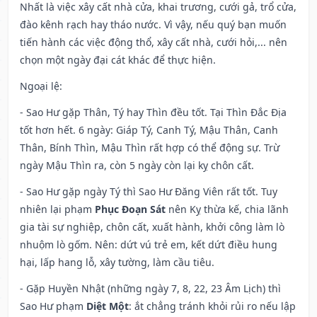
Nhất là việc xây cất nhà cửa, khai trương, cưới gả, trổ cửa,
đào kênh rạch hay tháo nước. Vì vậy, nếu quý bạn muốn
tiến hành các việc động thổ, xây cất nhà, cưới hỏi,... nên
chọn một ngày đại cát khác để thực hiện.
Ngoại lệ
:
- Sao Hư gặp Thân, Tý hay Thìn đều tốt. Tại Thìn Đắc Địa
tốt hơn hết. 6 ngày: Giáp Tý, Canh Tý, Mậu Thân, Canh
Thân, Bính Thìn, Mậu Thìn rất hợp có thể động sự. Trừ
ngày Mậu Thìn ra, còn 5 ngày còn lại kỵ chôn cất.
- Sao Hư gặp ngày Tý thì Sao Hư Đăng Viên rất tốt. Tuy
nhiên lại phạm
Phục Đoạn Sát
nên Kỵ thừa kế, chia lãnh
gia tài sự nghiệp, chôn cất, xuất hành, khởi công làm lò
nhuộm lò gốm. Nên: dứt vú trẻ em, kết dứt điều hung
hại, lấp hang lỗ, xây tường, làm cầu tiêu.
- Gặp Huyền Nhật (những ngày 7, 8, 22, 23 Âm Lịch) thì
Sao Hư phạm
Diệt Một
: ắt chẳng tránh khỏi rủi ro nếu lập