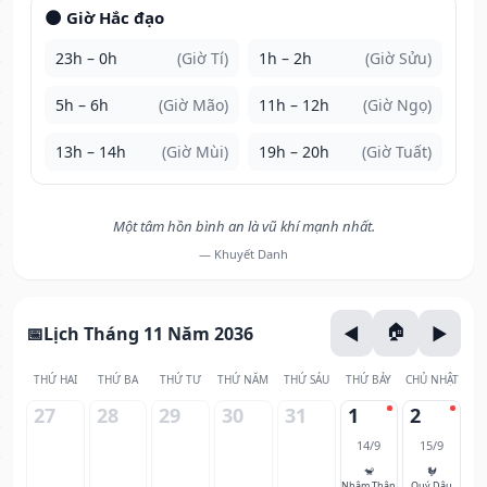
🌑 Giờ Hắc đạo
23h – 0h
(Giờ Tí)
1h – 2h
(Giờ Sửu)
5h – 6h
(Giờ Mão)
11h – 12h
(Giờ Ngọ)
13h – 14h
(Giờ Mùi)
19h – 20h
(Giờ Tuất)
Một tâm hồn bình an là vũ khí mạnh nhất.
— Khuyết Danh
Lịch Tháng 11 Năm 2036
THỨ HAI
THỨ BA
THỨ TƯ
THỨ NĂM
THỨ SÁU
THỨ BẢY
CHỦ NHẬT
27
28
29
30
31
1
2
14/9
15/9
🐒
🐓
Nhâm Thân
Quý Dậu