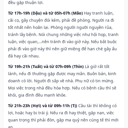
đều gặp thuận lợi.
Từ 17h-19h (Dậu) và từ 05h-07h (Mão)
Hay tranh luận,
cãi cọ, gây chuyện đói kém, phải đề phòng. Người ra đi
tốt nhất nên hoãn lại. Phòng người người nguyền rủa,
tránh lây bệnh. Nói chung những việc như hội họp, tranh
luận, việc quan,…nên tránh đi vào giờ này. Nếu bắt buộc
phải đi vào giờ này thì nên giữ miệng để hạn ché gây ẩu
đả hay cãi nhau.
Từ 19h-21h (Tuất) và từ 07h-09h (Thìn)
Là giờ rất tốt
lành, nếu đi thường gặp được may mắn. Buôn bán, kinh
doanh có lời. Người đi sắp về nhà. Phụ nữ có tin mừng.
Mọi việc trong nhà đều hòa hợp. Nếu có bệnh cầu thì sẽ
khỏi, gia đình đều mạnh khỏe.
Từ 21h-23h (Hợi) và từ 09h-11h (Tị)
Cầu tài thì không có
lợi, hoặc hay bị trái ý. Nếu ra đi hay thiệt, gặp nạn, việc
quan trọng thì phải đòn, gặp ma quỷ nên cúng tế thì mới
an.