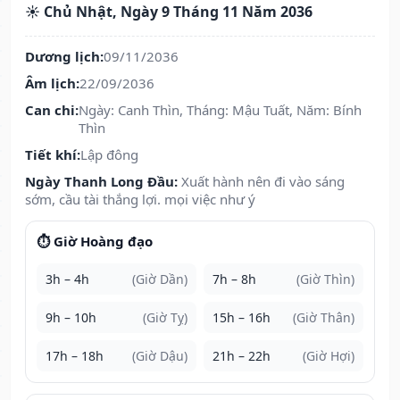
☀️ Chủ Nhật, Ngày 9 Tháng 11 Năm 2036
Dương lịch:
09/11/2036
Âm lịch:
22/09/2036
Can chi:
Ngày: Canh Thìn, Tháng: Mậu Tuất, Năm: Bính
Thìn
Tiết khí:
Lập đông
Ngày Thanh Long Đầu:
Xuất hành nên đi vào sáng
sớm, cầu tài thắng lợi. mọi việc như ý
⏱️ Giờ Hoàng đạo
3h – 4h
(Giờ Dần)
7h – 8h
(Giờ Thìn)
9h – 10h
(Giờ Tỵ)
15h – 16h
(Giờ Thân)
17h – 18h
(Giờ Dậu)
21h – 22h
(Giờ Hợi)