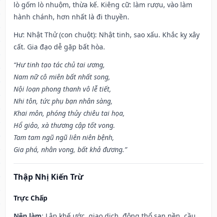
lò gốm lò nhuộm, thừa kế. Kiêng cữ: làm rượu, vào làm
hành chánh, hơn nhất là đi thuyền.
Hư: Nhật Thử (con chuột): Nhật tinh, sao xấu. Khắc kỵ xây
cất. Gia đạo dễ gặp bất hòa.
“Hư tinh tạo tác chủ tai ương,
Nam nữ cô miên bất nhất song,
Nội loạn phong thanh vô lễ tiết,
Nhi tôn, tức phụ bạn nhân sàng,
Khai môn, phóng thủy chiêu tai họa,
Hổ giảo, xà thương cập tốt vong.
Tam tam ngũ ngũ liên niên bệnh,
Gia phá, nhân vong, bất khả đương.”
Thập Nhị Kiến Trừ
Trực Chấp
Nên làm
: Lập khế ước, giao dịch, động thổ san nền, cầu