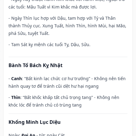
các tuổi: Mậu Tuất vì Kim khắc mà được lợi.
- Ngày Thìn lục hợp với Dậu, tam hợp với Tý và Thân
thành Thủy cục. Xung Tuất, hình Thìn, hình Mùi, hại Mão,
phá Sửu, tuyệt Tuất.
- Tam Sát kỵ mệnh các tuổi Tỵ, Dậu, Sửu.
Bành Tổ Bách Kỵ Nhật
-
Canh
: “Bất kinh lạc chức cơ hư trướng” - Không nên tiến
hành quay tơ để tránh cũi dệt hư hại ngang
-
Thìn
: “Bất khốc khấp tất chủ trọng tang” - Không nên
khóc lóc để tránh chủ có trùng tang
Khổng Minh Lục Diệu
Ngày:
Đại An
- tức ngày Cát.