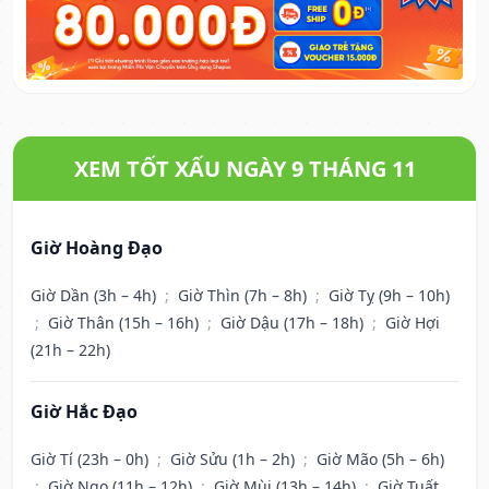
XEM TỐT XẤU NGÀY 9 THÁNG 11
Giờ Hoàng Đạo
Giờ Dần (3h – 4h)
;
Giờ Thìn (7h – 8h)
;
Giờ Tỵ (9h – 10h)
;
Giờ Thân (15h – 16h)
;
Giờ Dậu (17h – 18h)
;
Giờ Hợi
(21h – 22h)
Giờ Hắc Đạo
Giờ Tí (23h – 0h)
;
Giờ Sửu (1h – 2h)
;
Giờ Mão (5h – 6h)
;
Giờ Ngọ (11h – 12h)
;
Giờ Mùi (13h – 14h)
;
Giờ Tuất