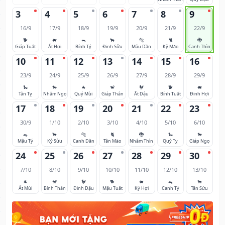
3
4
5
6
7
8
9
16/9
17/9
18/9
19/9
20/9
21/9
22/9
🐕
🐖
🐀
🐂
🐅
🐈
🐉
Giáp Tuất
Ất Hợi
Bính Tý
Đinh Sửu
Mậu Dần
Kỷ Mão
Canh Thìn
10
11
12
13
14
15
16
23/9
24/9
25/9
26/9
27/9
28/9
29/9
🐍
🐎
🐐
🐒
🐓
🐕
🐖
Tân Tỵ
Nhâm Ngọ
Quý Mùi
Giáp Thân
Ất Dậu
Bính Tuất
Đinh Hợi
17
18
19
20
21
22
23
30/9
1/10
2/10
3/10
4/10
5/10
6/10
🐀
🐂
🐅
🐈
🐉
🐍
🐎
Mậu Tý
Kỷ Sửu
Canh Dần
Tân Mão
Nhâm Thìn
Quý Tỵ
Giáp Ngọ
24
25
26
27
28
29
30
7/10
8/10
9/10
10/10
11/10
12/10
13/10
🐐
🐒
🐓
🐕
🐖
🐀
🐂
Ất Mùi
Bính Thân
Đinh Dậu
Mậu Tuất
Kỷ Hợi
Canh Tý
Tân Sửu