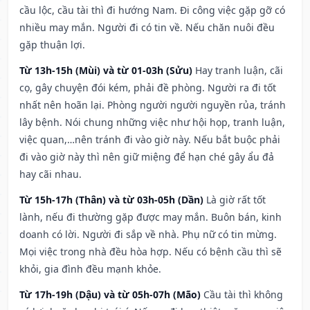
cầu lộc, cầu tài thì đi hướng Nam. Đi công việc gặp gỡ có
nhiều may mắn. Người đi có tin về. Nếu chăn nuôi đều
gặp thuận lợi.
Từ 13h-15h (Mùi) và từ 01-03h (Sửu)
Hay tranh luận, cãi
cọ, gây chuyện đói kém, phải đề phòng. Người ra đi tốt
nhất nên hoãn lại. Phòng người người nguyền rủa, tránh
lây bệnh. Nói chung những việc như hội họp, tranh luận,
việc quan,…nên tránh đi vào giờ này. Nếu bắt buộc phải
đi vào giờ này thì nên giữ miệng để hạn ché gây ẩu đả
hay cãi nhau.
Từ 15h-17h (Thân) và từ 03h-05h (Dần)
Là giờ rất tốt
lành, nếu đi thường gặp được may mắn. Buôn bán, kinh
doanh có lời. Người đi sắp về nhà. Phụ nữ có tin mừng.
Mọi việc trong nhà đều hòa hợp. Nếu có bệnh cầu thì sẽ
khỏi, gia đình đều mạnh khỏe.
Từ 17h-19h (Dậu) và từ 05h-07h (Mão)
Cầu tài thì không