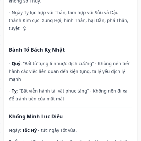
không sợ Thủy.
- Ngày Tỵ lục hợp với Thân, tam hợp với Sửu và Dậu
thành Kim cục. Xung Hợi, hình Thân, hại Dần, phá Thân,
tuyệt Tý.
Bành Tổ Bách Kỵ Nhật
-
Quý
: “Bất từ tụng lí nhược địch cường” - Không nên tiến
hành các việc liên quan đến kiện tụng, ta lý yếu địch lý
mạnh
-
Tỵ
: “Bất viễn hành tài vật phục tàng” - Không nên đi xa
để tránh tiền của mất mát
Khổng Minh Lục Diệu
Ngày:
Tốc Hỷ
- tức ngày Tốt vừa.