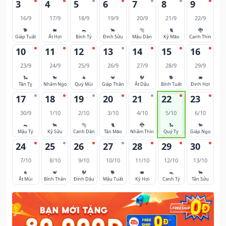
3
4
5
6
7
8
9
16/9
17/9
18/9
19/9
20/9
21/9
22/9
🐕
🐖
🐀
🐂
🐅
🐈
🐉
Giáp Tuất
Ất Hợi
Bính Tý
Đinh Sửu
Mậu Dần
Kỷ Mão
Canh Thìn
10
11
12
13
14
15
16
23/9
24/9
25/9
26/9
27/9
28/9
29/9
🐍
🐎
🐐
🐒
🐓
🐕
🐖
Tân Tỵ
Nhâm Ngọ
Quý Mùi
Giáp Thân
Ất Dậu
Bính Tuất
Đinh Hợi
17
18
19
20
21
22
23
30/9
1/10
2/10
3/10
4/10
5/10
6/10
🐀
🐂
🐅
🐈
🐉
🐍
🐎
Mậu Tý
Kỷ Sửu
Canh Dần
Tân Mão
Nhâm Thìn
Quý Tỵ
Giáp Ngọ
24
25
26
27
28
29
30
7/10
8/10
9/10
10/10
11/10
12/10
13/10
🐐
🐒
🐓
🐕
🐖
🐀
🐂
Ất Mùi
Bính Thân
Đinh Dậu
Mậu Tuất
Kỷ Hợi
Canh Tý
Tân Sửu