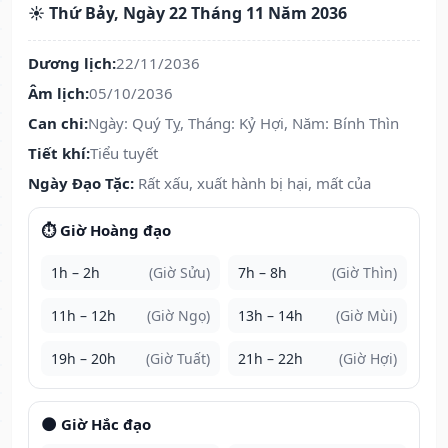
☀️ Thứ Bảy, Ngày 22 Tháng 11 Năm 2036
Dương lịch:
22/11/2036
Âm lịch:
05/10/2036
Can chi:
Ngày: Quý Tỵ, Tháng: Kỷ Hợi, Năm: Bính Thìn
Tiết khí:
Tiểu tuyết
Ngày Đạo Tặc:
Rất xấu, xuất hành bị hại, mất của
⏱️ Giờ Hoàng đạo
1h – 2h
(Giờ Sửu)
7h – 8h
(Giờ Thìn)
11h – 12h
(Giờ Ngọ)
13h – 14h
(Giờ Mùi)
19h – 20h
(Giờ Tuất)
21h – 22h
(Giờ Hợi)
🌑 Giờ Hắc đạo