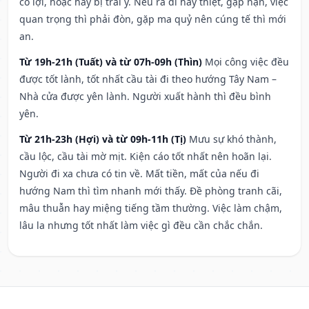
có lợi, hoặc hay bị trái ý. Nếu ra đi hay thiệt, gặp nạn, việc
quan trọng thì phải đòn, gặp ma quỷ nên cúng tế thì mới
an.
Từ 19h-21h (Tuất) và từ 07h-09h (Thìn)
Mọi công việc đều
được tốt lành, tốt nhất cầu tài đi theo hướng Tây Nam –
Nhà cửa được yên lành. Người xuất hành thì đều bình
yên.
Từ 21h-23h (Hợi) và từ 09h-11h (Tị)
Mưu sự khó thành,
cầu lộc, cầu tài mờ mịt. Kiện cáo tốt nhất nên hoãn lại.
Người đi xa chưa có tin về. Mất tiền, mất của nếu đi
hướng Nam thì tìm nhanh mới thấy. Đề phòng tranh cãi,
mâu thuẫn hay miệng tiếng tầm thường. Việc làm chậm,
lâu la nhưng tốt nhất làm việc gì đều cần chắc chắn.