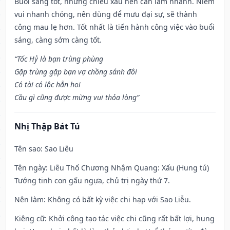
Buổi sáng tốt, nhưng chiều xấu nên cần làm nhanh. Niềm
vui nhanh chóng, nên dùng để mưu đại sự, sẽ thành
công mau lẹ hơn. Tốt nhất là tiến hành công việc vào buổi
sáng, càng sớm càng tốt.
“Tốc Hỷ là bạn trùng phùng
Gặp trùng gặp bạn vợ chồng sánh đôi
Có tài có lộc hẳn hoi
Cầu gì cũng được mừng vui thỏa lòng”
Nhị Thập Bát Tú
Tên sao
: Sao Liễu
Tên ngày
: Liễu Thổ Chương Nhậm Quang: Xấu (Hung tú)
Tướng tinh con gấu ngựa, chủ trị ngày thứ 7.
Nên làm
: Không có bất kỳ việc chi hạp với Sao Liễu.
Kiêng cữ
: Khởi công tạo tác việc chi cũng rất bất lợi, hung