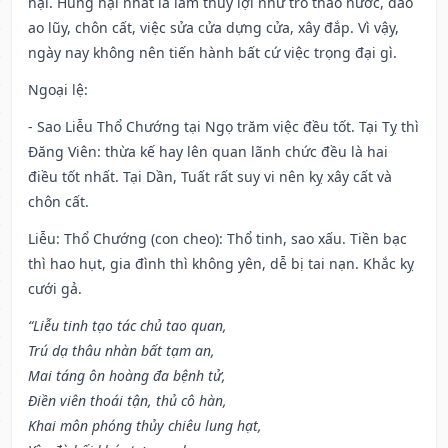
hại. Hung hại nhất là làm thủy lợi như trổ tháo nước, đào
ao lũy, chôn cất, việc sửa cửa dựng cửa, xây đắp. Vì vậy,
ngày nay không nên tiến hành bất cứ việc trọng đại gì.
Ngoại lệ
:
- Sao Liễu Thổ Chướng tại Ngọ trăm việc đều tốt. Tại Tỵ thì
Đăng Viên: thừa kế hay lên quan lãnh chức đều là hai
điều tốt nhất. Tại Dần, Tuất rất suy vi nên kỵ xây cất và
chôn cất.
Liễu: Thổ Chướng (con cheo): Thổ tinh, sao xấu. Tiền bạc
thì hao hụt, gia đình thì không yên, dễ bị tai nạn. Khắc kỵ
cưới gả.
“Liễu tinh tạo tác chủ tao quan,
Trú dạ thâu nhàn bất tạm an,
Mai táng ôn hoàng đa bệnh tử,
Điền viên thoái tận, thủ cô hàn,
Khai môn phóng thủy chiêu lung hạt,