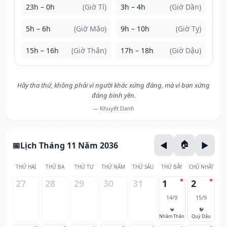
23h – 0h
(Giờ Tí)
3h – 4h
(Giờ Dần)
5h – 6h
(Giờ Mão)
9h – 10h
(Giờ Tỵ)
15h – 16h
(Giờ Thân)
17h – 18h
(Giờ Dậu)
Hãy tha thứ, không phải vì người khác xứng đáng, mà vì bạn xứng
đáng bình yên.
— Khuyết Danh
Lịch Tháng 11 Năm 2036
THỨ HAI
THỨ BA
THỨ TƯ
THỨ NĂM
THỨ SÁU
THỨ BẢY
CHỦ NHẬT
27
28
29
30
31
1
2
14/9
15/9
🐒
🐓
Nhâm Thân
Quý Dậu