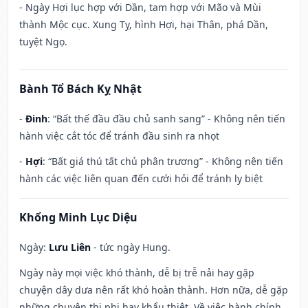
- Ngày Hợi lục hợp với Dần, tam hợp với Mão và Mùi
thành Mộc cục. Xung Tỵ, hình Hợi, hại Thân, phá Dần,
tuyệt Ngọ.
Bành Tổ Bách Kỵ Nhật
-
Đinh
: “Bất thế đầu đầu chủ sanh sang” - Không nên tiến
hành việc cắt tóc để tránh đầu sinh ra nhọt
-
Hợi
: “Bất giá thú tất chủ phân trương” - Không nên tiến
hành các việc liên quan đến cưới hỏi để tránh ly biệt
Khổng Minh Lục Diệu
Ngày:
Lưu Liên
- tức ngày Hung.
Ngày này mọi việc khó thành, dễ bị trễ nải hay gặp
chuyện dây dưa nên rất khó hoàn thành. Hơn nữa, dễ gặp
những chuyện thị phi hay khẩu thiệt. Về việc hành chính,