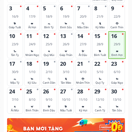
3
4
5
6
7
8
9
16/9
17/9
18/9
19/9
20/9
21/9
22/9
🐕
🐖
🐀
🐂
🐅
🐈
🐉
Giáp Tuất
Ất Hợi
Bính Tý
Đinh Sửu
Mậu Dần
Kỷ Mão
Canh Thìn
10
11
12
13
14
15
16
23/9
24/9
25/9
26/9
27/9
28/9
29/9
🐍
🐎
🐐
🐒
🐓
🐕
🐖
Tân Tỵ
Nhâm Ngọ
Quý Mùi
Giáp Thân
Ất Dậu
Bính Tuất
Đinh Hợi
17
18
19
20
21
22
23
30/9
1/10
2/10
3/10
4/10
5/10
6/10
🐀
🐂
🐅
🐈
🐉
🐍
🐎
Mậu Tý
Kỷ Sửu
Canh Dần
Tân Mão
Nhâm Thìn
Quý Tỵ
Giáp Ngọ
24
25
26
27
28
29
30
7/10
8/10
9/10
10/10
11/10
12/10
13/10
🐐
🐒
🐓
🐕
🐖
🐀
🐂
Ất Mùi
Bính Thân
Đinh Dậu
Mậu Tuất
Kỷ Hợi
Canh Tý
Tân Sửu