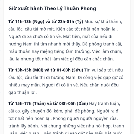
Giờ xuất hành Theo Lý Thuần Phong
Từ 11h-13h (Ngọ) và từ 23h-01h (Tý)
Mưu sự khó thành,
cầu lộc, cầu tài mờ mịt. Kiện cáo tốt nhất nên hoãn lại.
Người đi xa chưa có tin về. Mất tiền, mất của nếu đi
hướng Nam thì tìm nhanh mới thấy. Đề phòng tranh cãi,
mâu thuẫn hay miệng tiếng tầm thường. Việc làm chậm,
lâu la nhưng tốt nhất làm việc gì đều cần chắc chắn.
Từ 13h-15h (Mùi) và từ 01-03h (Sửu)
Tin vui sắp tới, nếu
cầu lộc, cầu tài thì đi hướng Nam. Đi công việc gặp gỡ có
nhiều may mắn. Người đi có tin về. Nếu chăn nuôi đều
gặp thuận lợi.
Từ 15h-17h (Thân) và từ 03h-05h (Dần)
Hay tranh luận,
cãi cọ, gây chuyện đói kém, phải đề phòng. Người ra đi
tốt nhất nên hoãn lại. Phòng người người nguyền rủa,
tránh lây bệnh. Nói chung những việc như hội họp, tranh
luận, việc quan,…nên tránh đi vào giờ này. Nếu bắt buộc