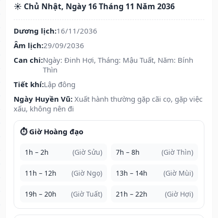
☀️ Chủ Nhật, Ngày 16 Tháng 11 Năm 2036
Dương lịch:
16/11/2036
Âm lịch:
29/09/2036
Can chi:
Ngày: Đinh Hợi, Tháng: Mậu Tuất, Năm: Bính
Thìn
Tiết khí:
Lập đông
Ngày Huyền Vũ:
Xuất hành thường gặp cãi cọ, gặp việc
xấu, không nên đi
⏱️ Giờ Hoàng đạo
1h – 2h
(Giờ Sửu)
7h – 8h
(Giờ Thìn)
11h – 12h
(Giờ Ngọ)
13h – 14h
(Giờ Mùi)
19h – 20h
(Giờ Tuất)
21h – 22h
(Giờ Hợi)