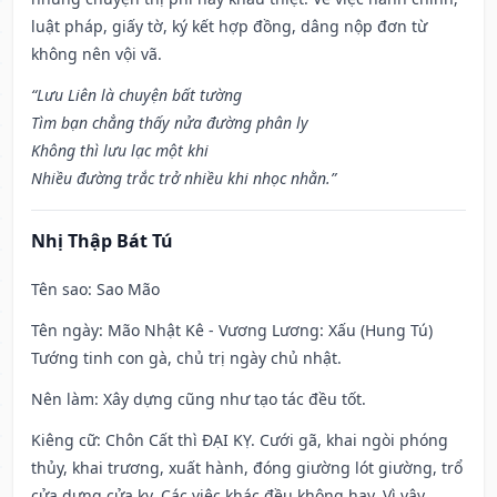
luật pháp, giấy tờ, ký kết hợp đồng, dâng nộp đơn từ
không nên vội vã.
“Lưu Liên là chuyện bất tường
Tìm bạn chẳng thấy nửa đường phân ly
Không thì lưu lạc một khi
Nhiều đường trắc trở nhiều khi nhọc nhằn.”
Nhị Thập Bát Tú
Tên sao
: Sao Mão
Tên ngày
: Mão Nhật Kê - Vương Lương: Xấu (Hung Tú)
Tướng tinh con gà, chủ trị ngày chủ nhật.
Nên làm
: Xây dựng cũng như tạo tác đều tốt.
Kiêng cữ
: Chôn Cất thì ĐẠI KỴ. Cưới gã, khai ngòi phóng
thủy, khai trương, xuất hành, đóng giường lót giường, trổ
cửa dựng cửa kỵ. Các việc khác đều không hay. Vì vậy,