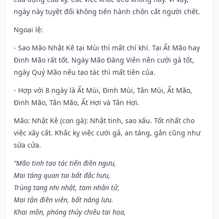
ngày này tuyệt đối không tiến hành chôn cất người chết.
Ngoại lệ
:
- Sao Mão Nhật Kê tại Mùi thì mất chí khí. Tại Ất Mão hay
Đinh Mão rất tốt. Ngày Mão Đăng Viên nên cưới gả tốt,
ngày Quý Mão nếu tạo tác thì mất tiền của.
- Hợp với 8 ngày là Ất Mùi, Đinh Mùi, Tân Mùi, Ất Mão,
Đinh Mão, Tân Mão, Ất Hợi và Tân Hợi.
Mão: Nhật Kê (con gà): Nhật tinh, sao xấu. Tốt nhất cho
việc xây cất. Khắc kỵ việc cưới gả, an táng, gắn cũng như
sửa cửa.
“Mão tinh tạo tác tiến điền ngưu,
Mai táng quan tai bất đắc hưu,
Trùng tang nhị nhật, tam nhân tử,
Mại tận điền viên, bất năng lưu.
Khai môn, phóng thủy chiêu tai họa,