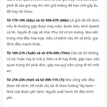
phải đi vào giờ này thì nên giữ miệng để hạn ché gây ẩu
đả hay cãi nhau.
Từ 17h-19h (Dậu) và từ 05h-07h (Mão)
Là giờ rất tốt lành,
nếu đi thường gặp được may mắn. Buôn bán, kinh doanh
có lời. Người đi sắp về nhà. Phụ nữ có tin mừng. Mọi việc
trong nhà đều hòa hợp. Nếu có bệnh cầu thì sẽ khỏi, gia
đình đều mạnh khỏe.
Từ 19h-21h (Tuất) và từ 07h-09h (Thìn)
Cầu tài thì không
có lợi, hoặc hay bị trái ý. Nếu ra đi hay thiệt, gặp nạn, việc
quan trọng thì phải đòn, gặp ma quỷ nên cúng tế thì mới
an.
Từ 21h-23h (Hợi) và từ 09h-11h (Tị)
Mọi công việc đều
được tốt lành, tốt nhất cầu tài đi theo hướng Tây Nam –
Nhà cửa được yên lành. Người xuất hành thì đều bình
yên.