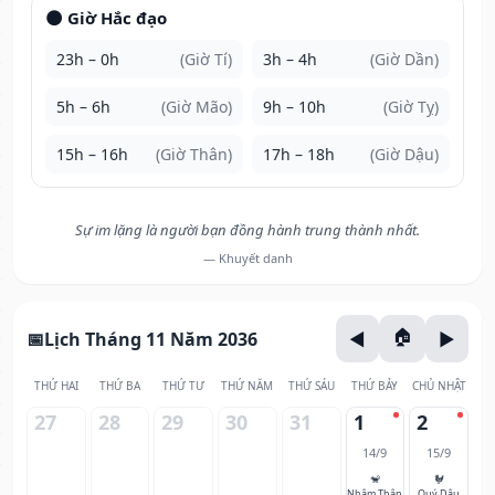
🌑 Giờ Hắc đạo
23h – 0h
(Giờ Tí)
3h – 4h
(Giờ Dần)
5h – 6h
(Giờ Mão)
9h – 10h
(Giờ Tỵ)
15h – 16h
(Giờ Thân)
17h – 18h
(Giờ Dậu)
Sự im lặng là người bạn đồng hành trung thành nhất.
— Khuyết danh
Lịch Tháng 11 Năm 2036
THỨ HAI
THỨ BA
THỨ TƯ
THỨ NĂM
THỨ SÁU
THỨ BẢY
CHỦ NHẬT
27
28
29
30
31
1
2
14/9
15/9
🐒
🐓
Nhâm Thân
Quý Dậu