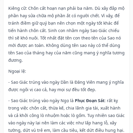
Kiêng cữ
: Chôn cất hoạn nạn phải ba năm. Dù xây đắp mộ
phần hay sửa chữa mộ phần ắt có người chết. Vì vậy, để
tránh điềm giữ quý bạn nên chọn một ngày tốt khác để
tiến hành chôn cất. Sinh con nhằm ngày Sao Giác chiếu
thì sẽ khó nuôi. Tốt nhất đặt tên con theo tên của Sao nó
mới được an toàn. Không dùng tên sao này có thể dùng
tên Sao của tháng hay của năm cũng mang ý nghĩa tương
đương.
Ngoại lệ
:
- Sao Giác trúng vào ngày Dần là Đăng Viên mang ý nghĩa
được ngôi vị cao cả, hay mọi sự đều tốt đẹp.
- Sao Giác trúng vào ngày Ngọ là
Phục Đoạn Sát
: rất kỵ
trong việc chôn cất, thừa kế, chia lãnh gia tài, xuất hành
và cả khởi công lò nhuộm hoặc lò gốm. Tuy nhiên sao Giác
vào ngày này lại nên làm các việc như lấp hang lỗ, xây
tường, dứt vú trẻ em, làm cầu tiêu, kết dứt điều hung hại.