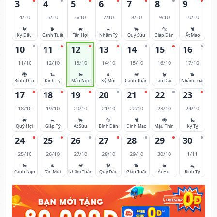
3
4
5
6
7
8
9
4/10
5/10
6/10
7/10
8/10
9/10
10/10
🐓
🐕
🐖
🐀
🐂
🐅
🐈
Kỷ Dậu
Canh Tuất
Tân Hợi
Nhâm Tý
Quý Sửu
Giáp Dần
Ất Mão
10
11
12
13
14
15
16
11/10
12/10
13/10
14/10
15/10
16/10
17/10
🐉
🐍
🐎
🐐
🐒
🐓
🐕
Bính Thìn
Đinh Tỵ
Mậu Ngọ
Kỷ Mùi
Canh Thân
Tân Dậu
Nhâm Tuất
17
18
19
20
21
22
23
18/10
19/10
20/10
21/10
22/10
23/10
24/10
🐖
🐀
🐂
🐅
🐈
🐉
🐍
Quý Hợi
Giáp Tý
Ất Sửu
Bính Dần
Đinh Mão
Mậu Thìn
Kỷ Tỵ
24
25
26
27
28
29
30
25/10
26/10
27/10
28/10
29/10
30/10
1/11
🐎
🐐
🐒
🐓
🐕
🐖
🐀
Canh Ngọ
Tân Mùi
Nhâm Thân
Quý Dậu
Giáp Tuất
Ất Hợi
Bính Tý