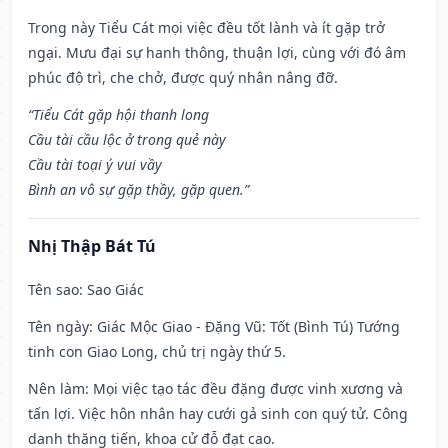
Trong này Tiểu Cát mọi việc đều tốt lành và ít gặp trở
ngại. Mưu đại sự hanh thông, thuận lợi, cùng với đó âm
phúc độ trì, che chở, được quý nhân nâng đỡ.
“Tiểu Cát gặp hội thanh long
Cầu tài cầu lộc ở trong quẻ này
Cầu tài toại ý vui vầy
Bình an vô sự gặp thầy, gặp quen.”
Nhị Thập Bát Tú
Tên sao
: Sao Giác
Tên ngày
: Giác Mộc Giao - Đặng Vũ: Tốt (Bình Tú) Tướng
tinh con Giao Long, chủ trị ngày thứ 5.
Nên làm
: Mọi việc tạo tác đều đặng được vinh xương và
tấn lợi. Việc hôn nhân hay cưới gả sinh con quý tử. Công
danh thăng tiến, khoa cử đỗ đạt cao.