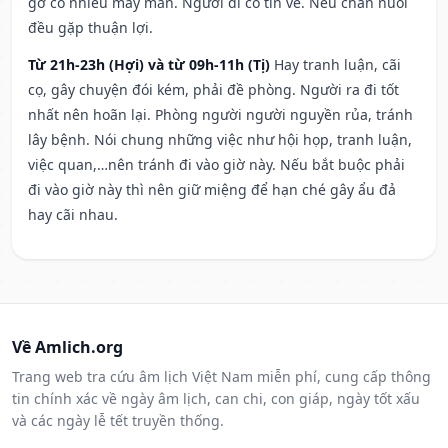
gỡ có nhiều may mắn. Người đi có tin về. Nếu chăn nuôi
đều gặp thuận lợi.
Từ 21h-23h (Hợi) và từ 09h-11h (Tị)
Hay tranh luận, cãi
cọ, gây chuyện đói kém, phải đề phòng. Người ra đi tốt
nhất nên hoãn lại. Phòng người người nguyền rủa, tránh
lây bệnh. Nói chung những việc như hội họp, tranh luận,
việc quan,…nên tránh đi vào giờ này. Nếu bắt buộc phải
đi vào giờ này thì nên giữ miệng để hạn ché gây ẩu đả
hay cãi nhau.
Về Amlich.org
Trang web tra cứu âm lịch Việt Nam miễn phí, cung cấp thông
tin chính xác về ngày âm lịch, can chi, con giáp, ngày tốt xấu
và các ngày lễ tết truyền thống.