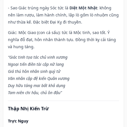
- Sao Giác trúng ngày Sóc tức là
Diệt Một Nhật
: không
nên làm rượu, làm hành chính, lập lò gốm lò nhuộm cũng
như thừa kế. Đặc biệt Đại Kỵ đi thuyền.
Giác: Mộc Giao (con cá sấu): tức là Mộc tinh, sao tốt. Ý
nghĩa đỗ đạt, hôn nhân thành tựu. Đồng thời kỵ cải táng
và hung táng.
“Giác tinh tọa tác chủ vinh xương
Ngoại tiến điền tài cập nữ lang
Giá thú hôn nhân sinh quý tử
Văn nhân cập đệ kiến Quân vương
Duy hữu táng mai bất khả dụng
Tam niên chi hậu, chủ ôn đậu”
Thập Nhị Kiến Trừ
Trực Nguy