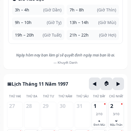
3h – 4h
(Giờ Dần)
7h – 8h
(Giờ Thìn)
9h – 10h
(Giờ Tỵ)
13h – 14h
(Giờ Mùi)
19h – 20h
(Giờ Tuất)
21h – 22h
(Giờ Hợi)
Ngày hôm nay bạn làm gì sẽ quyết định ngày mai bạn là ai.
— Khuyết Danh
Lịch Tháng 11 Năm 1997
THỨ HAI
THỨ BA
THỨ TƯ
THỨ NĂM
THỨ SÁU
THỨ BẢY
CHỦ NHẬT
27
28
29
30
31
1
2
2/10
3/10
🐐
🐒
Đinh Mùi
Mậu Thân