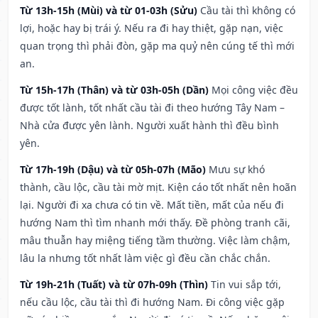
Từ 13h-15h (Mùi) và từ 01-03h (Sửu)
Cầu tài thì không có
lợi, hoặc hay bị trái ý. Nếu ra đi hay thiệt, gặp nạn, việc
quan trọng thì phải đòn, gặp ma quỷ nên cúng tế thì mới
an.
Từ 15h-17h (Thân) và từ 03h-05h (Dần)
Mọi công việc đều
được tốt lành, tốt nhất cầu tài đi theo hướng Tây Nam –
Nhà cửa được yên lành. Người xuất hành thì đều bình
yên.
Từ 17h-19h (Dậu) và từ 05h-07h (Mão)
Mưu sự khó
thành, cầu lộc, cầu tài mờ mịt. Kiện cáo tốt nhất nên hoãn
lại. Người đi xa chưa có tin về. Mất tiền, mất của nếu đi
hướng Nam thì tìm nhanh mới thấy. Đề phòng tranh cãi,
mâu thuẫn hay miệng tiếng tầm thường. Việc làm chậm,
lâu la nhưng tốt nhất làm việc gì đều cần chắc chắn.
Từ 19h-21h (Tuất) và từ 07h-09h (Thìn)
Tin vui sắp tới,
nếu cầu lộc, cầu tài thì đi hướng Nam. Đi công việc gặp