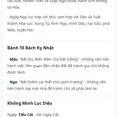
các tuổi: Nhâm Thân và Giáp Ngọ thuộc hành Kim không
sợ Hỏa.
- Ngày Ngọ lục hợp với Mùi, tam hợp với Dần và Tuất
thành Hỏa cục. Xung Tý, hình Ngọ, hình Dậu, hại Sửu, phá
Mão, tuyệt Hợi.
Bành Tổ Bách Kỵ Nhật
-
Mậu
: “Bất thụ điền điền chủ bất tường” - Không nên tiến
hành việc liên quan đến nhận đất để tránh gia chủ không
được lành
-
Ngọ
: “Bất thiêm cái thất chủ canh trương” - Không nên
tiến hành lợp mái nhà để tránh chủ sẽ phải làm lại
Khổng Minh Lục Diệu
Ngày:
Tiểu Cát
- tức ngày Cát.