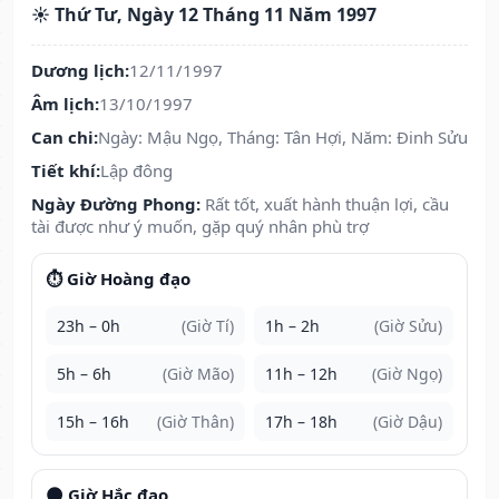
☀️ Thứ Tư, Ngày 12 Tháng 11 Năm 1997
Dương lịch:
12/11/1997
Âm lịch:
13/10/1997
Can chi:
Ngày: Mậu Ngọ, Tháng: Tân Hợi, Năm: Đinh Sửu
Tiết khí:
Lập đông
Ngày Đường Phong:
Rất tốt, xuất hành thuận lợi, cầu
tài được như ý muốn, gặp quý nhân phù trợ
⏱️ Giờ Hoàng đạo
23h – 0h
(Giờ Tí)
1h – 2h
(Giờ Sửu)
5h – 6h
(Giờ Mão)
11h – 12h
(Giờ Ngọ)
15h – 16h
(Giờ Thân)
17h – 18h
(Giờ Dậu)
🌑 Giờ Hắc đạo