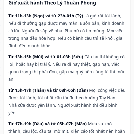
Giờ xuất hành Theo Lý Thuần Phong
Từ 11h-13h (Ngọ) và từ 23h-01h (Tý)
Là giờ rất tốt lành,
nếu đi thường gặp được may mắn. Buôn bán, kinh doanh
có lời. Người đi sắp về nhà. Phụ nữ có tin mừng. Mọi việc
trong nhà đều hòa hợp. Nếu có bệnh cầu thì sẽ khỏi, gia
đình đều mạnh khỏe.
Từ 13h-15h (Mùi) và từ 01-03h (Sửu)
Cầu tài thì không có
lợi, hoặc hay bị trái ý. Nếu ra đi hay thiệt, gặp nạn, việc
quan trọng thì phải đòn, gặp ma quỷ nên cúng tế thì mới
an.
Từ 15h-17h (Thân) và từ 03h-05h (Dần)
Mọi công việc đều
được tốt lành, tốt nhất cầu tài đi theo hướng Tây Nam –
Nhà cửa được yên lành. Người xuất hành thì đều bình
yên.
Từ 17h-19h (Dậu) và từ 05h-07h (Mão)
Mưu sự khó
thành, cầu lộc, cầu tài mờ mịt. Kiện cáo tốt nhất nên hoãn