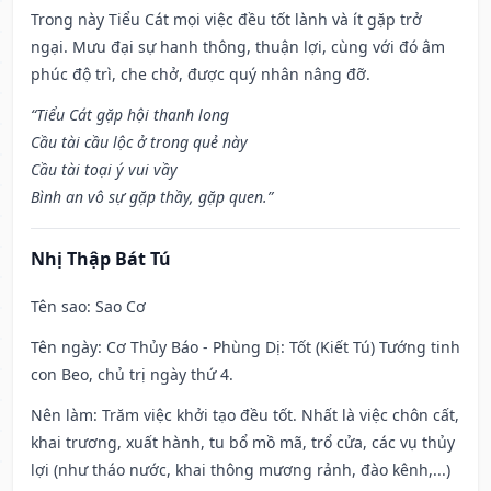
Trong này Tiểu Cát mọi việc đều tốt lành và ít gặp trở
ngại. Mưu đại sự hanh thông, thuận lợi, cùng với đó âm
phúc độ trì, che chở, được quý nhân nâng đỡ.
“Tiểu Cát gặp hội thanh long
Cầu tài cầu lộc ở trong quẻ này
Cầu tài toại ý vui vầy
Bình an vô sự gặp thầy, gặp quen.”
Nhị Thập Bát Tú
Tên sao
: Sao Cơ
Tên ngày
: Cơ Thủy Báo - Phùng Dị: Tốt (Kiết Tú) Tướng tinh
con Beo, chủ trị ngày thứ 4.
Nên làm
: Trăm việc khởi tạo đều tốt. Nhất là việc chôn cất,
khai trương, xuất hành, tu bổ mồ mã, trổ cửa, các vụ thủy
lợi (như tháo nước, khai thông mương rảnh, đào kênh,...)