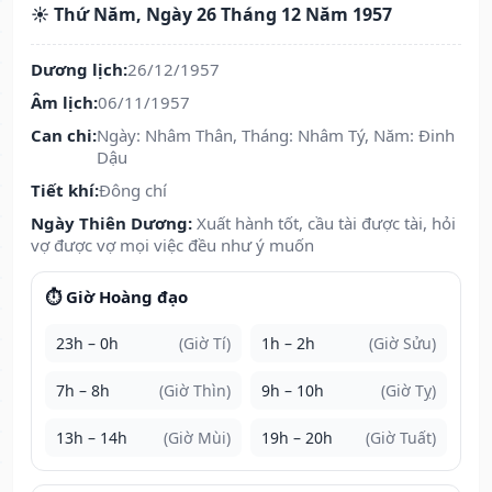
☀️ Thứ Năm, Ngày 26 Tháng 12 Năm 1957
Dương lịch:
26/12/1957
Âm lịch:
06/11/1957
Can chi:
Ngày: Nhâm Thân, Tháng: Nhâm Tý, Năm: Đinh
Dậu
Tiết khí:
Đông chí
Ngày Thiên Dương:
Xuất hành tốt, cầu tài được tài, hỏi
vợ được vợ mọi việc đều như ý muốn
⏱️ Giờ Hoàng đạo
23h – 0h
(Giờ Tí)
1h – 2h
(Giờ Sửu)
7h – 8h
(Giờ Thìn)
9h – 10h
(Giờ Tỵ)
13h – 14h
(Giờ Mùi)
19h – 20h
(Giờ Tuất)