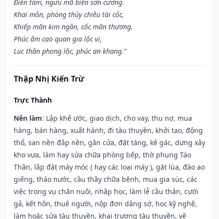
Điền tàm, ngưu mã biến sơn cương.
Khai môn, phóng thủy chiêu tài cốc,
Khiếp mãn kim ngân, cốc mãn thương.
Phúc ấm cao quan gia lộc vị,
Lục thân phong lộc, phúc an khang.”
Thập Nhị Kiến Trừ
Trực Thành
Nên làm
: Lập khế ước, giao dịch, cho vay, thu nợ, mua
hàng, bán hàng, xuất hành, đi tàu thuyền, khởi tạo, động
thổ, san nền đắp nền, gắn cửa, đặt táng, kê gác, dựng xây
kho vựa, làm hay sửa chữa phòng bếp, thờ phụng Táo
Thần, lắp đặt máy móc ( hay các loại máy ), gặt lúa, đào ao
giếng, tháo nước, cầu thầy chữa bệnh, mua gia súc, các
việc trong vụ chăn nuôi, nhập học, làm lễ cầu thân, cưới
gả, kết hôn, thuê người, nộp đơn dâng sớ, học kỹ nghệ,
làm hoặc sửa tàu thuyền, khai trương tàu thuyền, vẽ