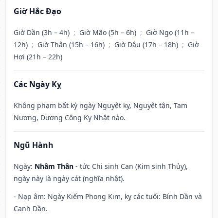
Giờ Hắc Đạo
Giờ Dần (3h – 4h)
;
Giờ Mão (5h – 6h)
;
Giờ Ngọ (11h –
12h)
;
Giờ Thân (15h – 16h)
;
Giờ Dậu (17h – 18h)
;
Giờ
Hợi (21h – 22h)
Các Ngày Kỵ
Không phạm bất kỳ ngày Nguyệt kỵ, Nguyệt tận, Tam
Nương, Dương Công Kỵ Nhật nào.
Ngũ Hành
Ngày:
Nhâm Thân
- tức Chi sinh Can (Kim sinh Thủy),
ngày này là ngày cát (nghĩa nhật).
- Nạp âm: Ngày Kiếm Phong Kim, kỵ các tuổi: Bính Dần và
Canh Dần.