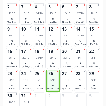
2
3
4
5
6
7
8
12/10
13/10
14/10
15/10
16/10
17/10
18/10
🐒
🐓
🐕
🐖
🐀
🐂
🐅
Mậu Thân
Kỷ Dậu
Canh Tuất
Tân Hợi
Nhâm Tý
Quý Sửu
Giáp Dần
9
10
11
12
13
14
15
19/10
20/10
21/10
22/10
23/10
24/10
25/10
🐈
🐉
🐍
🐎
🐐
🐒
🐓
Ất Mão
Bính Thìn
Đinh Tỵ
Mậu Ngọ
Kỷ Mùi
Canh Thân
Tân Dậu
16
17
18
19
20
21
22
26/10
27/10
28/10
29/10
30/10
1/11
2/11
🐕
🐖
🐀
🐂
🐅
🐈
🐉
Nhâm Tuất
Quý Hợi
Giáp Tý
Ất Sửu
Bính Dần
Đinh Mão
Mậu Thìn
23
24
25
26
27
28
29
3/11
4/11
5/11
6/11
7/11
8/11
9/11
🐍
🐎
🐐
🐒
🐓
🐕
🐖
Kỷ Tỵ
Canh Ngọ
Tân Mùi
Nhâm Thân
Quý Dậu
Giáp Tuất
Ất Hợi
30
31
1
2
3
4
5
10/11
11/11