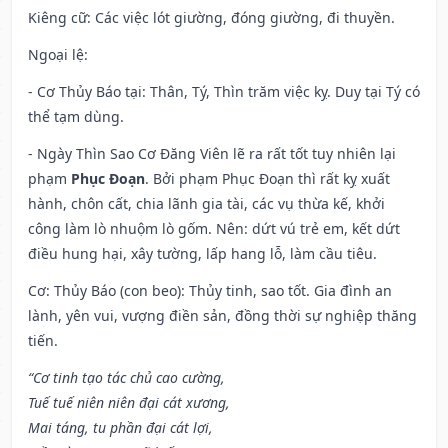
Kiêng cữ
: Các việc lót giường, đóng giường, đi thuyền.
Ngoại lệ
:
- Cơ Thủy Báo tại: Thân, Tý, Thìn trăm việc kỵ. Duy tại Tý có
thể tạm dùng.
- Ngày Thìn Sao Cơ Đăng Viên lẽ ra rất tốt tuy nhiên lại
phạm
Phục Đoạn
. Bởi phạm Phục Đoạn thì rất kỵ xuất
hành, chôn cất, chia lãnh gia tài, các vụ thừa kế, khởi
công làm lò nhuộm lò gốm. Nên: dứt vú trẻ em, kết dứt
điều hung hại, xây tường, lấp hang lỗ, làm cầu tiêu.
Cơ: Thủy Báo (con beo): Thủy tinh, sao tốt. Gia đình an
lành, yên vui, vượng điền sản, đồng thời sự nghiệp thăng
tiến.
“Cơ tinh tạo tác chủ cao cường,
Tuế tuế niên niên đại cát xương,
Mai táng, tu phần đại cát lợi,