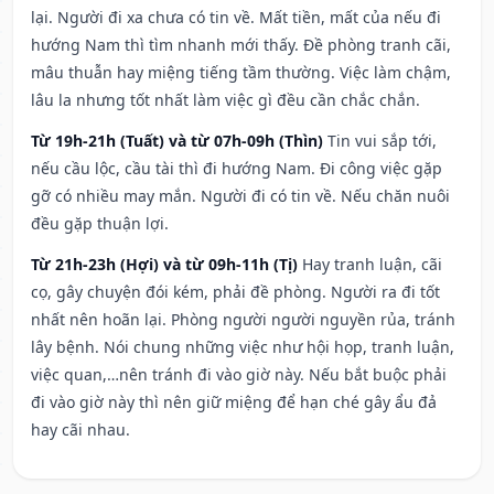
lại. Người đi xa chưa có tin về. Mất tiền, mất của nếu đi
hướng Nam thì tìm nhanh mới thấy. Đề phòng tranh cãi,
mâu thuẫn hay miệng tiếng tầm thường. Việc làm chậm,
lâu la nhưng tốt nhất làm việc gì đều cần chắc chắn.
Từ 19h-21h (Tuất) và từ 07h-09h (Thìn)
Tin vui sắp tới,
nếu cầu lộc, cầu tài thì đi hướng Nam. Đi công việc gặp
gỡ có nhiều may mắn. Người đi có tin về. Nếu chăn nuôi
đều gặp thuận lợi.
Từ 21h-23h (Hợi) và từ 09h-11h (Tị)
Hay tranh luận, cãi
cọ, gây chuyện đói kém, phải đề phòng. Người ra đi tốt
nhất nên hoãn lại. Phòng người người nguyền rủa, tránh
lây bệnh. Nói chung những việc như hội họp, tranh luận,
việc quan,…nên tránh đi vào giờ này. Nếu bắt buộc phải
đi vào giờ này thì nên giữ miệng để hạn ché gây ẩu đả
hay cãi nhau.