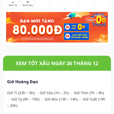
🐀
🐂
Bính Tý
Đinh Sửu
XEM TỐT XẤU NGÀY 26 THÁNG 12
Giờ Hoàng Đạo
Giờ Tí (23h – 0h)
;
Giờ Sửu (1h – 2h)
;
Giờ Thìn (7h – 8h)
;
Giờ Tỵ (9h – 10h)
;
Giờ Mùi (13h – 14h)
;
Giờ Tuất (19h
– 20h)