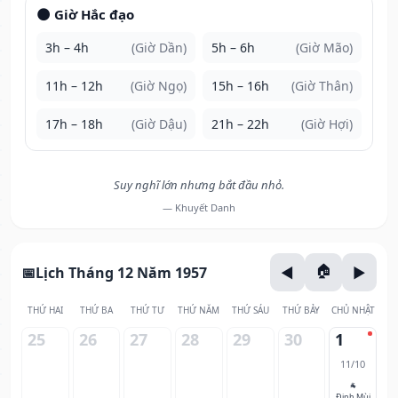
🌑 Giờ Hắc đạo
3h – 4h
(Giờ Dần)
5h – 6h
(Giờ Mão)
11h – 12h
(Giờ Ngọ)
15h – 16h
(Giờ Thân)
17h – 18h
(Giờ Dậu)
21h – 22h
(Giờ Hợi)
Suy nghĩ lớn nhưng bắt đầu nhỏ.
— Khuyết Danh
Lịch Tháng 12 Năm 1957
THỨ HAI
THỨ BA
THỨ TƯ
THỨ NĂM
THỨ SÁU
THỨ BẢY
CHỦ NHẬT
25
26
27
28
29
30
1
11/10
🐐
Đinh Mùi