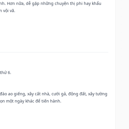
ành. Hơn nữa, dễ gặp những chuyện thị phi hay khẩu
 vội vã.
thứ 6.
c đào ao giếng, xây cất nhà, cưới gả, động đất, xây tường
họn một ngày khác để tiến hành.