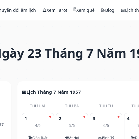
🃏
huyển đổi âm lịch
🔮
Xem Tarot
Xem quẻ
📝
Blog
📅
Lịch t
gày 23 Tháng 7 Năm 1
Lịch Tháng 7 Năm 1957
THỨ HAI
THỨ BA
THỨ TƯ
THỨ
1
2
3
4
57
4/6
5/6
6/6
🐕
🐖
🐀
🐂
Giáp Tuất
Ất Hợi
Bính Tý
Đi