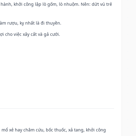
t hành, khởi công lập lò gốm, lò nhuộm. Nên: dứt vú trẻ
àm rượu, kỵ nhất là đi thuyền.
ợi cho việc xây cất và gả cưới.
 mổ xẻ hay châm cứu, bốc thuốc, xả tang, khởi công