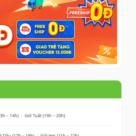
13h – 14h)
;
Giờ Tuất (19h – 20h)
ờ Dậu (17h – 18h)
;
Giờ Hợi (21h – 22h)