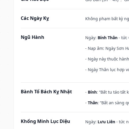
Các Ngày Kỵ
Không phạm bất kỳ ngày
Ngũ Hành
Ngày:
Bính Thân
- tức
- Nạp âm: Ngày Sơn Hạ
- Ngày này thuộc hành
- Ngày Thân lục hợp vớ
Bành Tổ Bách Kỵ Nhật
-
Bính
: “Bất tu táo tấ
-
Thân
: “Bất an sàng 
Khổng Minh Lục Diệu
Ngày:
Lưu Liên
- tức 