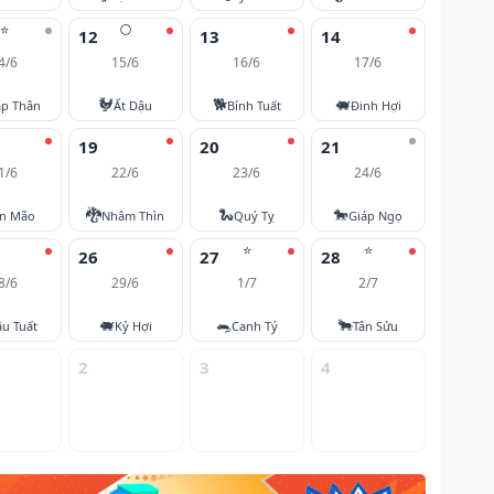
⭐
🌕
12
13
14
4/6
15/6
16/6
17/6
🐓
🐕
🐖
áp Thân
Ất Dậu
Bính Tuất
Đinh Hợi
19
20
21
1/6
22/6
23/6
24/6
🐉
🐍
🐎
ân Mão
Nhâm Thìn
Quý Tỵ
Giáp Ngọ
⭐
⭐
26
27
28
8/6
29/6
1/7
2/7
🐖
🐀
🐂
u Tuất
Kỷ Hợi
Canh Tý
Tân Sửu
2
3
4