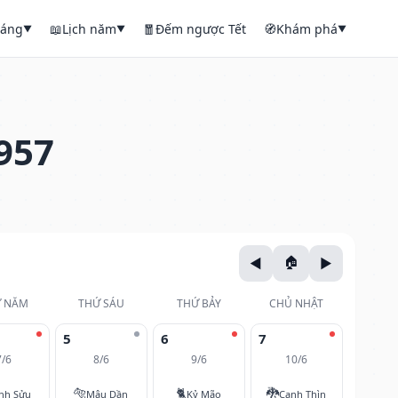
háng
📖
Lịch năm
🧧
Đếm ngược Tết
🧭
Khám phá
▼
▼
▼
957
 NĂM
THỨ SÁU
THỨ BẢY
CHỦ NHẬT
5
6
7
7/6
8/6
9/6
10/6
🐅
🐈
🐉
nh Sửu
Mậu Dần
Kỷ Mão
Canh Thìn