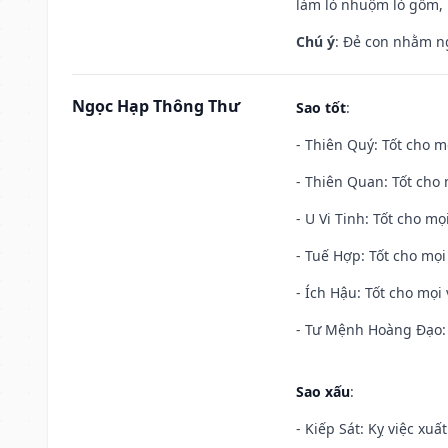
làm lò nhuộm lò gốm,
Chú ý
: Đẻ con nhằm n
Ngọc Hạp Thông Thư
Sao tốt
:
- Thiên Quý: Tốt cho mọ
- Thiên Quan: Tốt cho 
- U Vi Tinh: Tốt cho mọi
- Tuế Hợp: Tốt cho mọi 
- Ích Hậu: Tốt cho mọi 
- Tư Mệnh Hoàng Đạo: 
Sao xấu
:
- Kiếp Sát: Kỵ việc xuấ