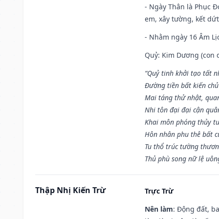
- Ngày Thân là Phục Đo
em, xây tường, kết dứt
- Nhằm ngày 16 Âm Lị
Quỷ: Kim Dương (con dê)
“Quỷ tinh khởi tạo tất 
Đường tiền bất kiến chủ
Mai táng thử nhật, quan
Nhi tôn đại đại cận qu
Khai môn phóng thủy tu
Hôn nhân phu thê bất c
Tu thổ trúc tường thươn
Thủ phù song nữ lệ uôn
Thập Nhị Kiến Trừ
Trực Trừ
Nên làm
: Động đất, b