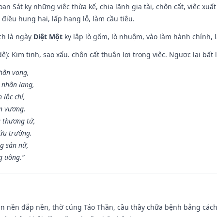
ạn Sát kỵ những việc thừa kế, chia lãnh gia tài, chôn cất, việc xuấ
 điều hung hại, lấp hang lỗ, làm cầu tiêu.
ch là ngày
Diệt Một
kỵ lập lò gốm, lò nhuộm, vào làm hành chính, l
: Kim tinh, sao xấu. chôn cất thuận lợi trong việc. Ngược lại bất l
nhân vong,
 nhân lang,
 lộc chí,
ân vương.
 thương tử,
ửu trường.
g sản nữ,
g uông.”
an nền đắp nền, thờ cúng Táo Thần, cầu thầy chữa bệnh bằng cách