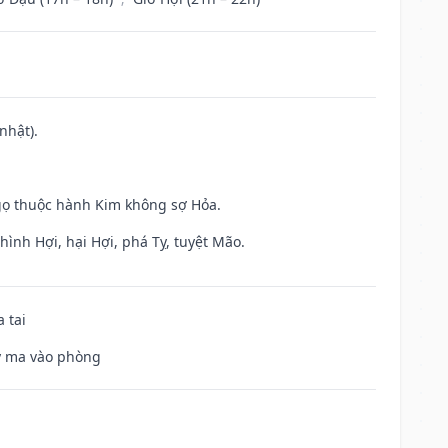
nhật).
gọ thuộc hành Kim không sợ Hỏa.
ình Hợi, hại Hợi, phá Tỵ, tuyệt Mão.
 tai
uỷ ma vào phòng