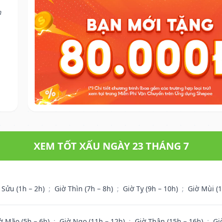
m
XEM TỐT XẤU NGÀY 23 THÁNG 7
 Sửu (1h – 2h)
;
Giờ Thìn (7h – 8h)
;
Giờ Tỵ (9h – 10h)
;
Giờ Mùi (
ờ Mão (5h – 6h)
;
Giờ Ngọ (11h – 12h)
;
Giờ Thân (15h – 16h)
;
Gi