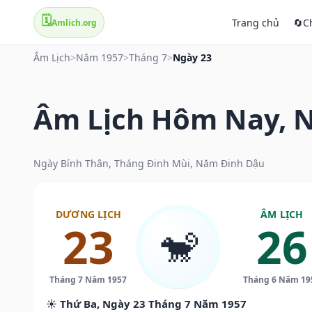
🗓️
Trang chủ
🔄
C
Amlich.org
Âm Lịch
>
Năm 1957
>
Tháng 7
>
Ngày 23
Âm Lịch Hôm Nay, N
Ngày Bính Thân, Tháng Đinh Mùi, Năm Đinh Dậu
DƯƠNG LỊCH
ÂM LỊCH
23
26
🐒
Tháng 7 Năm 1957
Tháng 6 Năm 19
☀️ Thứ Ba, Ngày 23 Tháng 7 Năm 1957