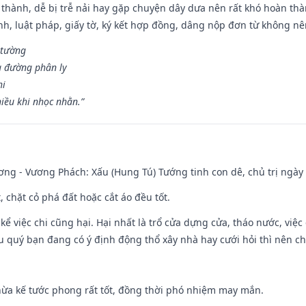
 thành, dễ bị trễ nải hay gặp chuyện dây dưa nên rất khó hoàn th
ính, luật pháp, giấy tờ, ký kết hợp đồng, dâng nộp đơn từ không nên
 tường
a đường phân ly
hi
iều khi nhọc nhằn.”
ng - Vương Phách: Xấu (Hung Tú) Tướng tinh con dê, chủ trị ngày 
t, chặt cỏ phá đất hoặc cắt áo đều tốt.
 kể việc chi cũng hại. Hại nhất là trổ cửa dựng cửa, tháo nước, việ
ếu quý bạn đang có ý định động thổ xây nhà hay cưới hỏi thì nên c
hừa kế tước phong rất tốt, đồng thời phó nhiệm may mắn.