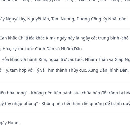
 Nguyệt kỵ, Nguyệt tận, Tam Nương, Dương Công Kỵ Nhật nào.
 Can khắc Chi (Hỏa khắc Kim), ngày này là ngày cát trung bình (chế 
 Hỏa, kỵ các tuổi: Canh Dần và Nhâm Dần.
 Hỏa khắc với hành Kim, ngoại trừ các tuổi: Nhâm Thân và Giáp N
i Tỵ, tam hợp với Tý và Thìn thành Thủy cục. Xung Dần, hình Dần, h
t kiến hỏa ương” - Không nên tiến hành sửa chữa bếp để tránh bị hỏa
quỷ túy nhập phòng” - Không nên tiến hành kê giường để tránh q
ngày Hung.