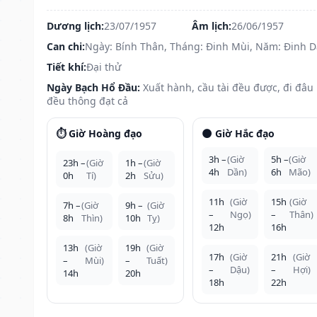
Dương lịch:
23/07/1957
Âm lịch:
26/06/1957
Can chi:
Ngày: Bính Thân, Tháng: Đinh Mùi, Năm: Đinh 
Tiết khí:
Đại thử
Ngày Bạch Hổ Đầu:
Xuất hành, cầu tài đều được, đi đâu
đều thông đạt cả
⏱️ Giờ Hoàng đạo
🌑 Giờ Hắc đạo
3h –
(Giờ
5h –
(Giờ
23h –
(Giờ
1h –
(Giờ
4h
Dần)
6h
Mão)
0h
Tí)
2h
Sửu)
11h
(Giờ
15h
(Giờ
7h –
(Giờ
9h –
(Giờ
–
Ngọ)
–
Thân)
8h
Thìn)
10h
Tỵ)
12h
16h
13h
(Giờ
19h
(Giờ
17h
(Giờ
21h
(Giờ
–
Mùi)
–
Tuất)
–
Dậu)
–
Hợi)
14h
20h
18h
22h