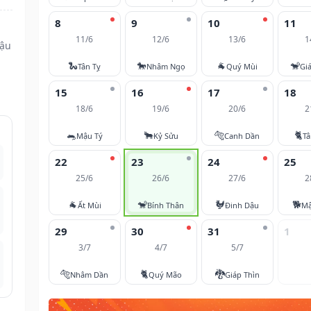
8
9
10
11
11/6
12/6
13/6
1
Dậu
🐍
🐎
🐐
🐒
Tân Tỵ
Nhâm Ngọ
Quý Mùi
Gi
15
16
17
18
18/6
19/6
20/6
2
🐀
🐂
🐅
🐈
Mậu Tý
Kỷ Sửu
Canh Dần
T
22
23
24
25
25/6
26/6
27/6
2
🐐
🐒
🐓
🐕
Ất Mùi
Bính Thân
Đinh Dậu
Mậ
29
30
31
1
3/7
4/7
5/7
🐅
🐈
🐉
Nhâm Dần
Quý Mão
Giáp Thìn