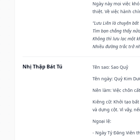
Ngày này mọi việc khó
thiệt. Về việc hành ch
“Lưu Liên là chuyện bất
Tìm bạn chẳng thấy nử
Không thì lưu lạc một k
Nhiều đường trắc trở nh
Nhị Thập Bát Tú
Tên sao
: Sao Quỷ
Tên ngày
: Quỷ Kim Dươ
Nên làm
: Việc chôn cấ
Kiêng cữ
: Khởi tạo bất
và dựng cột. Vì vậy, n
Ngoại lệ
:
- Ngày Tý Đăng Viên t