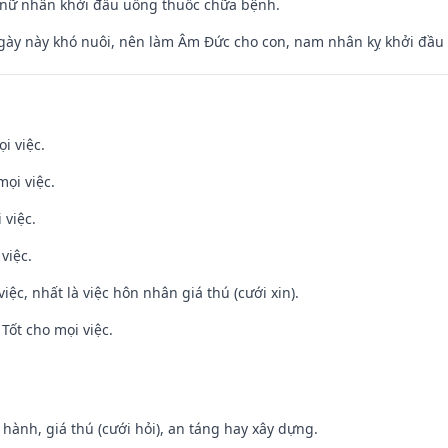
 nữ nhân khởi đầu uống thuốc chữa bệnh.
gày này khó nuôi, nên làm Âm Đức cho con, nam nhân kỵ khởi đầu
i việc.
mọi việc.
 việc.
việc.
việc, nhất là việc hôn nhân giá thú (cưới xin).
Tốt cho mọi việc.
t hành, giá thú (cưới hỏi), an táng hay xây dựng.