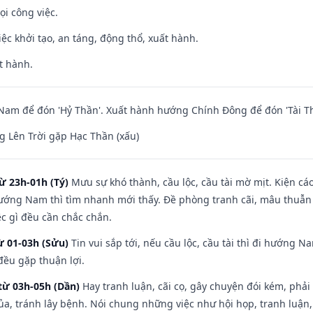
ọi công việc.
việc khởi tạo, an táng, động thổ, xuất hành.
t hành.
am để đón 'Hỷ Thần'. Xuất hành hướng Chính Đông để đón 'Tài Th
 Lên Trời gặp Hạc Thần (xấu)
ừ 23h-01h (Tý)
Mưu sự khó thành, cầu lộc, cầu tài mờ mịt. Kiện cáo
hướng Nam thì tìm nhanh mới thấy. Đề phòng tranh cãi, mâu thuẫn
ệc gì đều cần chắc chắn.
ừ 01-03h (Sửu)
Tin vui sắp tới, nếu cầu lộc, cầu tài thì đi hướng 
đều gặp thuận lợi.
từ 03h-05h (Dần)
Hay tranh luận, cãi cọ, gây chuyện đói kém, phải
a, tránh lây bệnh. Nói chung những việc như hội họp, tranh luận,