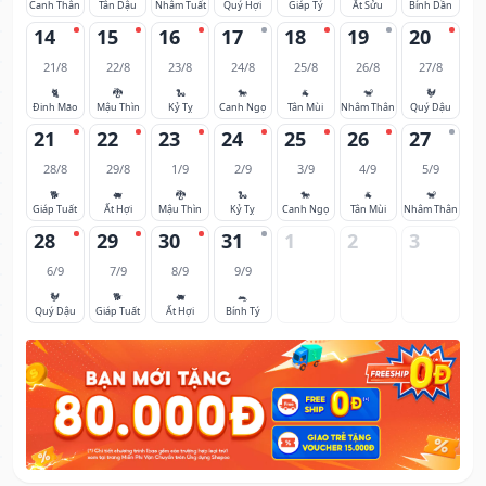
Canh Thân
Tân Dậu
Nhâm Tuất
Quý Hợi
Giáp Tý
Ất Sửu
Bính Dần
14
15
16
17
18
19
20
21/8
22/8
23/8
24/8
25/8
26/8
27/8
🐈
🐉
🐍
🐎
🐐
🐒
🐓
Đinh Mão
Mậu Thìn
Kỷ Tỵ
Canh Ngọ
Tân Mùi
Nhâm Thân
Quý Dậu
21
22
23
24
25
26
27
28/8
29/8
1/9
2/9
3/9
4/9
5/9
🐕
🐖
🐉
🐍
🐎
🐐
🐒
Giáp Tuất
Ất Hợi
Mậu Thìn
Kỷ Tỵ
Canh Ngọ
Tân Mùi
Nhâm Thân
28
29
30
31
1
2
3
6/9
7/9
8/9
9/9
🐓
🐕
🐖
🐀
Quý Dậu
Giáp Tuất
Ất Hợi
Bính Tý