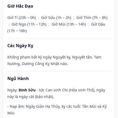
Giờ Hắc Đạo
Giờ Tí (23h – 0h)
;
Giờ Sửu (1h – 2h)
;
Giờ Thìn (7h – 8h)
;
Giờ Ngọ (11h – 12h)
;
Giờ Mùi (13h – 14h)
;
Giờ Dậu
(17h – 18h)
Các Ngày Kỵ
Không phạm bất kỳ ngày Nguyệt kỵ, Nguyệt tận, Tam
Nương, Dương Công Kỵ Nhật nào.
Ngũ Hành
Ngày:
Đinh Sửu
- tức Can sinh Chi (Hỏa sinh Thổ), ngày
này là ngày cát (bảo nhật).
- Nạp âm: Ngày Giản Hạ Thủy, kỵ các tuổi: Tân Mùi và Kỷ
Mùi.