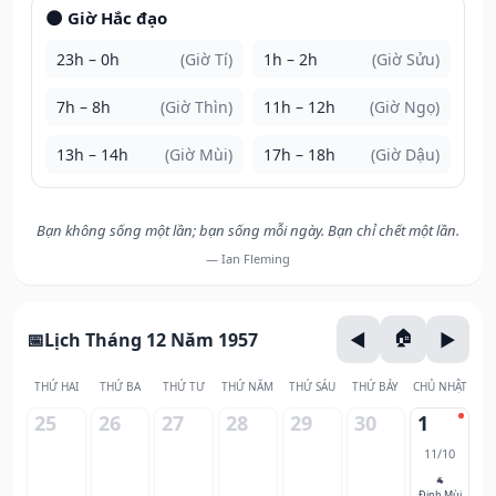
🌑 Giờ Hắc đạo
23h – 0h
(Giờ Tí)
1h – 2h
(Giờ Sửu)
7h – 8h
(Giờ Thìn)
11h – 12h
(Giờ Ngọ)
13h – 14h
(Giờ Mùi)
17h – 18h
(Giờ Dậu)
Bạn không sống một lần; bạn sống mỗi ngày. Bạn chỉ chết một lần.
— Ian Fleming
Lịch Tháng 12 Năm 1957
THỨ HAI
THỨ BA
THỨ TƯ
THỨ NĂM
THỨ SÁU
THỨ BẢY
CHỦ NHẬT
25
26
27
28
29
30
1
11/10
🐐
Đinh Mùi