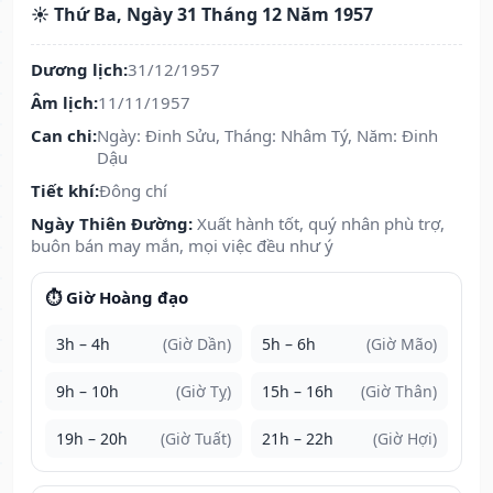
☀️ Thứ Ba, Ngày 31 Tháng 12 Năm 1957
Dương lịch:
31/12/1957
Âm lịch:
11/11/1957
Can chi:
Ngày: Đinh Sửu, Tháng: Nhâm Tý, Năm: Đinh
Dậu
Tiết khí:
Đông chí
Ngày Thiên Đường:
Xuất hành tốt, quý nhân phù trợ,
buôn bán may mắn, mọi việc đều như ý
⏱️ Giờ Hoàng đạo
3h – 4h
(Giờ Dần)
5h – 6h
(Giờ Mão)
9h – 10h
(Giờ Tỵ)
15h – 16h
(Giờ Thân)
19h – 20h
(Giờ Tuất)
21h – 22h
(Giờ Hợi)