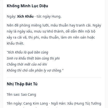
Khổng Minh Lục Diệu
Ngày:
Xích Khẩu
- tức ngày Hung.
Nên đề phòng miệng lưỡi, mâu thuẫn hay tranh cãi. Ngày
này là ngày xấu, mưu sự khó thành, dễ dẫn đến nội bộ
xảy ra cãi vã, thị phi, mâu thuẫn, làm ơn nên oán hoặc
khẩu thiệt.
“Xích Khẩu là quả bần cùng
Sinh ra khẩu thiệt bàn cùng thị phi
Chẳng thời mất của nó khi
Không thì chó cắn phân ly vợ chồng.”
Nhị Thập Bát Tú
Tên sao
: Sao Cang
Tên ngày
: Cang Kim Long - Ngô Hán: Xấu (Hung Tú) Tướng