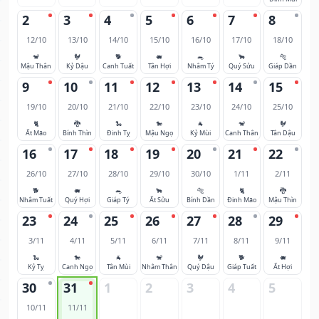
2
3
4
5
6
7
8
12/10
13/10
14/10
15/10
16/10
17/10
18/10
🐒
🐓
🐕
🐖
🐀
🐂
🐅
Mậu Thân
Kỷ Dậu
Canh Tuất
Tân Hợi
Nhâm Tý
Quý Sửu
Giáp Dần
9
10
11
12
13
14
15
19/10
20/10
21/10
22/10
23/10
24/10
25/10
🐈
🐉
🐍
🐎
🐐
🐒
🐓
Ất Mão
Bính Thìn
Đinh Tỵ
Mậu Ngọ
Kỷ Mùi
Canh Thân
Tân Dậu
16
17
18
19
20
21
22
26/10
27/10
28/10
29/10
30/10
1/11
2/11
🐕
🐖
🐀
🐂
🐅
🐈
🐉
Nhâm Tuất
Quý Hợi
Giáp Tý
Ất Sửu
Bính Dần
Đinh Mão
Mậu Thìn
23
24
25
26
27
28
29
3/11
4/11
5/11
6/11
7/11
8/11
9/11
🐍
🐎
🐐
🐒
🐓
🐕
🐖
Kỷ Tỵ
Canh Ngọ
Tân Mùi
Nhâm Thân
Quý Dậu
Giáp Tuất
Ất Hợi
30
31
1
2
3
4
5
10/11
11/11