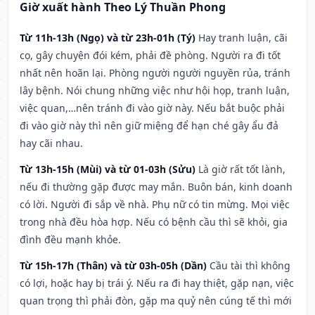
Giờ xuất hành Theo Lý Thuần Phong
Từ 11h-13h (Ngọ) và từ 23h-01h (Tý)
Hay tranh luận, cãi
cọ, gây chuyện đói kém, phải đề phòng. Người ra đi tốt
nhất nên hoãn lại. Phòng người người nguyền rủa, tránh
lây bệnh. Nói chung những việc như hội họp, tranh luận,
việc quan,…nên tránh đi vào giờ này. Nếu bắt buộc phải
đi vào giờ này thì nên giữ miệng để hạn ché gây ẩu đả
hay cãi nhau.
Từ 13h-15h (Mùi) và từ 01-03h (Sửu)
Là giờ rất tốt lành,
nếu đi thường gặp được may mắn. Buôn bán, kinh doanh
có lời. Người đi sắp về nhà. Phụ nữ có tin mừng. Mọi việc
trong nhà đều hòa hợp. Nếu có bệnh cầu thì sẽ khỏi, gia
đình đều mạnh khỏe.
Từ 15h-17h (Thân) và từ 03h-05h (Dần)
Cầu tài thì không
có lợi, hoặc hay bị trái ý. Nếu ra đi hay thiệt, gặp nạn, việc
quan trọng thì phải đòn, gặp ma quỷ nên cúng tế thì mới