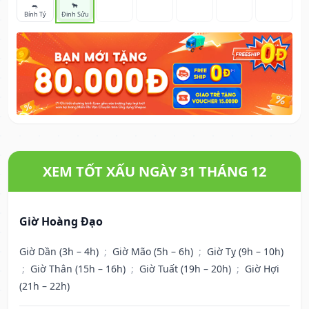
🐀
🐂
Bính Tý
Đinh Sửu
XEM TỐT XẤU NGÀY 31 THÁNG 12
Giờ Hoàng Đạo
Giờ Dần (3h – 4h)
;
Giờ Mão (5h – 6h)
;
Giờ Tỵ (9h – 10h)
;
Giờ Thân (15h – 16h)
;
Giờ Tuất (19h – 20h)
;
Giờ Hợi
(21h – 22h)