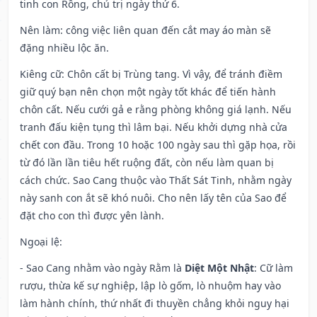
tinh con Rồng, chủ trị ngày thứ 6.
Nên làm
: công việc liên quan đến cắt may áo màn sẽ
đặng nhiều lộc ăn.
Kiêng cữ
: Chôn cất bị Trùng tang. Vì vậy, để tránh điềm
giữ quý bạn nên chọn một ngày tốt khác để tiến hành
chôn cất. Nếu cưới gả e rằng phòng không giá lạnh. Nếu
tranh đấu kiện tụng thì lâm bại. Nếu khởi dựng nhà cửa
chết con đầu. Trong 10 hoặc 100 ngày sau thì gặp họa, rồi
từ đó lần lần tiêu hết ruộng đất, còn nếu làm quan bị
cách chức. Sao Cang thuộc vào Thất Sát Tinh, nhằm ngày
này sanh con ắt sẽ khó nuôi. Cho nên lấy tên của Sao để
đặt cho con thì được yên lành.
Ngoại lệ
:
- Sao Cang nhằm vào ngày Rằm là
Diệt Một Nhật
: Cữ làm
rượu, thừa kế sự nghiệp, lập lò gốm, lò nhuộm hay vào
làm hành chính, thứ nhất đi thuyền chẳng khỏi nguy hại