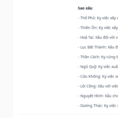
Sao xấu
:
- Thổ Phủ: Kỵ việc xây
- Thiên Ôn: Kỵ việc xâ
- Hoả Tai: Xấu đối với 
- Lục Bất Thành: Xấu đ
- Thần Cách: Kỵ cúng b
- Ngũ Quỹ: Kỵ việc xuấ
- Cửu Không: Kỵ việc x
- Lôi Công: Xấu với vi
- Nguyệt Hình: Xấu cho
- Dương Thác: Kỵ việc x