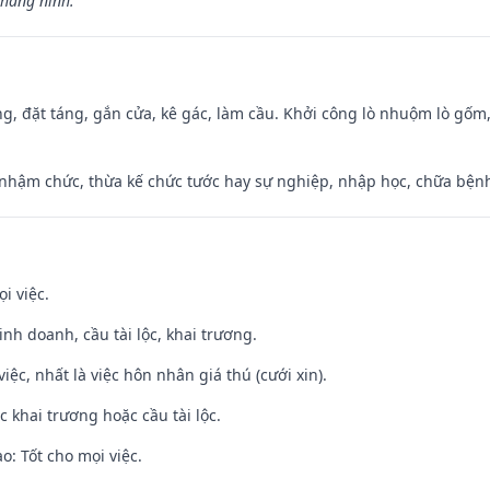
khang ninh.”
ng, đặt táng, gắn cửa, kê gác, làm cầu. Khởi công lò nhuộm lò gốm,
 nhậm chức, thừa kế chức tước hay sự nghiệp, nhập học, chữa bện
i việc.
 kinh doanh, cầu tài lộc, khai trương.
việc, nhất là việc hôn nhân giá thú (cưới xin).
c khai trương hoặc cầu tài lộc.
: Tốt cho mọi việc.