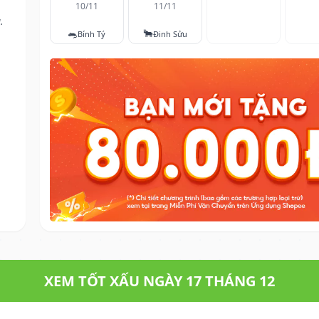
10/11
11/11
.
🐀
🐂
Bính Tý
Đinh Sửu
XEM TỐT XẤU NGÀY 17 THÁNG 12