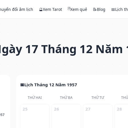
🃏
huyển đổi âm lịch
🔮
Xem Tarot
Xem quẻ
📝
Blog
📅
Lịch t
gày 17 Tháng 12 Năm 
Lịch Tháng 12 Năm 1957
THỨ HAI
THỨ BA
THỨ TƯ
THỨ
25
26
27
28
957