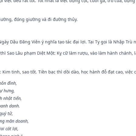
i việc đều rất tốt. Tốt nhất là việc dựng cột, cưới gả, trổ cửa, dựng
 giường, đóng giường và đi đường thủy.
gày Dậu Đăng Viên ý nghĩa tạo tác đại lợi. Tại Tỵ gọi là Nhập Trù nê
 thì Sao Lâu phạm Diệt Một: Kỵ cữ làm rượu, vào làm hành chánh, l
 Kim tinh, sao tốt. Tiền bạc thì dồi dào, học hành đỗ đạt cao, việc cư
môn đình,
sự hưng,
h nhật tiến,
hanh danh.
quý tử,
ơng mãn doanh,
i cát lợi,