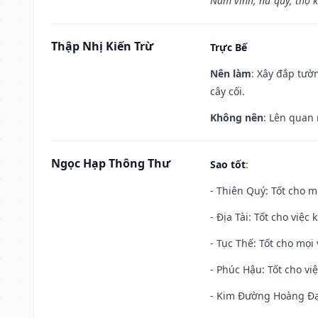
Nam vinh, nữ quý, thọ 
Thập Nhị Kiến Trừ
Trực Bế
Nên làm
: Xây đắp tườ
cây cối.
Không nên
: Lên quan
Ngọc Hạp Thông Thư
Sao tốt
:
- Thiên Quý: Tốt cho mọ
- Địa Tài: Tốt cho việc
- Tục Thế: Tốt cho mọi 
- Phúc Hậu: Tốt cho việ
- Kim Đường Hoàng Đạo