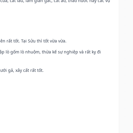
 cửa, cất lầu, làm giàn gác, cắt áo, tháo nước hay các vụ
n rất tốt. Tại Sửu thì tốt vừa vừa.
ập lò gốm lò nhuộm, thừa kế sự nghiệp và rất kỵ đi
ới gả, xây cất rất tốt.