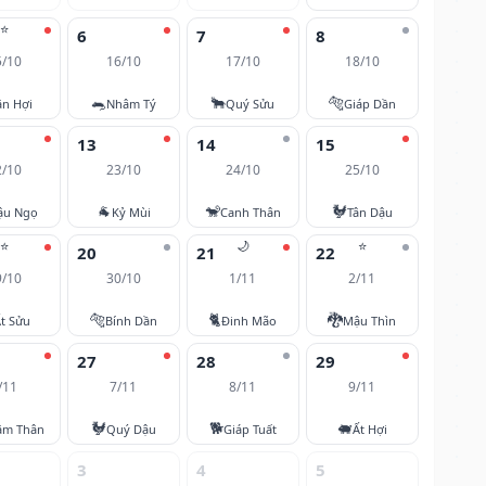
⭐
6
7
8
5/10
16/10
17/10
18/10
🐀
🐂
🐅
ân Hợi
Nhâm Tý
Quý Sửu
Giáp Dần
13
14
15
2/10
23/10
24/10
25/10
🐐
🐒
🐓
ậu Ngọ
Kỷ Mùi
Canh Thân
Tân Dậu
⭐
🌙
⭐
20
21
22
9/10
30/10
1/11
2/11
🐅
🐈
🐉
t Sửu
Bính Dần
Đinh Mão
Mậu Thìn
27
28
29
/11
7/11
8/11
9/11
🐓
🐕
🐖
âm Thân
Quý Dậu
Giáp Tuất
Ất Hợi
3
4
5