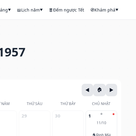
háng
📖
Lịch năm
🧧
Đếm ngược Tết
🧭
Khám phá
▼
▼
▼
1957
 NĂM
THỨ SÁU
THỨ BẢY
CHỦ NHẬT
⭐
29
30
1
11/10
🐐
Đinh Mùi