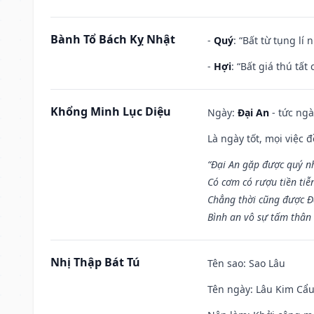
Bành Tổ Bách Kỵ Nhật
-
Quý
: “Bất từ tụng lí
-
Hợi
: “Bất giá thú tấ
Khổng Minh Lục Diệu
Ngày:
Đại An
- tức ngà
Là ngày tốt, mọi việc
“Đại An gặp được quý n
Có cơm có rượu tiền tiễ
Chẳng thời cũng được Đ
Bình an vô sự tấm thân
Nhị Thập Bát Tú
Tên sao
: Sao Lâu
Tên ngày
: Lâu Kim Cẩu