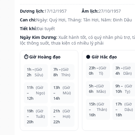
Dương lịch:
17/12/1957
Âm lịch:
27/10/1957
Can chi:
Ngày: Quý Hợi, Tháng: Tân Hợi, Năm: Đinh Dậu
Tiết khí:
Đại tuyết
Ngày Kim Dương:
Xuất hành tốt, có quý nhân phù trợ, t
lộc thông suốt, thưa kiện có nhiều lý phải
⏱️ Giờ Hoàng đạo
🌑 Giờ Hắc đạo
23h –
(Giờ
3h –
(Giờ
1h –
(Giờ
7h –
(Giờ
0h
Tí)
4h
Dần)
2h
Sửu)
8h
Thìn)
5h –
(Giờ
9h –
(Giờ
11h
(Giờ
13h
(Giờ
6h
Mão)
10h
Tỵ)
–
Ngọ)
–
Mùi)
12h
14h
15h
(Giờ
17h
(Giờ
–
Thân)
–
Dậu)
19h
(Giờ
21h
(Giờ
16h
18h
–
Tuất)
–
Hợi)
20h
22h