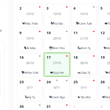
2
3
4
5
12/10
13/10
14/10
1
🐒
🐓
🐕
🐖
Mậu Thân
Kỷ Dậu
Canh Tuất
T
ài
9
10
11
12
19/10
20/10
21/10
2
🐈
🐉
🐍
🐎
Ất Mão
Bính Thìn
Đinh Tỵ
M
16
17
18
19
26/10
27/10
28/10
2
🐕
🐖
🐀
🐂
Nhâm Tuất
Quý Hợi
Giáp Tý
Ấ
⭐
23
24
25
26
3/11
4/11
5/11
6
🐍
🐎
🐐
🐒
Kỷ Tỵ
Canh Ngọ
Tân Mùi
Nh
30
31
1
2