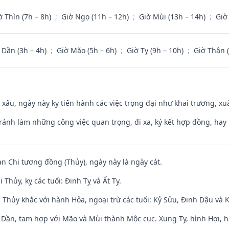
ờ Thìn (7h – 8h)
;
Giờ Ngọ (11h – 12h)
;
Giờ Mùi (13h – 14h)
;
Giờ
 Dần (3h – 4h)
;
Giờ Mão (5h – 6h)
;
Giờ Tỵ (9h – 10h)
;
Giờ Thân 
y xấu, ngày này kỵ tiến hành các việc trọng đại như khai trương, xuấ
Tránh làm những công việc quan trọng, đi xa, ký kết hợp đồng, hay 
an Chi tương đồng (Thủy), ngày này là ngày cát.
Thủy, kỵ các tuổi: Đinh Tỵ và Ất Tỵ.
 Thủy khắc với hành Hỏa, ngoại trừ các tuổi: Kỷ Sửu, Đinh Dậu và
i Dần, tam hợp với Mão và Mùi thành Mộc cục. Xung Tỵ, hình Hợi, h