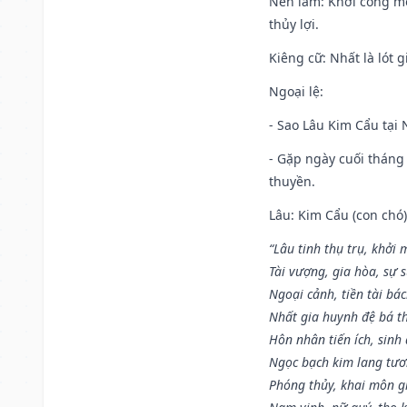
Nên làm
: Khởi công mọ
thủy lợi.
Kiêng cữ
: Nhất là lót
Ngoại lệ
:
- Sao Lâu Kim Cẩu tại N
- Gặp ngày cuối tháng
thuyền.
Lâu: Kim Cẩu (con chó):
“Lâu tinh thụ trụ, khởi 
Tài vượng, gia hòa, sự 
Ngoại cảnh, tiền tài bác
Nhất gia huynh đệ bá t
Hôn nhân tiến ích, sinh 
Ngọc bạch kim lang tư
Phóng thủy, khai môn gia