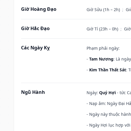
Giờ Hoàng Đạo
Giờ Sửu (1h – 2h)
;
Gi
Giờ Hắc Đạo
Giờ Tí (23h – 0h)
;
Giờ
Các Ngày Kỵ
Phạm phải ngày:
-
Tam Nương
: Là ngà
-
Kim Thần Thất Sát
: 
Ngũ Hành
Ngày:
Quý Hợi
- tức C
- Nạp âm: Ngày Đại Hải 
- Ngày này thuộc hành
- Ngày Hợi lục hợp vớ