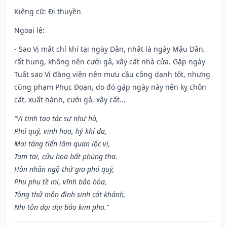
Kiêng cữ
: Đi thuyền
Ngoại lệ
:
- Sao Vị mất chí khí tại ngày Dần, nhất là ngày Mậu Dần,
rất hung, không nên cưới gả, xây cất nhà cửa. Gặp ngày
Tuất sao Vị đăng viên nên mưu cầu công danh tốt, nhưng
cũng phạm Phục Đoạn, do đó gặp ngày này nên kỵ chôn
cất, xuất hành, cưới gả, xây cất...
“Vị tinh tạo tác sự như hà,
Phú quý, vinh hoa, hỷ khí đa,
Mai táng tiến lâm quan lộc vị,
Tam tai, cửu họa bất phùng tha.
Hôn nhân ngộ thử gia phú quý,
Phu phụ tề mi, vĩnh bảo hòa,
Tòng thử môn đình sinh cát khánh,
Nhi tôn đại đại bảo kim pha.”