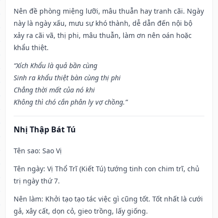
Nên đề phòng miệng lưỡi, mâu thuẫn hay tranh cãi. Ngày
này là ngày xấu, mưu sự khó thành, dễ dẫn đến nội bộ
xảy ra cãi vã, thị phi, mâu thuẫn, làm ơn nên oán hoặc
khẩu thiệt.
“Xích Khẩu là quả bần cùng
Sinh ra khẩu thiệt bàn cùng thị phi
Chẳng thời mất của nó khi
Không thì chó cắn phân ly vợ chồng.”
Nhị Thập Bát Tú
Tên sao
: Sao Vị
Tên ngày
: Vị Thổ Trĩ (Kiết Tú) tướng tinh con chim trĩ, chủ
trị ngày thứ 7.
Nên làm
: Khởi tạo tạo tác việc gì cũng tốt. Tốt nhất là cưới
gả, xây cất, dọn cỏ, gieo trồng, lấy giống.