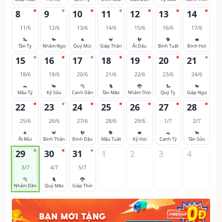
8
9
10
11
12
13
14
11/6
12/6
13/6
14/6
15/6
16/6
17/6
🐍
🐎
🐐
🐒
🐓
🐕
🐖
Tân Tỵ
Nhâm Ngọ
Quý Mùi
Giáp Thân
Ất Dậu
Bính Tuất
Đinh Hợi
15
16
17
18
19
20
21
18/6
19/6
20/6
21/6
22/6
23/6
24/6
🐀
🐂
🐅
🐈
🐉
🐍
🐎
Mậu Tý
Kỷ Sửu
Canh Dần
Tân Mão
Nhâm Thìn
Quý Tỵ
Giáp Ngọ
22
23
24
25
26
27
28
25/6
26/6
27/6
28/6
29/6
1/7
2/7
🐐
🐒
🐓
🐕
🐖
🐀
🐂
Ất Mùi
Bính Thân
Đinh Dậu
Mậu Tuất
Kỷ Hợi
Canh Tý
Tân Sửu
29
30
31
1
2
3
4
3/7
4/7
5/7
🐅
🐈
🐉
Nhâm Dần
Quý Mão
Giáp Thìn