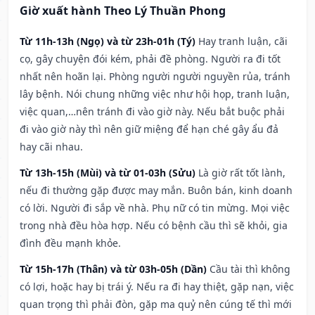
Giờ xuất hành Theo Lý Thuần Phong
Từ 11h-13h (Ngọ) và từ 23h-01h (Tý)
Hay tranh luận, cãi
cọ, gây chuyện đói kém, phải đề phòng. Người ra đi tốt
nhất nên hoãn lại. Phòng người người nguyền rủa, tránh
lây bệnh. Nói chung những việc như hội họp, tranh luận,
việc quan,…nên tránh đi vào giờ này. Nếu bắt buộc phải
đi vào giờ này thì nên giữ miệng để hạn ché gây ẩu đả
hay cãi nhau.
Từ 13h-15h (Mùi) và từ 01-03h (Sửu)
Là giờ rất tốt lành,
nếu đi thường gặp được may mắn. Buôn bán, kinh doanh
có lời. Người đi sắp về nhà. Phụ nữ có tin mừng. Mọi việc
trong nhà đều hòa hợp. Nếu có bệnh cầu thì sẽ khỏi, gia
đình đều mạnh khỏe.
Từ 15h-17h (Thân) và từ 03h-05h (Dần)
Cầu tài thì không
có lợi, hoặc hay bị trái ý. Nếu ra đi hay thiệt, gặp nạn, việc
quan trọng thì phải đòn, gặp ma quỷ nên cúng tế thì mới