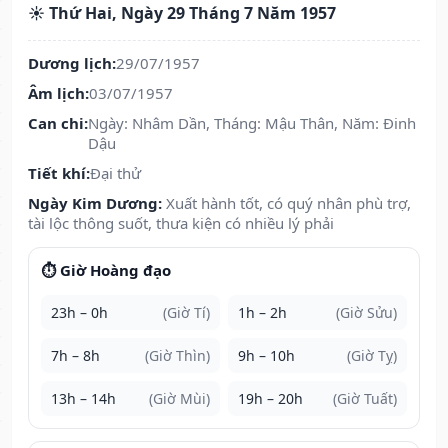
☀️ Thứ Hai, Ngày 29 Tháng 7 Năm 1957
Dương lịch:
29/07/1957
Âm lịch:
03/07/1957
Can chi:
Ngày: Nhâm Dần, Tháng: Mậu Thân, Năm: Đinh
Dậu
Tiết khí:
Đại thử
Ngày Kim Dương:
Xuất hành tốt, có quý nhân phù trợ,
tài lộc thông suốt, thưa kiện có nhiều lý phải
⏱️ Giờ Hoàng đạo
23h – 0h
(Giờ Tí)
1h – 2h
(Giờ Sửu)
7h – 8h
(Giờ Thìn)
9h – 10h
(Giờ Tỵ)
13h – 14h
(Giờ Mùi)
19h – 20h
(Giờ Tuất)