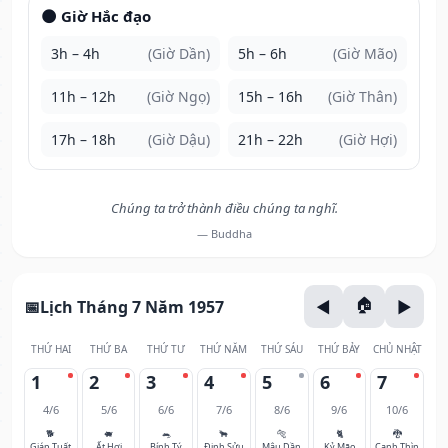
🌑 Giờ Hắc đạo
3h – 4h
(Giờ Dần)
5h – 6h
(Giờ Mão)
11h – 12h
(Giờ Ngọ)
15h – 16h
(Giờ Thân)
17h – 18h
(Giờ Dậu)
21h – 22h
(Giờ Hợi)
Chúng ta trở thành điều chúng ta nghĩ.
— Buddha
Lịch Tháng 7 Năm 1957
THỨ HAI
THỨ BA
THỨ TƯ
THỨ NĂM
THỨ SÁU
THỨ BẢY
CHỦ NHẬT
1
2
3
4
5
6
7
4/6
5/6
6/6
7/6
8/6
9/6
10/6
🐕
🐖
🐀
🐂
🐅
🐈
🐉
Giáp Tuất
Ất Hợi
Bính Tý
Đinh Sửu
Mậu Dần
Kỷ Mão
Canh Thìn