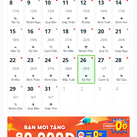
8
9
10
11
12
13
14
11/6
12/6
13/6
14/6
15/6
16/6
17/6
🐍
🐎
🐐
🐒
🐓
🐕
🐖
Tân Tỵ
Nhâm Ngọ
Quý Mùi
Giáp Thân
Ất Dậu
Bính Tuất
Đinh Hợi
15
16
17
18
19
20
21
18/6
19/6
20/6
21/6
22/6
23/6
24/6
🐀
🐂
🐅
🐈
🐉
🐍
🐎
Mậu Tý
Kỷ Sửu
Canh Dần
Tân Mão
Nhâm Thìn
Quý Tỵ
Giáp Ngọ
22
23
24
25
26
27
28
25/6
26/6
27/6
28/6
29/6
1/7
2/7
🐐
🐒
🐓
🐕
🐖
🐀
🐂
Ất Mùi
Bính Thân
Đinh Dậu
Mậu Tuất
Kỷ Hợi
Canh Tý
Tân Sửu
29
30
31
1
2
3
4
3/7
4/7
5/7
🐅
🐈
🐉
Nhâm Dần
Quý Mão
Giáp Thìn