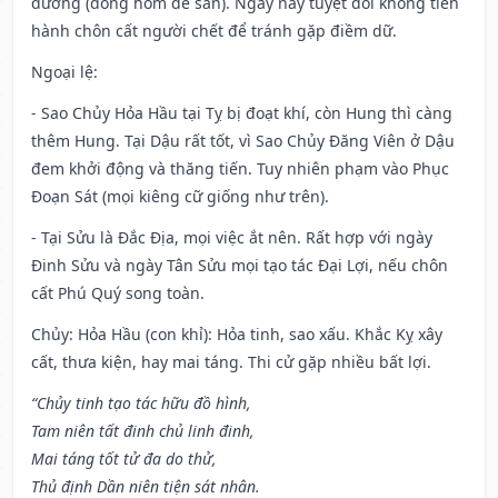
đường (đóng hòm để sẵn). Ngày này tuyệt đối không tiến
hành chôn cất người chết để tránh gặp điềm dữ.
Ngoại lệ
:
- Sao Chủy Hỏa Hầu tại Tỵ bị đoạt khí, còn Hung thì càng
thêm Hung. Tại Dậu rất tốt, vì Sao Chủy Đăng Viên ở Dậu
đem khởi động và thăng tiến. Tuy nhiên phạm vào Phục
Đoạn Sát (mọi kiêng cữ giống như trên).
- Tại Sửu là Đắc Địa, mọi việc ắt nên. Rất hợp với ngày
Đinh Sửu và ngày Tân Sửu mọi tạo tác Đại Lợi, nếu chôn
cất Phú Quý song toàn.
Chủy: Hỏa Hầu (con khỉ): Hỏa tinh, sao xấu. Khắc Kỵ xây
cất, thưa kiện, hay mai táng. Thi cử gặp nhiều bất lợi.
“Chủy tinh tạo tác hữu đồ hình,
Tam niên tất đinh chủ linh đinh,
Mai táng tốt tử đa do thử,
Thủ định Dần niên tiện sát nhân.