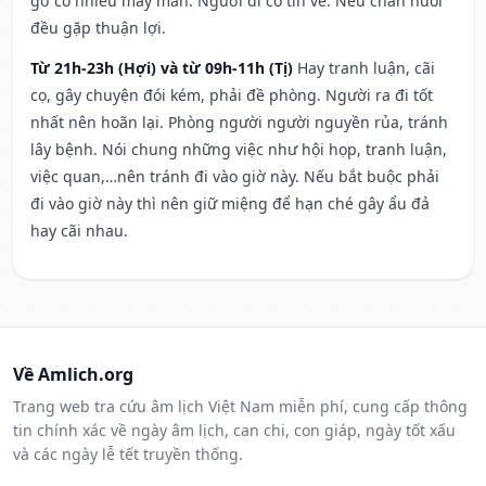
gỡ có nhiều may mắn. Người đi có tin về. Nếu chăn nuôi
đều gặp thuận lợi.
Từ 21h-23h (Hợi) và từ 09h-11h (Tị)
Hay tranh luận, cãi
cọ, gây chuyện đói kém, phải đề phòng. Người ra đi tốt
nhất nên hoãn lại. Phòng người người nguyền rủa, tránh
lây bệnh. Nói chung những việc như hội họp, tranh luận,
việc quan,…nên tránh đi vào giờ này. Nếu bắt buộc phải
đi vào giờ này thì nên giữ miệng để hạn ché gây ẩu đả
hay cãi nhau.
Về Amlich.org
Trang web tra cứu âm lịch Việt Nam miễn phí, cung cấp thông
tin chính xác về ngày âm lịch, can chi, con giáp, ngày tốt xấu
và các ngày lễ tết truyền thống.