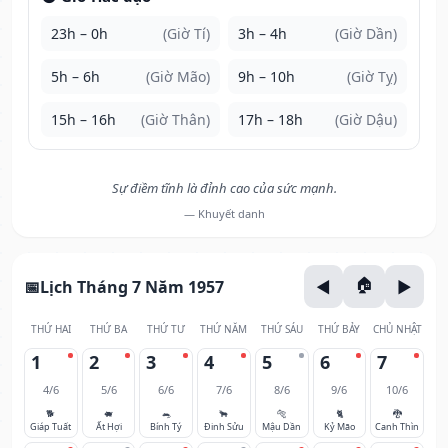
23h – 0h
(Giờ Tí)
3h – 4h
(Giờ Dần)
5h – 6h
(Giờ Mão)
9h – 10h
(Giờ Tỵ)
15h – 16h
(Giờ Thân)
17h – 18h
(Giờ Dậu)
Sự điềm tĩnh là đỉnh cao của sức mạnh.
— Khuyết danh
Lịch Tháng 7 Năm 1957
THỨ HAI
THỨ BA
THỨ TƯ
THỨ NĂM
THỨ SÁU
THỨ BẢY
CHỦ NHẬT
1
2
3
4
5
6
7
4/6
5/6
6/6
7/6
8/6
9/6
10/6
🐕
🐖
🐀
🐂
🐅
🐈
🐉
Giáp Tuất
Ất Hợi
Bính Tý
Đinh Sửu
Mậu Dần
Kỷ Mão
Canh Thìn