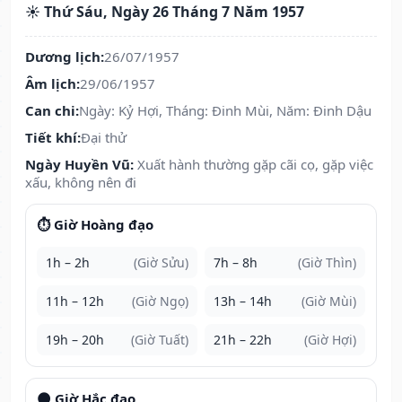
☀️ Thứ Sáu, Ngày 26 Tháng 7 Năm 1957
Dương lịch:
26/07/1957
Âm lịch:
29/06/1957
Can chi:
Ngày: Kỷ Hợi, Tháng: Đinh Mùi, Năm: Đinh Dậu
Tiết khí:
Đại thử
Ngày Huyền Vũ:
Xuất hành thường gặp cãi cọ, gặp việc
xấu, không nên đi
⏱️ Giờ Hoàng đạo
1h – 2h
(Giờ Sửu)
7h – 8h
(Giờ Thìn)
11h – 12h
(Giờ Ngọ)
13h – 14h
(Giờ Mùi)
19h – 20h
(Giờ Tuất)
21h – 22h
(Giờ Hợi)
🌑 Giờ Hắc đạo