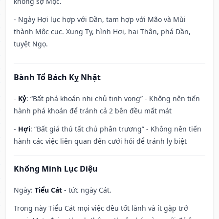
không sợ Mộc.
- Ngày Hợi lục hợp với Dần, tam hợp với Mão và Mùi
thành Mộc cục. Xung Tỵ, hình Hợi, hại Thân, phá Dần,
tuyệt Ngọ.
Bành Tổ Bách Kỵ Nhật
-
Kỷ
: “Bất phá khoán nhị chủ tịnh vong” - Không nên tiến
hành phá khoán để tránh cả 2 bên đều mất mát
-
Hợi
: “Bất giá thú tất chủ phân trương” - Không nên tiến
hành các việc liên quan đến cưới hỏi để tránh ly biệt
Khổng Minh Lục Diệu
Ngày:
Tiểu Cát
- tức ngày Cát.
Trong này Tiểu Cát mọi việc đều tốt lành và ít gặp trở