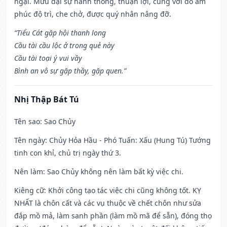
ngại. Mưu đại sự hanh thông, thuận lợi, cùng với đó âm
phúc độ trì, che chở, được quý nhân nâng đỡ.
“Tiểu Cát gặp hội thanh long
Cầu tài cầu lộc ở trong quẻ này
Cầu tài toại ý vui vầy
Bình an vô sự gặp thầy, gặp quen.”
Nhị Thập Bát Tú
Tên sao
: Sao Chủy
Tên ngày
: Chủy Hỏa Hầu - Phó Tuấn: Xấu (Hung Tú) Tướng
tinh con khỉ, chủ trị ngày thứ 3.
Nên làm
: Sao Chủy không nên làm bất kỳ việc chi.
Kiêng cữ
: Khởi công tạo tác việc chi cũng không tốt. KỴ
NHẤT là chôn cất và các vụ thuộc về chết chôn như sửa
đắp mồ mả, làm sanh phần (làm mồ mã để sẵn), đóng thọ