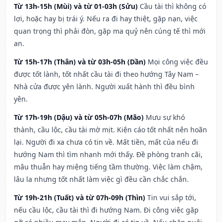
Từ 13h-15h (Mùi) và từ 01-03h (Sửu)
Cầu tài thì không có
lợi, hoặc hay bị trái ý. Nếu ra đi hay thiệt, gặp nạn, việc
quan trọng thì phải đòn, gặp ma quỷ nên cúng tế thì mới
an.
Từ 15h-17h (Thân) và từ 03h-05h (Dần)
Mọi công việc đều
được tốt lành, tốt nhất cầu tài đi theo hướng Tây Nam –
Nhà cửa được yên lành. Người xuất hành thì đều bình
yên.
Từ 17h-19h (Dậu) và từ 05h-07h (Mão)
Mưu sự khó
thành, cầu lộc, cầu tài mờ mịt. Kiện cáo tốt nhất nên hoãn
lại. Người đi xa chưa có tin về. Mất tiền, mất của nếu đi
hướng Nam thì tìm nhanh mới thấy. Đề phòng tranh cãi,
mâu thuẫn hay miệng tiếng tầm thường. Việc làm chậm,
lâu la nhưng tốt nhất làm việc gì đều cần chắc chắn.
Từ 19h-21h (Tuất) và từ 07h-09h (Thìn)
Tin vui sắp tới,
nếu cầu lộc, cầu tài thì đi hướng Nam. Đi công việc gặp