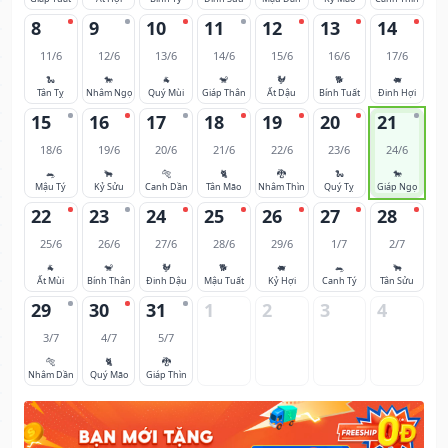
8
9
10
11
12
13
14
11/6
12/6
13/6
14/6
15/6
16/6
17/6
🐍
🐎
🐐
🐒
🐓
🐕
🐖
Tân Tỵ
Nhâm Ngọ
Quý Mùi
Giáp Thân
Ất Dậu
Bính Tuất
Đinh Hợi
15
16
17
18
19
20
21
18/6
19/6
20/6
21/6
22/6
23/6
24/6
🐀
🐂
🐅
🐈
🐉
🐍
🐎
Mậu Tý
Kỷ Sửu
Canh Dần
Tân Mão
Nhâm Thìn
Quý Tỵ
Giáp Ngọ
22
23
24
25
26
27
28
25/6
26/6
27/6
28/6
29/6
1/7
2/7
🐐
🐒
🐓
🐕
🐖
🐀
🐂
Ất Mùi
Bính Thân
Đinh Dậu
Mậu Tuất
Kỷ Hợi
Canh Tý
Tân Sửu
29
30
31
1
2
3
4
3/7
4/7
5/7
🐅
🐈
🐉
Nhâm Dần
Quý Mão
Giáp Thìn