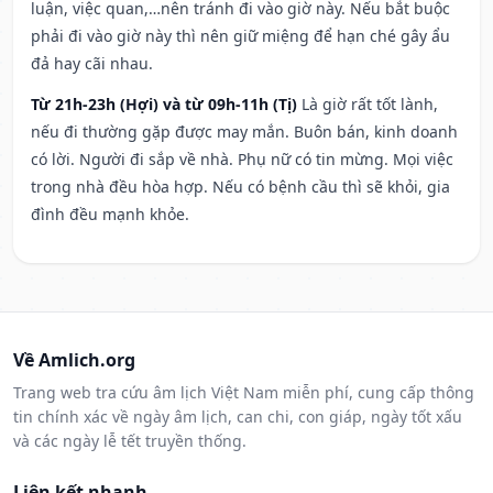
luận, việc quan,…nên tránh đi vào giờ này. Nếu bắt buộc
phải đi vào giờ này thì nên giữ miệng để hạn ché gây ẩu
đả hay cãi nhau.
Từ 21h-23h (Hợi) và từ 09h-11h (Tị)
Là giờ rất tốt lành,
nếu đi thường gặp được may mắn. Buôn bán, kinh doanh
có lời. Người đi sắp về nhà. Phụ nữ có tin mừng. Mọi việc
trong nhà đều hòa hợp. Nếu có bệnh cầu thì sẽ khỏi, gia
đình đều mạnh khỏe.
Về Amlich.org
Trang web tra cứu âm lịch Việt Nam miễn phí, cung cấp thông
tin chính xác về ngày âm lịch, can chi, con giáp, ngày tốt xấu
và các ngày lễ tết truyền thống.
Liên kết nhanh