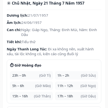
☀️ Chủ Nhật, Ngày 21 Tháng 7 Năm 1957
Dương lịch:
21/07/1957
Âm lịch:
24/06/1957
Can chi:
Ngày: Giáp Ngọ, Tháng: Đinh Mùi, Năm: Đinh
Dậu
Tiết khí:
Tiểu thử
Ngày Thanh Long Túc:
Đi xa không nên, xuất hành
xấu, tài lộc không có, kiện cáo cũng đuối lý
⏱️ Giờ Hoàng đạo
23h – 0h
(Giờ Tí)
1h – 2h
(Giờ Sửu)
5h – 6h
(Giờ Mão)
11h – 12h
(Giờ Ngọ)
15h – 16h
(Giờ Thân)
17h – 18h
(Giờ Dậu)