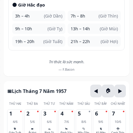
🌑 Giờ Hắc đạo
3h – 4h
(Giờ Dần)
7h – 8h
(Giờ Thìn)
9h – 10h
(Giờ Tỵ)
13h – 14h
(Giờ Mùi)
19h – 20h
(Giờ Tuất)
21h – 22h
(Giờ Hợi)
Tri thức là sức mạnh.
— F.Bacon
Lịch Tháng 7 Năm 1957
THỨ HAI
THỨ BA
THỨ TƯ
THỨ NĂM
THỨ SÁU
THỨ BẢY
CHỦ NHẬT
1
2
3
4
5
6
7
4/6
5/6
6/6
7/6
8/6
9/6
10/6
🐕
🐖
🐀
🐂
🐅
🐈
🐉
Giáp Tuất
Ất Hợi
Bính Tý
Đinh Sửu
Mậu Dần
Kỷ Mão
Canh Thìn