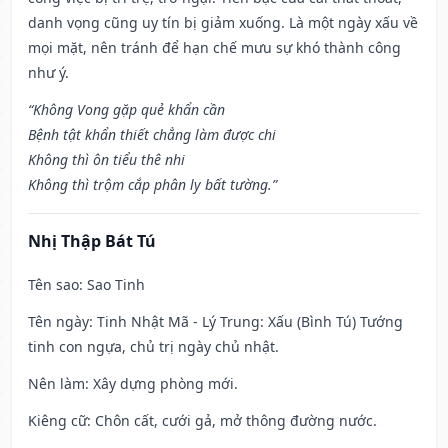
danh vọng cũng uy tín bị giảm xuống. Là một ngày xấu về
mọi mặt, nên tránh để hạn chế mưu sự khó thành công
như ý.
“Không Vong gặp quẻ khẩn cần
Bệnh tật khẩn thiết chẳng làm được chi
Không thì ôn tiểu thê nhi
Không thì trộm cắp phân ly bất tường.”
Nhị Thập Bát Tú
Tên sao
: Sao Tinh
Tên ngày
: Tinh Nhật Mã - Lý Trung: Xấu (Bình Tú) Tướng
tinh con ngựa, chủ trị ngày chủ nhật.
Nên làm
: Xây dựng phòng mới.
Kiêng cữ
: Chôn cất, cưới gả, mở thông đường nước.