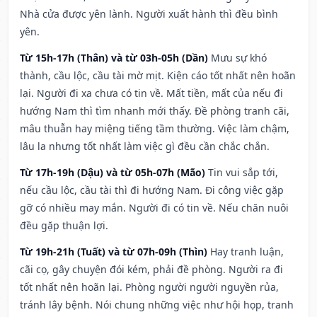
Nhà cửa được yên lành. Người xuất hành thì đều bình
yên.
Từ 15h-17h (Thân) và từ 03h-05h (Dần)
Mưu sự khó
thành, cầu lộc, cầu tài mờ mịt. Kiện cáo tốt nhất nên hoãn
lại. Người đi xa chưa có tin về. Mất tiền, mất của nếu đi
hướng Nam thì tìm nhanh mới thấy. Đề phòng tranh cãi,
mâu thuẫn hay miệng tiếng tầm thường. Việc làm chậm,
lâu la nhưng tốt nhất làm việc gì đều cần chắc chắn.
Từ 17h-19h (Dậu) và từ 05h-07h (Mão)
Tin vui sắp tới,
nếu cầu lộc, cầu tài thì đi hướng Nam. Đi công việc gặp
gỡ có nhiều may mắn. Người đi có tin về. Nếu chăn nuôi
đều gặp thuận lợi.
Từ 19h-21h (Tuất) và từ 07h-09h (Thìn)
Hay tranh luận,
cãi cọ, gây chuyện đói kém, phải đề phòng. Người ra đi
tốt nhất nên hoãn lại. Phòng người người nguyền rủa,
tránh lây bệnh. Nói chung những việc như hội họp, tranh