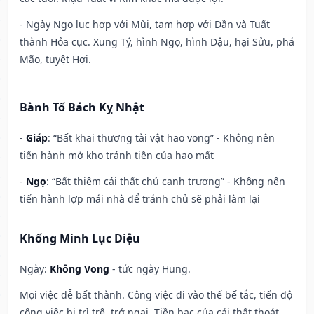
- Ngày Ngọ lục hợp với Mùi, tam hợp với Dần và Tuất
thành Hỏa cục. Xung Tý, hình Ngọ, hình Dậu, hại Sửu, phá
Mão, tuyệt Hợi.
Bành Tổ Bách Kỵ Nhật
-
Giáp
: “Bất khai thương tài vật hao vong” - Không nên
tiến hành mở kho tránh tiền của hao mất
-
Ngọ
: “Bất thiêm cái thất chủ canh trương” - Không nên
tiến hành lợp mái nhà để tránh chủ sẽ phải làm lại
Khổng Minh Lục Diệu
Ngày:
Không Vong
- tức ngày Hung.
Mọi việc dễ bất thành. Công việc đi vào thế bế tắc, tiến độ
công việc bị trì trệ, trở ngại. Tiền bạc của cải thất thoát,