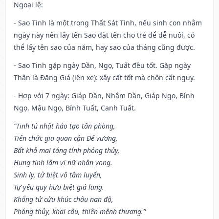
Ngoại lệ
:
- Sao Tinh là một trong Thất Sát Tinh, nếu sinh con nhằm
ngày này nên lấy tên Sao đặt tên cho trẻ để dễ nuôi, có
thể lấy tên sao của năm, hay sao của tháng cũng được.
- Sao Tinh gặp ngày Dần, Ngọ, Tuất đều tốt. Gặp ngày
Thân là Đăng Giá (lên xe): xây cất tốt mà chôn cất nguy.
- Hợp với 7 ngày: Giáp Dần, Nhâm Dần, Giáp Ngọ, Bính
Ngọ, Mậu Ngọ, Bính Tuất, Canh Tuất.
“Tinh tú nhật hảo tạo tân phòng,
Tiến chức gia quan cận Đế vương,
Bất khả mai táng tính phóng thủy,
Hung tinh lâm vị nữ nhân vong.
Sinh ly, tử biệt vô tâm luyến,
Tự yếu quy hưu biệt giá lang.
Khổng tử cửu khúc châu nan độ,
Phóng thủy, khai câu, thiên mệnh thương.”