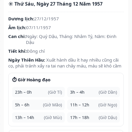
☀️ Thứ Sáu, Ngày 27 Tháng 12 Năm 1957
Dương lịch:
27/12/1957
Âm lịch:
07/11/1957
Can chi:
Ngày: Quý Dậu, Tháng: Nhâm Tý, Năm: Đinh
Dậu
Tiết khí:
Đông chí
Ngày Thiên Hầu:
Xuất hành dầu ít hay nhiều cũng cãi
cọ, phải tránh xẩy ra tai nạn chảy máu, máu sẽ khó cầm
⏱️ Giờ Hoàng đạo
23h – 0h
(Giờ Tí)
3h – 4h
(Giờ Dần)
5h – 6h
(Giờ Mão)
11h – 12h
(Giờ Ngọ)
13h – 14h
(Giờ Mùi)
17h – 18h
(Giờ Dậu)