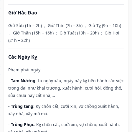
Giờ Hắc Đạo
Giờ Sửu (1h – 2h)
;
Giờ Thìn (7h – 8h)
;
Giờ Tỵ (9h – 10h)
;
Giờ Thân (15h – 16h)
;
Giờ Tuất (19h – 20h)
;
Giờ Hợi
(21h – 22h)
Các Ngày Kỵ
Phạm phải ngày:
-
Tam Nương
: Là ngày xấu, ngày này kỵ tiến hành các việc
trọng đại như khai trương, xuất hành, cưới hỏi, động thổ,
sửa chữa hay cất nhà,...
-
Trùng tang
: Kỵ chôn cất, cưới xin, vợ chồng xuất hành,
xây nhà, xây mồ mả.
-
Trùng Phục
: Kỵ chôn cất, cưới xin, vợ chồng xuất hành,
xây nhà, xây mồ mả.