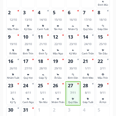
🐐
Đinh Mùi
2
3
4
5
6
7
8
12/10
13/10
14/10
15/10
16/10
17/10
18/10
🐒
🐓
🐕
🐖
🐀
🐂
🐅
Mậu Thân
Kỷ Dậu
Canh Tuất
Tân Hợi
Nhâm Tý
Quý Sửu
Giáp Dần
9
10
11
12
13
14
15
19/10
20/10
21/10
22/10
23/10
24/10
25/10
🐈
🐉
🐍
🐎
🐐
🐒
🐓
Ất Mão
Bính Thìn
Đinh Tỵ
Mậu Ngọ
Kỷ Mùi
Canh Thân
Tân Dậu
16
17
18
19
20
21
22
26/10
27/10
28/10
29/10
30/10
1/11
2/11
🐕
🐖
🐀
🐂
🐅
🐈
🐉
Nhâm Tuất
Quý Hợi
Giáp Tý
Ất Sửu
Bính Dần
Đinh Mão
Mậu Thìn
23
24
25
26
27
28
29
3/11
4/11
5/11
6/11
7/11
8/11
9/11
🐍
🐎
🐐
🐒
🐓
🐕
🐖
Kỷ Tỵ
Canh Ngọ
Tân Mùi
Nhâm Thân
Quý Dậu
Giáp Tuất
Ất Hợi
30
31
1
2
3
4
5