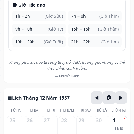
🌑 Giờ Hắc đạo
1h – 2h
(Giờ Sửu)
7h – 8h
(Giờ Thìn)
9h – 10h
(Giờ Tỵ)
15h – 16h
(Giờ Thân)
19h – 20h
(Giờ Tuất)
21h – 22h
(Giờ Hợi)
Không phải lúc nào ta cũng thay đổi được hướng gió, nhưng có thể
điều chỉnh cánh buồm.
— Khuyết Danh
Lịch Tháng 12 Năm 1957
THỨ HAI
THỨ BA
THỨ TƯ
THỨ NĂM
THỨ SÁU
THỨ BẢY
CHỦ NHẬT
25
26
27
28
29
30
1
11/10