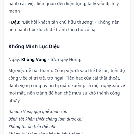
hành các việc liên quan đến kiện tụng, ta lý yếu địch lý
mạnh
-
Dậu
: “Bất hội khách tân chủ hữu thương” - Không nên
tiến hành hội khách để tránh tân chủ có hại
Khổng Minh Lục Diệu
Ngày:
Không Vong
- tức ngày Hung.
Mọi việc dễ bất thành. Công việc đi vào thế bế tắc, tiến độ
công việc bị trì trệ, trở ngại. Tiền bạc của cải thất thoát,
danh vọng cũng uy tín bị giảm xuống. Là một ngày xấu về
mọi mặt, nên tránh để hạn chế mưu sự khó thành công
như ý.
“Không Vong gặp quẻ khẩn cần
Bệnh tật khẩn thiết chẳng làm được chi
Không thì ôn tiểu thê nhi
Không thì trộm cắp phân ly bất tường.”