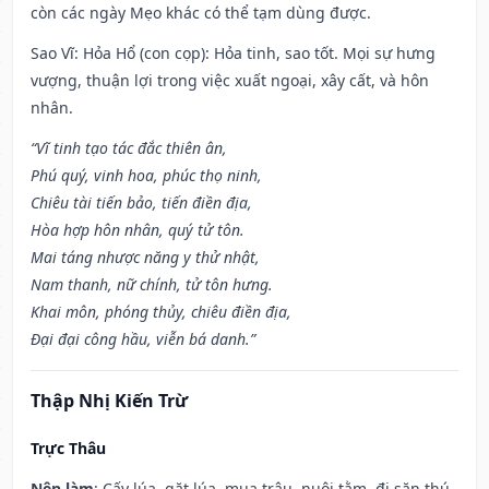
còn các ngày Mẹo khác có thể tạm dùng được.
Sao Vĩ: Hỏa Hổ (con cọp): Hỏa tinh, sao tốt. Mọi sự hưng
vượng, thuận lợi trong việc xuất ngoại, xây cất, và hôn
nhân.
“Vĩ tinh tạo tác đắc thiên ân,
Phú quý, vinh hoa, phúc thọ ninh,
Chiêu tài tiến bảo, tiến điền địa,
Hòa hợp hôn nhân, quý tử tôn.
Mai táng nhược năng y thử nhật,
Nam thanh, nữ chính, tử tôn hưng.
Khai môn, phóng thủy, chiêu điền địa,
Đại đại công hầu, viễn bá danh.”
Thập Nhị Kiến Trừ
Trực Thâu
Nên làm
: Cấy lúa, gặt lúa, mua trâu, nuôi tằm, đi săn thú