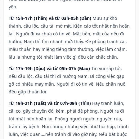
yên.
Từ 15h-17h (Thân) và từ 03h-05h (Dần)
Mưu sự khó
thành, cầu lộc, cầu tài mờ mịt. Kiện cáo tốt nhất nên hoãn
lại. Người đi xa chưa có tin về. Mất tiền, mất của nếu đi
hướng Nam thì tìm nhanh mới thấy. Đề phòng tranh cãi,
mâu thuẫn hay miệng tiếng tầm thường. Việc làm chậm,
lâu la nhưng tốt nhất làm việc gì đều cần chắc chắn.
Từ 17h-19h (Dậu) và từ 05h-07h (Mão)
Tin vui sắp tới,
nếu cầu lộc, cầu tài thì đi hướng Nam. Đi công việc gặp
gỡ có nhiều may mắn. Người đi có tin về. Nếu chăn nuôi
đều gặp thuận lợi.
Từ 19h-21h (Tuất) và từ 07h-09h (Thìn)
Hay tranh luận,
cãi cọ, gây chuyện đói kém, phải đề phòng. Người ra đi
tốt nhất nên hoãn lại. Phòng người người nguyền rủa,
tránh lây bệnh. Nói chung những việc như hội họp, tranh
luận, việc quan,…nên tránh đi vào giờ này. Nếu bắt buộc