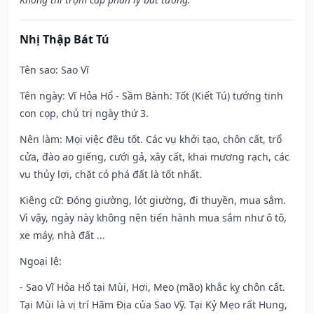
Nhị Thập Bát Tú
Tên sao
: Sao Vĩ
Tên ngày
: Vĩ Hỏa Hổ - Sầm Bành: Tốt (Kiết Tú) tướng tinh
con cọp, chủ trị ngày thứ 3.
Nên làm
: Mọi việc đều tốt. Các vụ khởi tạo, chôn cất, trổ
cửa, đào ao giếng, cưới gả, xây cất, khai mương rạch, các
vụ thủy lợi, chặt cỏ phá đất là tốt nhất.
Kiêng cữ
: Đóng giường, lót giường, đi thuyền, mua sắm.
Vì vậy, ngày này không nên tiến hành mua sắm như ô tô,
xe máy, nhà đất ...
Ngoại lệ
:
- Sao Vĩ Hỏa Hổ tại Mùi, Hợi, Mẹo (mão) khắc kỵ chôn cất.
Tại Mùi là vị trí Hãm Địa của Sao Vỹ. Tại Kỷ Mẹo rất Hung,