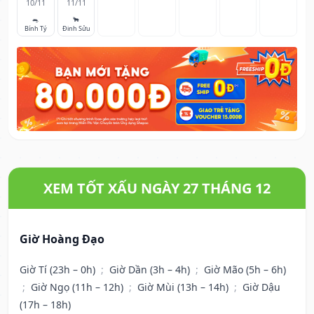
10/11
11/11
🐀
🐂
Bính Tý
Đinh Sửu
XEM TỐT XẤU NGÀY 27 THÁNG 12
Giờ Hoàng Đạo
Giờ Tí (23h – 0h)
;
Giờ Dần (3h – 4h)
;
Giờ Mão (5h – 6h)
;
Giờ Ngọ (11h – 12h)
;
Giờ Mùi (13h – 14h)
;
Giờ Dậu
(17h – 18h)