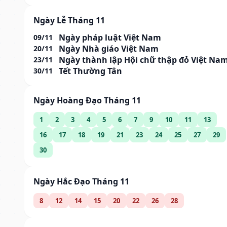
Ngày Lễ Tháng 11
Ngày pháp luật Việt Nam
09/11
Ngày Nhà giáo Việt Nam
20/11
Ngày thành lập Hội chữ thập đỏ Việt Na
23/11
Tết Thường Tân
30/11
Ngày Hoàng Đạo Tháng 11
1
2
3
4
5
6
7
9
10
11
13
16
17
18
19
21
23
24
25
27
29
30
Ngày Hắc Đạo Tháng 11
8
12
14
15
20
22
26
28