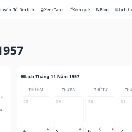
🃏
huyển đổi âm lịch
🔮
Xem Tarot
Xem quẻ
📝
Blog
📅
Lịch t
1957
Lịch Tháng 11 Năm 1957
THỨ HAI
THỨ BA
THỨ TƯ
THỨ
h,
28
29
30
31
o
🌕
4
5
6
7