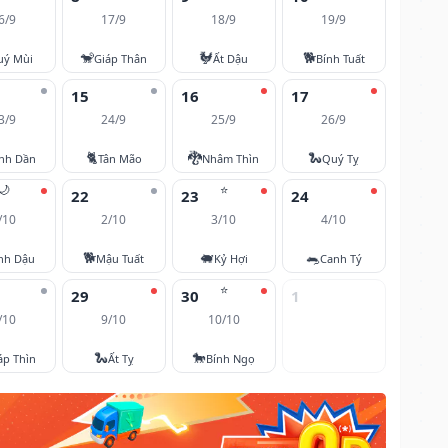
6/9
17/9
18/9
19/9
🐒
🐓
🐕
uý Mùi
Giáp Thân
Ất Dậu
Bính Tuất
15
16
17
3/9
24/9
25/9
26/9
🐈
🐉
🐍
nh Dần
Tân Mão
Nhâm Thìn
Quý Tỵ
🌙
⭐
22
23
24
/10
2/10
3/10
4/10
🐕
🐖
🐀
nh Dậu
Mậu Tuất
Kỷ Hợi
Canh Tý
⭐
29
30
1
/10
9/10
10/10
🐍
🐎
áp Thìn
Ất Tỵ
Bính Ngọ