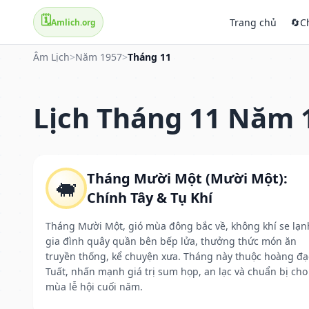
🗓️
Trang chủ
🔄
C
Amlich.org
Âm Lịch
>
Năm 1957
>
Tháng 11
Lịch Tháng 11 Năm 
Tháng Mười Một (Mười Một):
🐖
Chính Tây & Tụ Khí
Tháng Mười Một, gió mùa đông bắc về, không khí se lạn
gia đình quây quần bên bếp lửa, thưởng thức món ăn
truyền thống, kể chuyện xưa. Tháng này thuộc hoàng đạ
Tuất, nhấn mạnh giá trị sum họp, an lạc và chuẩn bị cho
mùa lễ hội cuối năm.