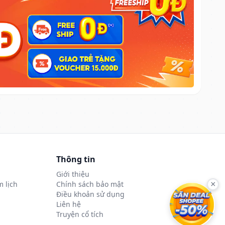
Thông tin
Giới thiệu
 lịch
Chính sách bảo mật
×
Điều khoản sử dụng
Liên hệ
Truyện cổ tích