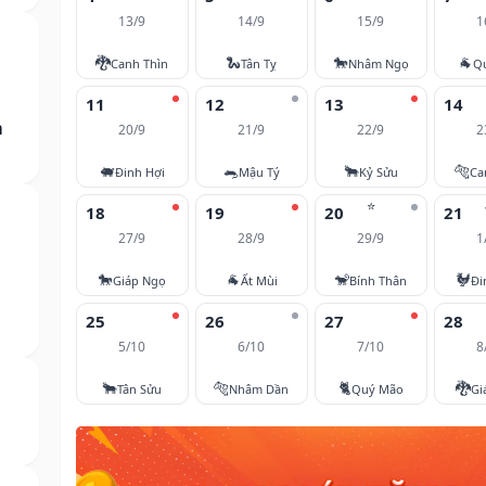
13/9
14/9
15/9
1
🐉
🐍
🐎
🐐
Canh Thìn
Tân Tỵ
Nhâm Ngọ
Q
11
12
13
14
m
20/9
21/9
22/9
2
🐖
🐀
🐂
🐅
Đinh Hợi
Mậu Tý
Kỷ Sửu
Ca
⭐
18
19
20
21
27/9
28/9
29/9
1
🐎
🐐
🐒
🐓
Giáp Ngọ
Ất Mùi
Bính Thân
Đi
25
26
27
28
5/10
6/10
7/10
8
🐂
🐅
🐈
🐉
Tân Sửu
Nhâm Dần
Quý Mão
Gi