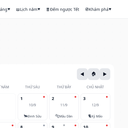
háng
📖
Lịch năm
🧧
Đếm ngược Tết
🧭
Khám phá
▼
▼
▼
 NĂM
THỨ SÁU
THỨ BẢY
CHỦ NHẬT
1
2
3
10/9
11/9
12/9
🐂
🐅
🐈
Đinh Sửu
Mậu Dần
Kỷ Mão
⭐
8
9
10