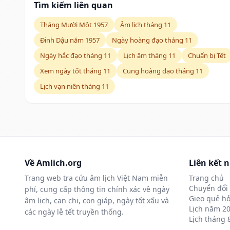
Tìm kiếm liên quan
Tháng Mười Một 1957
Âm lịch tháng 11
Đinh Dậu năm 1957
Ngày hoàng đạo tháng 11
Ngày hắc đạo tháng 11
Lịch âm tháng 11
Chuẩn bị Tết
Xem ngày tốt tháng 11
Cung hoàng đạo tháng 11
Lịch vạn niên tháng 11
Về Amlich.org
Liên kết 
Trang web tra cứu âm lịch Việt Nam miễn
Trang chủ
Chuyển đổi 
phí, cung cấp thông tin chính xác về ngày
Gieo quẻ hỏ
âm lịch, can chi, con giáp, ngày tốt xấu và
Lịch năm 2
các ngày lễ tết truyền thống.
Lịch tháng 