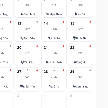
2/6
3/6
4/6
5/6
🐐
🐒
🐓
nh Ngọ
Đinh Mùi
Mậu Thân
Kỷ Dậu
13
14
15
9/6
10/6
11/6
12/6
🐅
🐈
🐉
uý Sửu
Giáp Dần
Ất Mão
Bính Thìn
20
21
22
6/6
17/6
18/6
19/6
🐓
🐕
🐖
nh Thân
Tân Dậu
Nhâm Tuất
Quý Hợi
⭐
⭐
27
28
29
3/6
24/6
25/6
26/6
🐉
🐍
🐎
nh Mão
Mậu Thìn
Kỷ Tỵ
Canh Ngọ
3
4
5