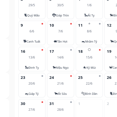
29/5
30/5
1/6
🐈
🐉
🐍
🐎
Quý Mão
Giáp Thìn
Ất Tỵ
Bí
⭐
9
10
11
12
6/6
7/6
8/6
🐕
🐖
🐀
🐂
Canh Tuất
Tân Hợi
Nhâm Tý
Q
🌕
16
17
18
19
13/6
14/6
15/6
1
🐍
🐎
🐐
🐒
Đinh Tỵ
Mậu Ngọ
Kỷ Mùi
Ca
23
24
25
26
20/6
21/6
22/6
2
🐀
🐂
🐅
🐈
Giáp Tý
Ất Sửu
Bính Dần
Đi
30
31
1
2
27/6
28/6