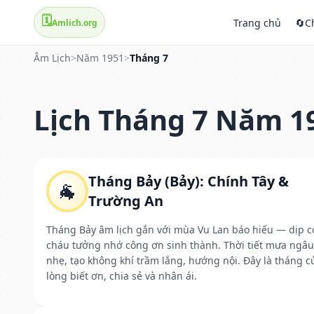
🗓️
Trang chủ
🔄
C
Amlich.org
Âm Lịch
>
Năm 1951
>
Tháng 7
Lịch Tháng 7 Năm 1
Tháng Bảy (Bảy): Chính Tây &
🐐
Trường An
Tháng Bảy âm lịch gắn với mùa Vu Lan báo hiếu — dịp c
cháu tưởng nhớ công ơn sinh thành. Thời tiết mưa ngâu
nhẹ, tạo không khí trầm lắng, hướng nội. Đây là tháng c
lòng biết ơn, chia sẻ và nhân ái.