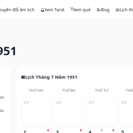
🃏
huyển đổi âm lịch
🔮
Xem Tarot
Xem quẻ
📝
Blog
📅
Lịch t
951
Lịch Tháng 7 Năm 1951
THỨ HAI
THỨ BA
THỨ TƯ
THỨ
on
25
26
27
28
ủa
⭐
2
3
4
5