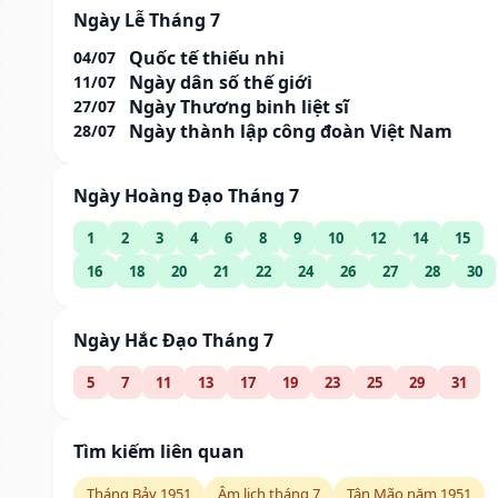
Ngày Lễ Tháng 7
Quốc tế thiếu nhi
04/07
Ngày dân số thế giới
11/07
Ngày Thương binh liệt sĩ
27/07
Ngày thành lập công đoàn Việt Nam
28/07
Ngày Hoàng Đạo Tháng 7
1
2
3
4
6
8
9
10
12
14
15
16
18
20
21
22
24
26
27
28
30
Ngày Hắc Đạo Tháng 7
5
7
11
13
17
19
23
25
29
31
Tìm kiếm liên quan
Tháng Bảy 1951
Âm lịch tháng 7
Tân Mão năm 1951