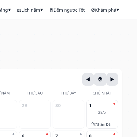
háng
📖
Lịch năm
🧧
Đếm ngược Tết
🧭
Khám phá
▼
▼
▼
 NĂM
THỨ SÁU
THỨ BẢY
CHỦ NHẬT
29
30
1
28/5
🐅
Nhâm Dần
6
7
8