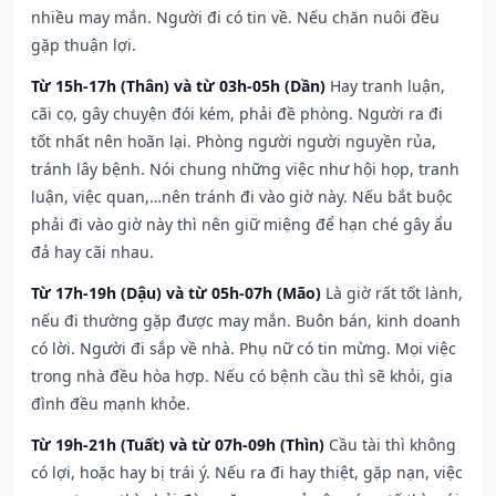
nhiều may mắn. Người đi có tin về. Nếu chăn nuôi đều
gặp thuận lợi.
Từ 15h-17h (Thân) và từ 03h-05h (Dần)
Hay tranh luận,
cãi cọ, gây chuyện đói kém, phải đề phòng. Người ra đi
tốt nhất nên hoãn lại. Phòng người người nguyền rủa,
tránh lây bệnh. Nói chung những việc như hội họp, tranh
luận, việc quan,…nên tránh đi vào giờ này. Nếu bắt buộc
phải đi vào giờ này thì nên giữ miệng để hạn ché gây ẩu
đả hay cãi nhau.
Từ 17h-19h (Dậu) và từ 05h-07h (Mão)
Là giờ rất tốt lành,
nếu đi thường gặp được may mắn. Buôn bán, kinh doanh
có lời. Người đi sắp về nhà. Phụ nữ có tin mừng. Mọi việc
trong nhà đều hòa hợp. Nếu có bệnh cầu thì sẽ khỏi, gia
đình đều mạnh khỏe.
Từ 19h-21h (Tuất) và từ 07h-09h (Thìn)
Cầu tài thì không
có lợi, hoặc hay bị trái ý. Nếu ra đi hay thiệt, gặp nạn, việc