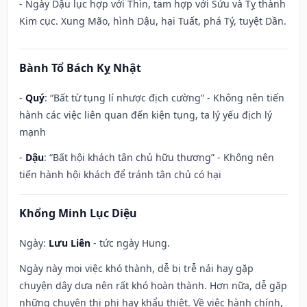
- Ngày Dậu lục hợp với Thìn, tam hợp với Sửu và Tỵ thành
Kim cục. Xung Mão, hình Dậu, hại Tuất, phá Tý, tuyệt Dần.
Bành Tổ Bách Kỵ Nhật
-
Quý
: “Bất từ tụng lí nhược địch cường” - Không nên tiến
hành các việc liên quan đến kiện tụng, ta lý yếu địch lý
mạnh
-
Dậu
: “Bất hội khách tân chủ hữu thương” - Không nên
tiến hành hội khách để tránh tân chủ có hại
Khổng Minh Lục Diệu
Ngày:
Lưu Liên
- tức ngày Hung.
Ngày này mọi việc khó thành, dễ bị trễ nải hay gặp
chuyện dây dưa nên rất khó hoàn thành. Hơn nữa, dễ gặp
những chuyện thị phi hay khẩu thiệt. Về việc hành chính,