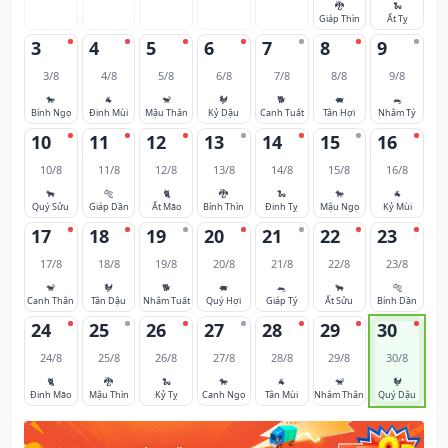
🐉
🐍
Giáp Thìn
Ất Tỵ
3
4
5
6
7
8
9
3/8
4/8
5/8
6/8
7/8
8/8
9/8
🐎
🐐
🐒
🐓
🐕
🐖
🐀
Bính Ngọ
Đinh Mùi
Mậu Thân
Kỷ Dậu
Canh Tuất
Tân Hợi
Nhâm Tý
10
11
12
13
14
15
16
10/8
11/8
12/8
13/8
14/8
15/8
16/8
🐂
🐅
🐈
🐉
🐍
🐎
🐐
Quý Sửu
Giáp Dần
Ất Mão
Bính Thìn
Đinh Tỵ
Mậu Ngọ
Kỷ Mùi
17
18
19
20
21
22
23
17/8
18/8
19/8
20/8
21/8
22/8
23/8
🐒
🐓
🐕
🐖
🐀
🐂
🐅
Canh Thân
Tân Dậu
Nhâm Tuất
Quý Hợi
Giáp Tý
Ất Sửu
Bính Dần
24
25
26
27
28
29
30
24/8
25/8
26/8
27/8
28/8
29/8
30/8
🐈
🐉
🐍
🐎
🐐
🐒
🐓
Đinh Mão
Mậu Thìn
Kỷ Tỵ
Canh Ngọ
Tân Mùi
Nhâm Thân
Quý Dậu