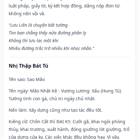
luật pháp, giấy tờ, ký kết hợp đồng, dâng nộp đơn từ
không nên vội vã.
“Lưu Liên là chuyện bất tường
Tìm bạn chẳng thấy nửa đường phân ly
Không thì lưu lạc một khi
Nhiều đường trắc trở nhiều khi nhọc nhằn.”
Nhị Thập Bát Tú
Tên sao
: Sao Mão
Tên ngày
: Mão Nhật Kê - Vương Lương: Xấu (Hung Tú)
Tướng tinh con gà, chủ trị ngày chủ nhật.
Nên làm
: Xây dựng cũng như tạo tác đều tốt.
Kiêng cữ
: Chôn Cất thì ĐẠI KỴ. Cưới gã, khai ngòi phóng
thủy, khai trương, xuất hành, đóng giường lót giường, trổ
cửa dựng cửa kỵ. Các việc khác đều không hay. Vì vậy,