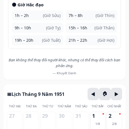
🌑 Giờ Hắc đạo
1h – 2h
(Giờ Sửu)
7h – 8h
(Giờ Thìn)
9h – 10h
(Giờ Tỵ)
15h – 16h
(Giờ Thân)
19h – 20h
(Giờ Tuất)
21h – 22h
(Giờ Hợi)
Bạn không thể thay đổi người khác, nhưng có thể thay đổi cách bạn
phản ứng.
— Khuyết Danh
Lịch Tháng 9 Năm 1951
THỨ HAI
THỨ BA
THỨ TƯ
THỨ NĂM
THỨ SÁU
THỨ BẢY
CHỦ NHẬT
27
28
29
30
31
1
2
1/8
2/8