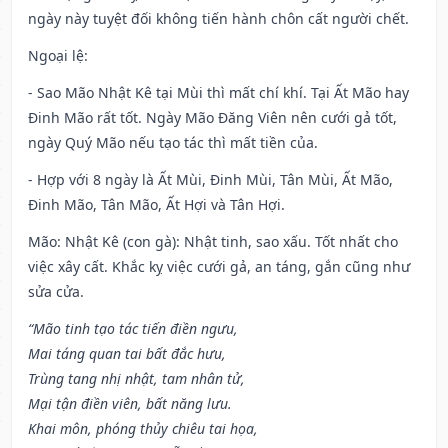
ngày này tuyệt đối không tiến hành chôn cất người chết.
Ngoại lệ
:
- Sao Mão Nhật Kê tại Mùi thì mất chí khí. Tại Ất Mão hay
Đinh Mão rất tốt. Ngày Mão Đăng Viên nên cưới gả tốt,
ngày Quý Mão nếu tạo tác thì mất tiền của.
- Hợp với 8 ngày là Ất Mùi, Đinh Mùi, Tân Mùi, Ất Mão,
Đinh Mão, Tân Mão, Ất Hợi và Tân Hợi.
Mão: Nhật Kê (con gà): Nhật tinh, sao xấu. Tốt nhất cho
việc xây cất. Khắc kỵ việc cưới gả, an táng, gắn cũng như
sửa cửa.
“Mão tinh tạo tác tiến điền ngưu,
Mai táng quan tai bất đắc hưu,
Trùng tang nhị nhật, tam nhân tử,
Mại tận điền viên, bất năng lưu.
Khai môn, phóng thủy chiêu tai họa,