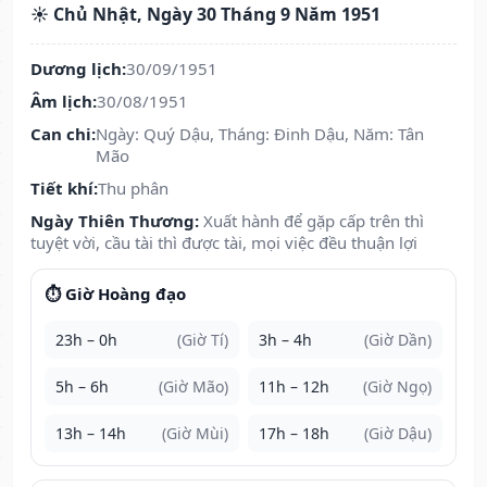
☀️ Chủ Nhật, Ngày 30 Tháng 9 Năm 1951
Dương lịch:
30/09/1951
Âm lịch:
30/08/1951
Can chi:
Ngày: Quý Dậu, Tháng: Đinh Dậu, Năm: Tân
Mão
Tiết khí:
Thu phân
Ngày Thiên Thương:
Xuất hành để gặp cấp trên thì
tuyệt vời, cầu tài thì được tài, mọi việc đều thuận lợi
⏱️ Giờ Hoàng đạo
23h – 0h
(Giờ Tí)
3h – 4h
(Giờ Dần)
5h – 6h
(Giờ Mão)
11h – 12h
(Giờ Ngọ)
13h – 14h
(Giờ Mùi)
17h – 18h
(Giờ Dậu)