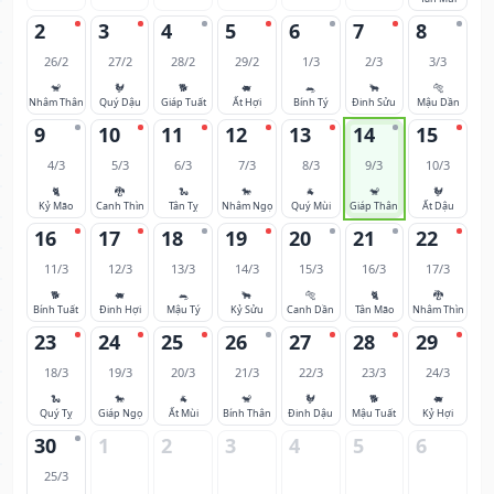
2
3
4
5
6
7
8
26/2
27/2
28/2
29/2
1/3
2/3
3/3
🐒
🐓
🐕
🐖
🐀
🐂
🐅
Nhâm Thân
Quý Dậu
Giáp Tuất
Ất Hợi
Bính Tý
Đinh Sửu
Mậu Dần
9
10
11
12
13
14
15
4/3
5/3
6/3
7/3
8/3
9/3
10/3
🐈
🐉
🐍
🐎
🐐
🐒
🐓
Kỷ Mão
Canh Thìn
Tân Tỵ
Nhâm Ngọ
Quý Mùi
Giáp Thân
Ất Dậu
16
17
18
19
20
21
22
11/3
12/3
13/3
14/3
15/3
16/3
17/3
🐕
🐖
🐀
🐂
🐅
🐈
🐉
Bính Tuất
Đinh Hợi
Mậu Tý
Kỷ Sửu
Canh Dần
Tân Mão
Nhâm Thìn
23
24
25
26
27
28
29
18/3
19/3
20/3
21/3
22/3
23/3
24/3
🐍
🐎
🐐
🐒
🐓
🐕
🐖
Quý Tỵ
Giáp Ngọ
Ất Mùi
Bính Thân
Đinh Dậu
Mậu Tuất
Kỷ Hợi
30
1
2
3
4
5
6
25/3