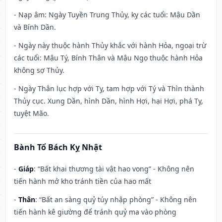
- Nạp âm: Ngày Tuyền Trung Thủy, kỵ các tuổi: Mậu Dần
và Bính Dần.
- Ngày này thuộc hành Thủy khắc với hành Hỏa, ngoại trừ
các tuổi: Mậu Tý, Bính Thân và Mậu Ngọ thuộc hành Hỏa
không sợ Thủy.
- Ngày Thân lục hợp với Tỵ, tam hợp với Tý và Thìn thành
Thủy cục. Xung Dần, hình Dần, hình Hợi, hại Hợi, phá Tỵ,
tuyệt Mão.
Bành Tổ Bách Kỵ Nhật
-
Giáp
: “Bất khai thương tài vật hao vong” - Không nên
tiến hành mở kho tránh tiền của hao mất
-
Thân
: “Bất an sàng quỷ túy nhập phòng” - Không nên
tiến hành kê giường để tránh quỷ ma vào phòng