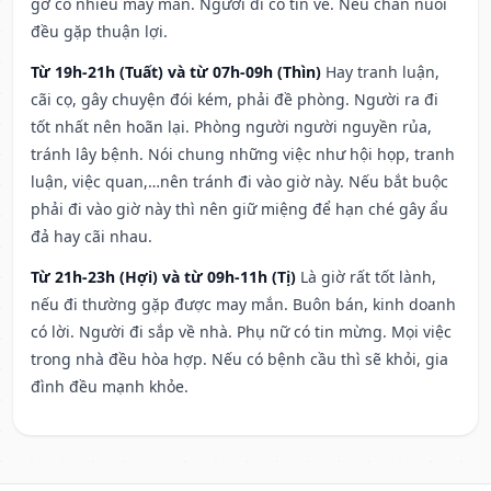
gỡ có nhiều may mắn. Người đi có tin về. Nếu chăn nuôi
đều gặp thuận lợi.
Từ 19h-21h (Tuất) và từ 07h-09h (Thìn)
Hay tranh luận,
cãi cọ, gây chuyện đói kém, phải đề phòng. Người ra đi
tốt nhất nên hoãn lại. Phòng người người nguyền rủa,
tránh lây bệnh. Nói chung những việc như hội họp, tranh
luận, việc quan,…nên tránh đi vào giờ này. Nếu bắt buộc
phải đi vào giờ này thì nên giữ miệng để hạn ché gây ẩu
đả hay cãi nhau.
Từ 21h-23h (Hợi) và từ 09h-11h (Tị)
Là giờ rất tốt lành,
nếu đi thường gặp được may mắn. Buôn bán, kinh doanh
có lời. Người đi sắp về nhà. Phụ nữ có tin mừng. Mọi việc
trong nhà đều hòa hợp. Nếu có bệnh cầu thì sẽ khỏi, gia
đình đều mạnh khỏe.