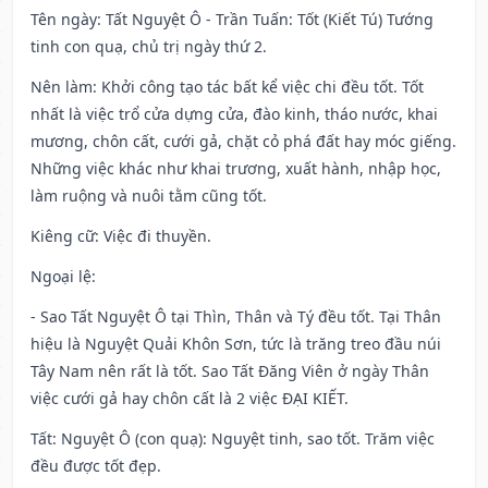
Tên ngày
: Tất Nguyệt Ô - Trần Tuấn: Tốt (Kiết Tú) Tướng
tinh con quạ, chủ trị ngày thứ 2.
Nên làm
: Khởi công tạo tác bất kể việc chi đều tốt. Tốt
nhất là việc trổ cửa dựng cửa, đào kinh, tháo nước, khai
mương, chôn cất, cưới gả, chặt cỏ phá đất hay móc giếng.
Những việc khác như khai trương, xuất hành, nhập học,
làm ruộng và nuôi tằm cũng tốt.
Kiêng cữ
: Việc đi thuyền.
Ngoại lệ
:
- Sao Tất Nguyệt Ô tại Thìn, Thân và Tý đều tốt. Tại Thân
hiệu là Nguyệt Quải Khôn Sơn, tức là trăng treo đầu núi
Tây Nam nên rất là tốt. Sao Tất Đăng Viên ở ngày Thân
việc cưới gả hay chôn cất là 2 việc ĐẠI KIẾT.
Tất: Nguyệt Ô (con quạ): Nguyệt tinh, sao tốt. Trăm việc
đều được tốt đẹp.