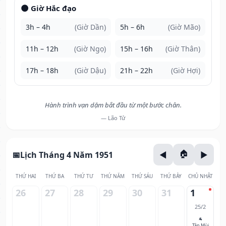
🌑 Giờ Hắc đạo
3h – 4h
(Giờ Dần)
5h – 6h
(Giờ Mão)
11h – 12h
(Giờ Ngọ)
15h – 16h
(Giờ Thân)
17h – 18h
(Giờ Dậu)
21h – 22h
(Giờ Hợi)
Hành trình vạn dặm bắt đầu từ một bước chân.
— Lão Tử
Lịch Tháng 4 Năm 1951
THỨ HAI
THỨ BA
THỨ TƯ
THỨ NĂM
THỨ SÁU
THỨ BẢY
CHỦ NHẬT
26
27
28
29
30
31
1
25/2
🐐
Tân Mùi