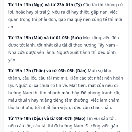
Từ 11h-13h (Ngọ) và từ 23h-01h (Tý)
Cầu tài thì không có
lợi, hoặc hay bị trái ý. Nếu ra đi hay thiệt, gặp nạn, việc
quan trọng thì phải đòn, gặp ma quỷ nên cúng tế thì mới
an.
Từ 13h-15h (Mùi) và từ 01-03h (Sửu)
Mọi công việc đều
được tốt lành, tốt nhất cầu tài đi theo hướng Tây Nam –
Nhà cửa được yên lành. Người xuất hành thì đều bình
yên.
Từ 15h-17h (Thân) và từ 03h-05h (Dần)
Mưu sự khó
thành, cầu lộc, cầu tài mờ mịt. Kiện cáo tốt nhất nên hoãn
lại. Người đi xa chưa có tin về. Mất tiền, mất của nếu đi
hướng Nam thì tìm nhanh mới thấy. Đề phòng tranh cãi,
mâu thuẫn hay miệng tiếng tầm thường. Việc làm chậm,
lâu la nhưng tốt nhất làm việc gì đều cần chắc chắn.
Từ 17h-19h (Dậu) và từ 05h-07h (Mão)
Tin vui sắp tới,
nếu cầu lộc, cầu tài thì đi hướng Nam. Đi công việc gặp