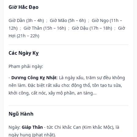
Giờ Hắc Đạo
Giờ Dần (3h – 4h)
;
Giờ Mão (5h – 6h)
;
Giờ Ngọ (11h –
12h)
;
Giờ Thân (15h – 16h)
;
Giờ Dậu (17h – 18h)
;
Giờ
Hợi (21h – 22h)
Các Ngày Kỵ
Phạm phải ngày:
-
Dương Công Kỵ Nhật
: Là ngày xấu, trăm sự đều không
nên làm. Đặc biệt rất xấu cho: động thổ, tôn tạo tu sửa,
khởi công, cất nóc, xây mộ phần, an táng...
Ngũ Hành
Ngày:
Giáp Thân
- tức Chi khắc Can (Kim khắc Mộc), là
ngày hung (phạt nhật).