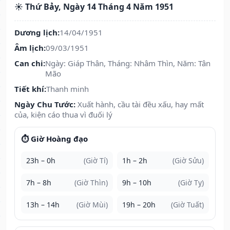
☀️ Thứ Bảy, Ngày 14 Tháng 4 Năm 1951
Dương lịch:
14/04/1951
Âm lịch:
09/03/1951
Can chi:
Ngày: Giáp Thân, Tháng: Nhâm Thìn, Năm: Tân
Mão
Tiết khí:
Thanh minh
Ngày Chu Tước:
Xuất hành, cầu tài đều xấu, hay mất
của, kiện cáo thua vì đuối lý
⏱️ Giờ Hoàng đạo
23h – 0h
(Giờ Tí)
1h – 2h
(Giờ Sửu)
7h – 8h
(Giờ Thìn)
9h – 10h
(Giờ Tỵ)
13h – 14h
(Giờ Mùi)
19h – 20h
(Giờ Tuất)