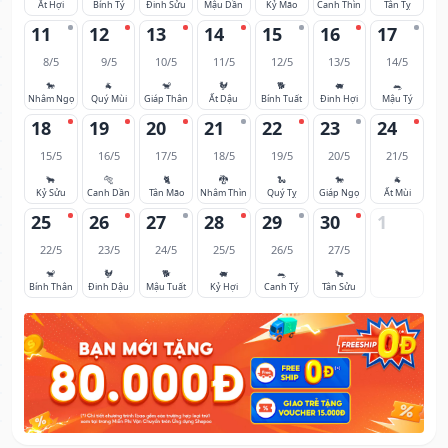
Ất Hợi
Bính Tý
Đinh Sửu
Mậu Dần
Kỷ Mão
Canh Thìn
Tân Tỵ
11
12
13
14
15
16
17
8/5
9/5
10/5
11/5
12/5
13/5
14/5
🐎
🐐
🐒
🐓
🐕
🐖
🐀
Nhâm Ngọ
Quý Mùi
Giáp Thân
Ất Dậu
Bính Tuất
Đinh Hợi
Mậu Tý
18
19
20
21
22
23
24
15/5
16/5
17/5
18/5
19/5
20/5
21/5
🐂
🐅
🐈
🐉
🐍
🐎
🐐
Kỷ Sửu
Canh Dần
Tân Mão
Nhâm Thìn
Quý Tỵ
Giáp Ngọ
Ất Mùi
25
26
27
28
29
30
1
22/5
23/5
24/5
25/5
26/5
27/5
🐒
🐓
🐕
🐖
🐀
🐂
Bính Thân
Đinh Dậu
Mậu Tuất
Kỷ Hợi
Canh Tý
Tân Sửu