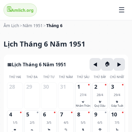
🗓️
Amlich.org
Âm Lịch
>
Năm 1951
>
Tháng 6
Lịch Tháng 6 Năm 1951
Lịch Tháng 6 Năm 1951
THỨ HAI
THỨ BA
THỨ TƯ
THỨ NĂM
THỨ SÁU
THỨ BẢY
CHỦ NHẬT
28
29
30
31
1
2
3
27/4
28/4
29/4
🐒
🐓
🐕
Nhâm Thân
Quý Dậu
Giáp Tuất
4
5
6
7
8
9
10
1/5
2/5
3/5
4/5
5/5
6/5
7/5
🐖
🐀
🐂
🐅
🐈
🐉
🐍