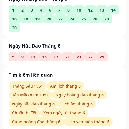
1
2
3
4
6
7
8
10
12
13
14
16
18
19
20
22
24
25
26
28
30
Ngày Hắc Đạo Tháng 6
5
9
11
15
17
21
23
27
29
Tìm kiếm liên quan
Tháng Sáu 1951
Âm lịch tháng 6
Tân Mão năm 1951
Ngày hoàng đạo tháng 6
Ngày hắc đạo tháng 6
Lịch âm tháng 6
Chuẩn bị Tết
Xem ngày tốt tháng 6
Cung hoàng đạo tháng 6
Lịch vạn niên tháng 6