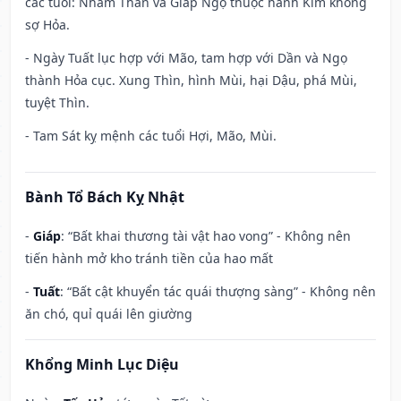
các tuổi: Nhâm Thân và Giáp Ngọ thuộc hành Kim không
sợ Hỏa.
- Ngày Tuất lục hợp với Mão, tam hợp với Dần và Ngọ
thành Hỏa cục. Xung Thìn, hình Mùi, hại Dậu, phá Mùi,
tuyệt Thìn.
- Tam Sát kỵ mệnh các tuổi Hợi, Mão, Mùi.
Bành Tổ Bách Kỵ Nhật
-
Giáp
: “Bất khai thương tài vật hao vong” - Không nên
tiến hành mở kho tránh tiền của hao mất
-
Tuất
: “Bất cật khuyển tác quái thượng sàng” - Không nên
ăn chó, quỉ quái lên giường
Khổng Minh Lục Diệu