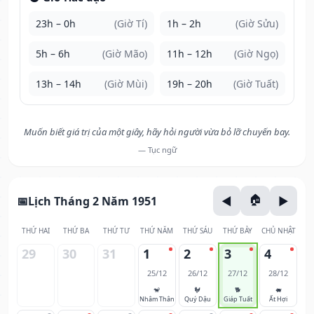
23h – 0h
(Giờ Tí)
1h – 2h
(Giờ Sửu)
5h – 6h
(Giờ Mão)
11h – 12h
(Giờ Ngọ)
13h – 14h
(Giờ Mùi)
19h – 20h
(Giờ Tuất)
Muốn biết giá trị của một giây, hãy hỏi người vừa bỏ lỡ chuyến bay.
— Tục ngữ
Lịch Tháng 2 Năm 1951
THỨ HAI
THỨ BA
THỨ TƯ
THỨ NĂM
THỨ SÁU
THỨ BẢY
CHỦ NHẬT
29
30
31
1
2
3
4
25/12
26/12
27/12
28/12
🐒
🐓
🐕
🐖
Nhâm Thân
Quý Dậu
Giáp Tuất
Ất Hợi