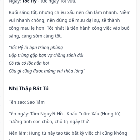
Ngày:
Tốc Hỷ
- tức ngày Tốt vừa.
Buổi sáng tốt, nhưng chiều xấu nên cần làm nhanh. Niềm
vui nhanh chóng, nên dùng để mưu đại sự, sẽ thành
công mau lẹ hơn. Tốt nhất là tiến hành công việc vào buổi
sáng, càng sớm càng tốt.
“Tốc Hỷ là bạn trùng phùng
Gặp trùng gặp bạn vợ chồng sánh đôi
Có tài có lộc hẳn hoi
Cầu gì cũng được mừng vui thỏa lòng”
Nhị Thập Bát Tú
Tên sao
: Sao Tâm
Tên ngày
: Tâm Nguyệt Hồ - Khấu Tuân: Xấu (Hung tú)
Tướng tinh con chồn, chủ trị ngày thứ.
Nên làm
: Hung tú này tạo tác bất kỳ việc chi cũng không