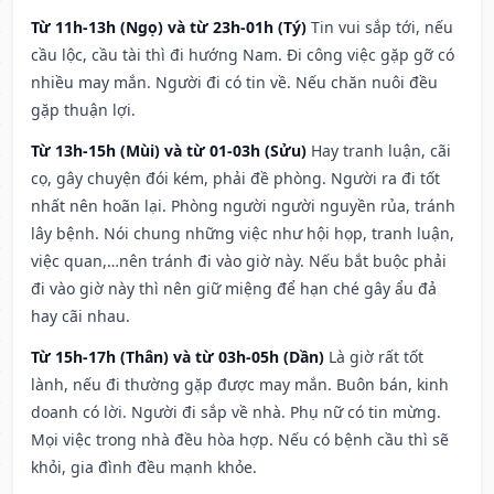
Từ 11h-13h (Ngọ) và từ 23h-01h (Tý)
Tin vui sắp tới, nếu
cầu lộc, cầu tài thì đi hướng Nam. Đi công việc gặp gỡ có
nhiều may mắn. Người đi có tin về. Nếu chăn nuôi đều
gặp thuận lợi.
Từ 13h-15h (Mùi) và từ 01-03h (Sửu)
Hay tranh luận, cãi
cọ, gây chuyện đói kém, phải đề phòng. Người ra đi tốt
nhất nên hoãn lại. Phòng người người nguyền rủa, tránh
lây bệnh. Nói chung những việc như hội họp, tranh luận,
việc quan,…nên tránh đi vào giờ này. Nếu bắt buộc phải
đi vào giờ này thì nên giữ miệng để hạn ché gây ẩu đả
hay cãi nhau.
Từ 15h-17h (Thân) và từ 03h-05h (Dần)
Là giờ rất tốt
lành, nếu đi thường gặp được may mắn. Buôn bán, kinh
doanh có lời. Người đi sắp về nhà. Phụ nữ có tin mừng.
Mọi việc trong nhà đều hòa hợp. Nếu có bệnh cầu thì sẽ
khỏi, gia đình đều mạnh khỏe.