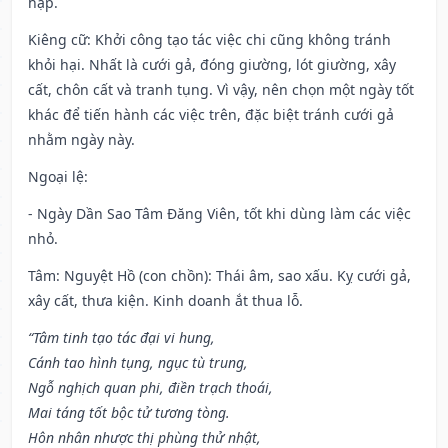
hạp.
Kiêng cữ
: Khởi công tạo tác việc chi cũng không tránh
khỏi hại. Nhất là cưới gả, đóng giường, lót giường, xây
cất, chôn cất và tranh tụng. Vì vậy, nên chọn một ngày tốt
khác để tiến hành các việc trên, đặc biệt tránh cưới gả
nhằm ngày này.
Ngoại lệ
:
- Ngày Dần Sao Tâm Đăng Viên, tốt khi dùng làm các việc
nhỏ.
Tâm: Nguyệt Hồ (con chồn): Thái âm, sao xấu. Kỵ cưới gả,
xây cất, thưa kiện. Kinh doanh ắt thua lỗ.
“Tâm tinh tạo tác đại vi hung,
Cánh tao hình tụng, ngục tù trung,
Ngỗ nghịch quan phi, điền trạch thoái,
Mai táng tốt bộc tử tương tòng.
Hôn nhân nhược thị phùng thử nhật,