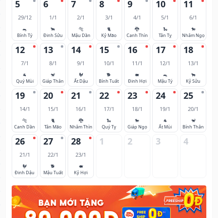
5
6
7
8
9
10
11
29/12
1/1
2/1
3/1
4/1
5/1
6/1
🐀
🐂
🐅
🐈
🐉
🐍
🐎
Bính Tý
Đinh Sửu
Mậu Dần
Kỷ Mão
Canh Thìn
Tân Tỵ
Nhâm Ngọ
12
13
14
15
16
17
18
7/1
8/1
9/1
10/1
11/1
12/1
13/1
🐐
🐒
🐓
🐕
🐖
🐀
🐂
Quý Mùi
Giáp Thân
Ất Dậu
Bính Tuất
Đinh Hợi
Mậu Tý
Kỷ Sửu
19
20
21
22
23
24
25
14/1
15/1
16/1
17/1
18/1
19/1
20/1
🐅
🐈
🐉
🐍
🐎
🐐
🐒
Canh Dần
Tân Mão
Nhâm Thìn
Quý Tỵ
Giáp Ngọ
Ất Mùi
Bính Thân
26
27
28
1
2
3
4
21/1
22/1
23/1
🐓
🐕
🐖
Đinh Dậu
Mậu Tuất
Kỷ Hợi