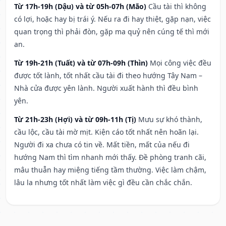
Từ 17h-19h (Dậu) và từ 05h-07h (Mão)
Cầu tài thì không
có lợi, hoặc hay bị trái ý. Nếu ra đi hay thiệt, gặp nạn, việc
quan trọng thì phải đòn, gặp ma quỷ nên cúng tế thì mới
an.
Từ 19h-21h (Tuất) và từ 07h-09h (Thìn)
Mọi công việc đều
được tốt lành, tốt nhất cầu tài đi theo hướng Tây Nam –
Nhà cửa được yên lành. Người xuất hành thì đều bình
yên.
Từ 21h-23h (Hợi) và từ 09h-11h (Tị)
Mưu sự khó thành,
cầu lộc, cầu tài mờ mịt. Kiện cáo tốt nhất nên hoãn lại.
Người đi xa chưa có tin về. Mất tiền, mất của nếu đi
hướng Nam thì tìm nhanh mới thấy. Đề phòng tranh cãi,
mâu thuẫn hay miệng tiếng tầm thường. Việc làm chậm,
lâu la nhưng tốt nhất làm việc gì đều cần chắc chắn.