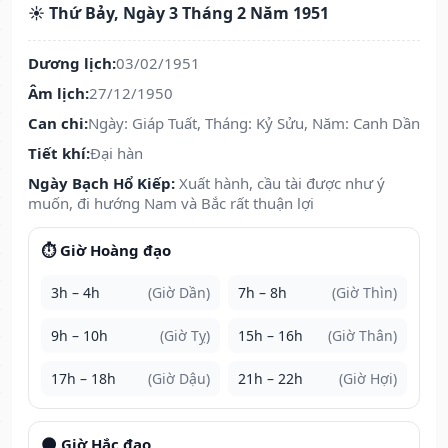
☀️ Thứ Bảy, Ngày 3 Tháng 2 Năm 1951
Dương lịch:
03/02/1951
Âm lịch:
27/12/1950
Can chi:
Ngày: Giáp Tuất, Tháng: Kỷ Sửu, Năm: Canh Dần
Tiết khí:
Đại hàn
Ngày Bạch Hổ Kiếp:
Xuất hành, cầu tài được như ý
muốn, đi hướng Nam và Bắc rất thuận lợi
⏱️ Giờ Hoàng đạo
3h – 4h
(Giờ Dần)
7h – 8h
(Giờ Thìn)
9h – 10h
(Giờ Tỵ)
15h – 16h
(Giờ Thân)
17h – 18h
(Giờ Dậu)
21h – 22h
(Giờ Hợi)
🌑 Giờ Hắc đạo