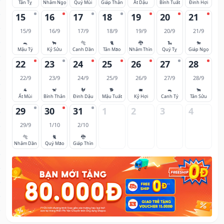
Tân Tỵ
Nhâm Ngọ
Quý Mùi
Giáp Thân
Ất Dậu
Bính Tuất
Đinh Hợi
15
16
17
18
19
20
21
15/9
16/9
17/9
18/9
19/9
20/9
21/9
🐀
🐂
🐅
🐈
🐉
🐍
🐎
Mậu Tý
Kỷ Sửu
Canh Dần
Tân Mão
Nhâm Thìn
Quý Tỵ
Giáp Ngọ
22
23
24
25
26
27
28
22/9
23/9
24/9
25/9
26/9
27/9
28/9
🐐
🐒
🐓
🐕
🐖
🐀
🐂
Ất Mùi
Bính Thân
Đinh Dậu
Mậu Tuất
Kỷ Hợi
Canh Tý
Tân Sửu
29
30
31
1
2
3
4
29/9
1/10
2/10
🐅
🐈
🐉
Nhâm Dần
Quý Mão
Giáp Thìn