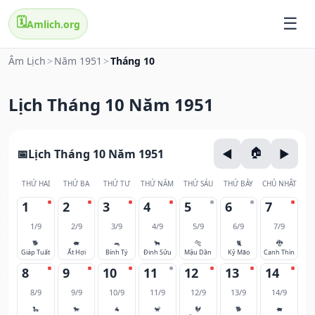
🗓️
Amlich.org
Âm Lịch
>
Năm 1951
>
Tháng 10
Lịch Tháng 10 Năm 1951
Lịch Tháng 10 Năm 1951
THỨ HAI
THỨ BA
THỨ TƯ
THỨ NĂM
THỨ SÁU
THỨ BẢY
CHỦ NHẬT
1
2
3
4
5
6
7
1/9
2/9
3/9
4/9
5/9
6/9
7/9
🐕
🐖
🐀
🐂
🐅
🐈
🐉
Giáp Tuất
Ất Hợi
Bính Tý
Đinh Sửu
Mậu Dần
Kỷ Mão
Canh Thìn
8
9
10
11
12
13
14
8/9
9/9
10/9
11/9
12/9
13/9
14/9
🐍
🐎
🐐
🐒
🐓
🐕
🐖